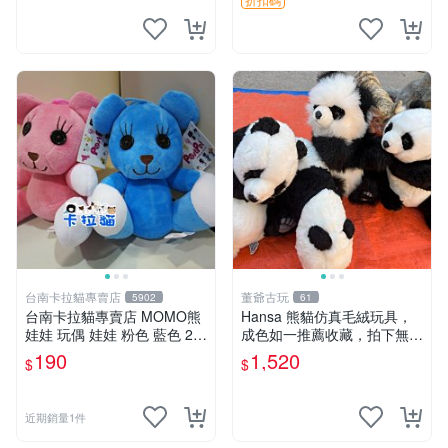
台南卡拉貓專賣店
董爺古玩
5902
61
台南卡拉貓專賣店 MOMO熊
Hansa 熊貓仿真毛絨玩具，
娃娃 玩偶 娃娃 粉色 藍色 2色
成色如一推薦收藏，拍下無疑
分售
心 熊貓 毛絨玩具 收藏
190
1,520
$
$
近期銷量1件