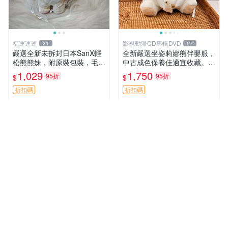
福運連連
影視動漫CD專輯DVD
31
57
嚴選全新未拆封日本SanX輕
全新嚴選坐姿莉娜熊伴嬰服，
松熊熊妹，附原裝包裝，毛絨
中古成色保養佳適宜收藏。無
質地極佳，細膩可愛，推薦收
盒子但品質完好，快速出貨。
1,029
1,750
95折
95折
$
$
藏兼送禮，適合女性好友或家
建議入手！ 中古 玩偶 滬漫
人，限量釋出。鬆熊、熊玩
折扣碼
折扣碼
偶、收藏品