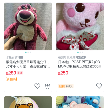
水星百貨
桃樂斯收藏鋪
1
4334
嚴選名創優品草莓香熊公仔，
日本進口POST PET夢幻CO
尺寸小巧可愛，適合收藏賞玩
MOMO熊精美玩偶娃娃30cm
30cm 玩具 公仔 草莓熊
289
250
8折
$
$
折扣碼
競標
剩8天