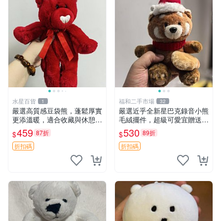
水星百貨
福和二手市場
1
32
嚴選高質感豆袋熊，蓬鬆厚實
嚴選近乎全新星巴克錄音小熊
更添溫暖，適合收藏與休憩。
毛絨擺件，超級可愛宜贈送掛
前胸填充飽滿，背部亦具優雅
飾 錄音小熊 毛絨擺件 贈品
459
530
87折
89折
$
$
設計。 豆袋熊 保暖 溫柔 蓬
松
折扣碼
折扣碼