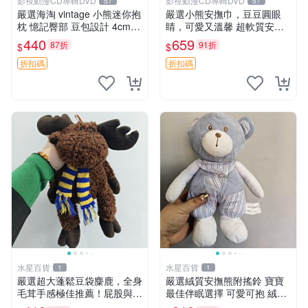
影視動漫CD專輯DVD
影視動漫CD專輯DVD
57
57
嚴選海淘 vintage 小熊迷你抱
嚴選小熊安撫巾，豆豆圓眼
枕 憶記臀部 豆包設計 4cm
睛，可愛又溫馨 超軟質安撫
高 推薦收藏 迷你豆包小熊、
巾，豆豆設計，哄睡好幫手
440
659
87折
91折
$
$
高臀部、豆袋抱枕
約克豆豆眼安撫巾 數碼豆豆
眼
折扣碼
折扣碼
水星百貨
水星百貨
1
1
嚴選超大蓬鬆豆袋麋鹿，全身
嚴選絨質安撫熊附搖鈴 寶寶
毛茸手感極佳推薦！屁股與四
最佳伴眠選擇 可愛可抱 絨毛
肢填充均勻，適合收藏與孩童
玩具 安撫熊 嬰兒用