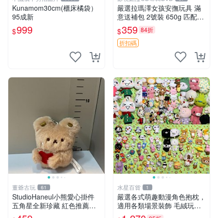
Kunamom30cm(櫃床橘袋）
嚴選拉瑪澤女孩安撫玩具 滿
95成新
意送補包 2號裝 650g 匹配嬰
幼童舒壓好伴侶 女孩專用 安
999
359
84折
$
$
心選擇 安撫玩偶 衝包 玩具
折扣碼
董爺古玩
水星百貨
61
1
StudioHaneul小熊愛心掛件
嚴選各式萌趣動漫角色抱枕，
五角星全新珍藏 紅色推薦收
適用各類場景裝飾 毛絨玩
藏 玩具掛飾 掛件 新品
具、卡通抱枕、趣味玩偶