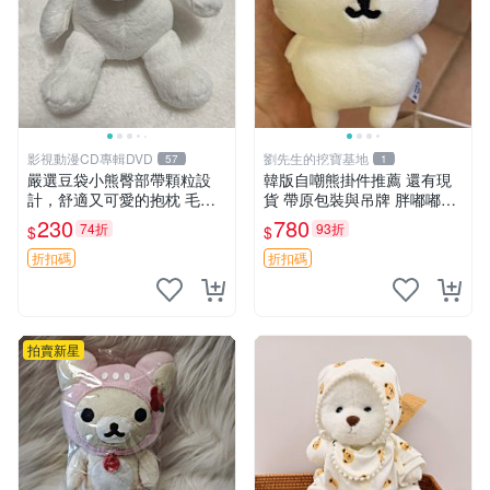
影視動漫CD專輯DVD
劉先生的挖寶基地
57
1
嚴選豆袋小熊臀部帶顆粒設
韓版自嘲熊掛件推薦 還有現
計，舒適又可愛的抱枕 毛絨
貨 帶原包裝與吊牌 胖嘟嘟超
抱枕、臀部按摩、坐墊
可愛 毛絨手感佳 小熊掛件 自
230
780
74折
93折
$
$
嘲抱枕 小熊抱枕
折扣碼
折扣碼
拍賣新星