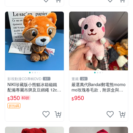
影視動漫CD專輯DVD
董藏
57
29
NIKI珍藏版小熊貓冰箱磁鐵
嚴選萬代Bandai郵電熊momo
配備專屬吊牌及豆綁繩 12cm
mo玫瑰卷毛款，附原盒與吊
廢品嚴選 好評推薦 小熊貓冰
牌，粉嫩可愛入手即柔軟～
350
950
83折
$
$
箱貼 磁鐵掛件 冰箱飾品
玫瑰卷毛 郵電熊 正品
折扣碼