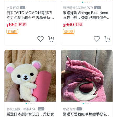
水星百貨
影視動漫CD專輯DVD
1
57
日系TAITO MOMO郵電熊巧
嚴選海淘Vintage Blue Nose
克力色卷毛掛件中古粉嫩玩偶
豆袋小熊，臀部與四肢俱全，
微瑕推薦 postpet momo 郵
坐高11公分，附原盒與吊牌
660
660
91折
91折
$
$
電熊 中古玩偶
收藏。藍鼻子小熊，值得擁有
玩具 憶熊
折扣碼
折扣碼
影視動漫CD專輯DVD
水星百貨
57
1
嚴選日本製熊妹玩具，柔軟實
嚴選可愛粉紅草莓熊手提包，