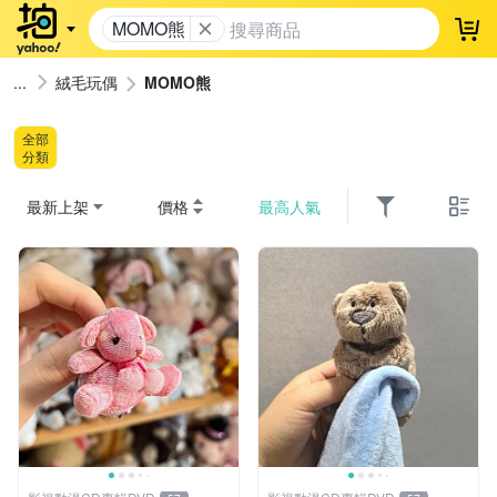
MOMO熊
登
絨毛玩偶
MOMO熊
全部
分類
最新上架
價格
最高人氣