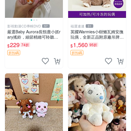
影視動漫CD專輯DVD
福運連連
57
31
嚴選Baby Aurora長頸鹿小抓r
英國Warmies小樹懶瓦姆安撫
ary搖鈴，細節精緻可聆聽清
玩偶，全新正品附原廠吊牌與
脆鈴音 軟萌可愛 定制紀念 金
防塵袋，內藏薰衣草可加熱，
229
1,560
74折
95折
$
$
屬搖鈴 新手媽咪推薦 長頸鹿
適合各個年齡層，冷暖兩用享
抓rary 搖鈴
受抱抱樂趣，不容錯過嚴選好
折扣碼
折扣碼
物 溫暖 冷感