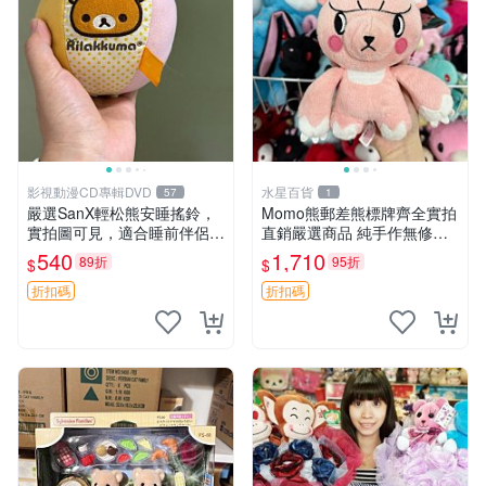
影視動漫CD專輯DVD
水星百貨
57
1
嚴選SanX輕松熊安睡搖鈴，
Momo熊郵差熊標牌齊全實拍
實拍圖可見，適合睡前伴侶，
直銷嚴選商品 純手作無修圖
Picks安撫好物 0325 懸吊 電
可收藏 郵差熊 Momo熊 標牌
540
1,710
89折
95折
$
$
腦
商品
折扣碼
折扣碼