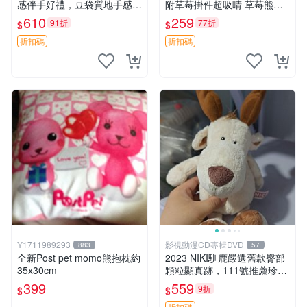
感伴手好禮，豆袋質地手感
附草莓掛件超吸睛 草莓熊手
佳，抱枕小熊 recom 推薦 白
提包 草莓掛件 可愛portunes
610
259
91折
77折
$
$
色豆袋 玩具
e
折扣碼
折扣碼
Y1711989293
影視動漫CD專輯DVD
883
57
全新Post pet momo熊抱枕約
2023 NIKI馴鹿嚴選舊款臀部
35x30cm
顆粒顯真跡，111號推薦珍藏
品 馴鹿 舊款 尾巴顆粒
399
559
9折
$
$
折扣碼