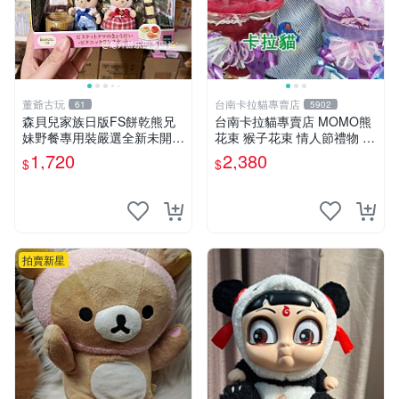
董爺古玩
台南卡拉貓專賣店
61
5902
森貝兒家族日版FS餅乾熊兄
台南卡拉貓專賣店 MOMO熊
妹野餐專用裝嚴選全新未開
花束 猴子花束 情人節禮物 二
封，包含兩組大童款紙盒裝，
選一 可繡字 可今天寄明天到
1,720
2,380
$
$
適合收藏與分享。 餅乾熊兄
妹、野餐、收藏
拍賣新星