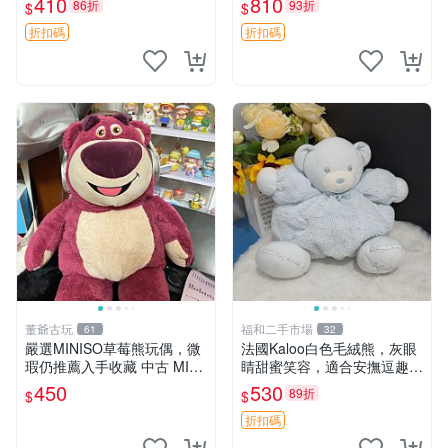
410
810
86折
93折
$
$
共賞。 麋鹿 豆袋 毛茸玩具
折扣碼
折扣碼
董爺古玩
福和二手市場
61
32
嚴選MINISO草莓熊玩偶，微
法國Kaloo白色毛絨熊，灰眼
瑕仍推薦入手收藏 中古 MINI
睛甜蜜笑容，適合安撫逗趣可
SO 草莓熊 玩具 收藏
愛，柔軟面料手感佳。14 白
450
530
89折
$
$
色安撫熊 毛絨玩具 寶寶逗樂
具
折扣碼