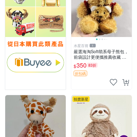
水星百貨
1
嚴選海淘Soft萌系母子熊包，
前袋設計更便攜推薦收藏 母
子熊 軟綿綿 包包
350
83折
$
折扣碼
拍賣新星