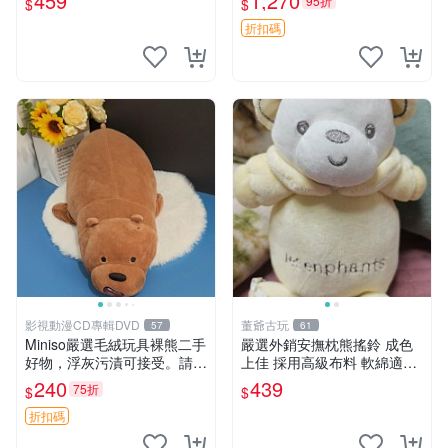
459
1,270
95折
$
$
折扣碼
影視動漫CD專輯DVD
董爺古玩
57
61
Miniso嚴選毛絨玩具裸熊二手
嚴選外銷安撫枕熊搖鈴 成色
好物，浮灰污漬可接受。請詳
上佳 採用高級布料 軟綿適合
閱照片再下單，售出不退不
收藏 安心選購 安撫枕 熊玩具
240
439
75折
$
$
換。全新品相收藏推薦。 裸
搖鈴
熊 毛絨玩具 收藏
折扣碼