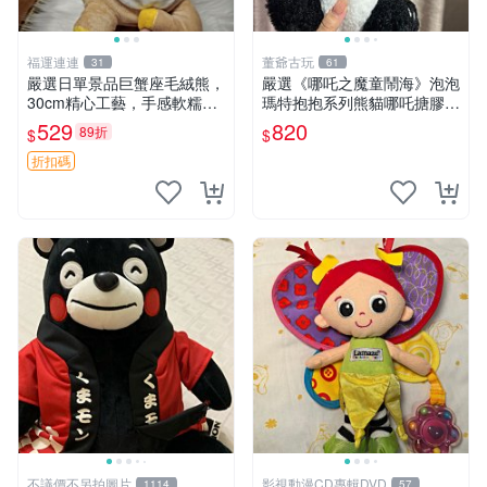
福運連連
董爺古玩
31
61
嚴選日單景品巨蟹座毛絨熊，
嚴選《哪吒之魔童鬧海》泡泡
30cm精心工藝，手感軟糯推
瑪特抱抱系列熊貓哪吒搪膠臉
薦收藏送人 巨蟹座 毛絨玩具
毛絨， STATE：如圖顯示 哪
529
820
89折
$
$
精緻做工
吒 毛絨公仔 泡泡瑪特
折扣碼
不議價不另拍圖片
影視動漫CD專輯DVD
1114
57