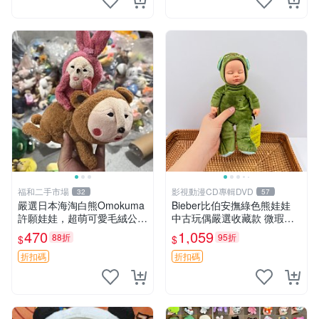
福和二手市場
影視動漫CD專輯DVD
32
57
嚴選日本海淘白熊Omokuma
Bieber比伯安撫綠色熊娃娃
許願娃娃，超萌可愛毛絨公仔
中古玩偶嚴選收藏款 微瑕輕
推薦收藏 白熊 Omokuma 毛
度使用 Bieber綠熊娃娃 中古
470
1,059
88折
95折
$
$
絨玩具 偽裝娃娃 玩具擺飾
玩偶 微瑕
折扣碼
折扣碼