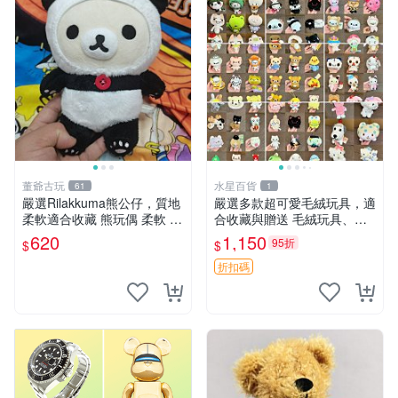
董爺古玩
水星百貨
61
1
嚴選Rilakkuma熊公仔，質地
嚴選多款超可愛毛絨玩具，適
柔軟適合收藏 熊玩偶 柔軟 公
合收藏與贈送 毛絨玩具、抱
仔 收藏
枕、公仔
620
1,150
95折
$
$
折扣碼