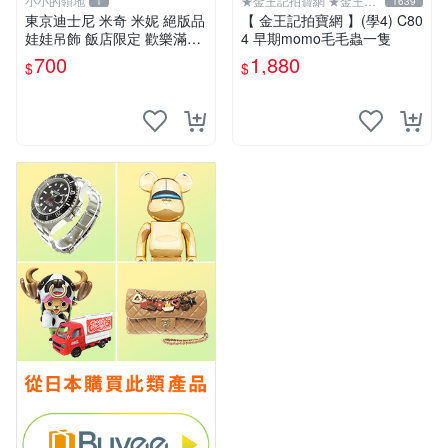
小小的領地
★金王記拍寶網 ★金王記
1
1639
拍寶趣
東京迪士尼 米奇 米妮 絕版品
【 金王記拍寶網 】(學4) C80
娃娃吊飾 飯店限定 歡樂滿人
4 早期momo毛毛蟲一隻
間 復活節
700
1,880
$
$