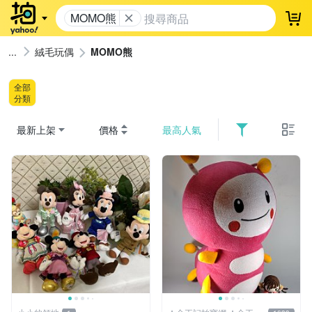
MOMO熊
登
絨毛玩偶
MOMO熊
全部
分類
最新上架
價格
最高人氣