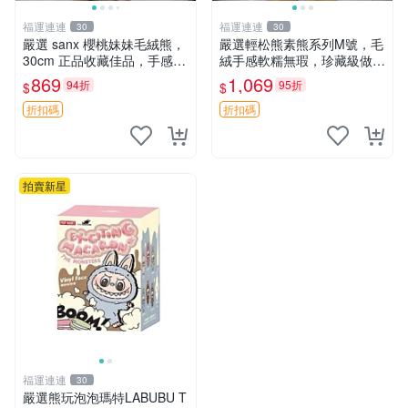
福運連連
福運連連
30
30
嚴選 sanx 櫻桃妹妹毛絨熊，
嚴選輕松熊素熊系列M號，毛
30cm 正品收藏佳品，手感極
絨手感軟糯無瑕，珍藏級做工
軟，適合贈送與收藏 櫻桃妹
推薦收藏，尺寸35cm清晰可
869
1,069
94折
95折
$
$
妹、sanx、毛絨熊
見。中古毛絨、收藏精品、毛
絨玩具
折扣碼
折扣碼
拍賣新星
福運連連
30
嚴選熊玩泡泡瑪特LABUBU T