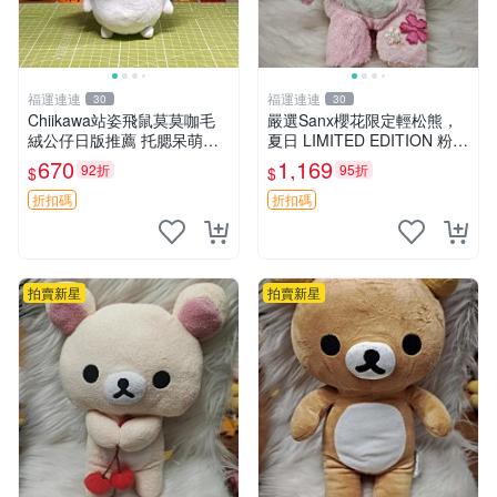
福運連連
福運連連
30
30
Chiikawa站姿飛鼠莫莫咖毛
嚴選Sanx櫻花限定輕松熊，
絨公仔日版推薦 托腮呆萌可
夏日 LIMITED EDITION 粉色
愛 15cm豆袋底部 當代嚴選
毛絨熊，背有拉鏈設計，肚內
670
1,169
92折
95折
$
$
毛絨玩具 公仔 莫莫卡 像人
填充豆袋，精致工藝呈現，狀
態如新，適合收藏與送人 櫻
折扣碼
折扣碼
花、
拍賣新星
拍賣新星