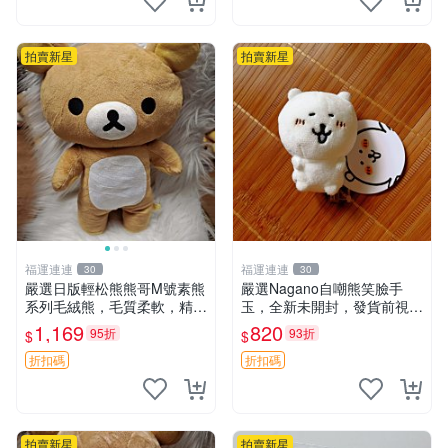
拍賣新星
拍賣新星
福運連連
福運連連
30
30
嚴選日版輕松熊熊哥M號素熊
嚴選Nagano自嘲熊笑臉手
系列毛絨熊，毛質柔軟，精緻
玉，全新未開封，發貨前視頻
可愛，尺寸35cm，保存狀態
確認，海南 廣西 貴州 嚴選N
1,169
820
95折
93折
$
$
優異。收藏或贈送皆為佳選。
agano自嘲熊笑臉手玉，全新
中古 毛絨熊 毛玩偶
未開封，發貨前視頻確認，四
折扣碼
折扣碼
川 重慶 內
拍賣新星
拍賣新星