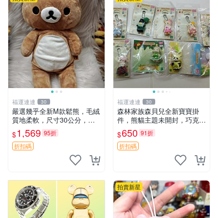
福運連連
福運連連
30
30
嚴選幾乎全新M款鬆熊，毛絨
森林家族森貝兒全新寶寶掛
質地柔軟，尺寸30公分，做
件，熊貓主題未開封，巧克力
工精緻可愛，適合收藏或贈送
兔牛奶兔郁金香兔貓吉娃娃嚴
1,569
650
95折
91折
$
$
親友。中古使用痕跡，手感依
選，適合收藏 熊貓 森林 寶寶
然優良。 鬆熊 嬰熊 毛玩偶
折扣碼
折扣碼
拍賣新星