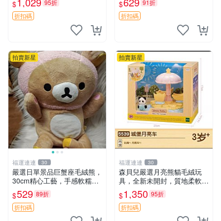
1,029
629
95折
91折
$
$
藏兼送禮，適合女性好友或家
極致軟糯手感，精工細作值得
人，限量釋出。鬆熊、熊玩
典藏，尺寸24cm，收藏佳品
折扣碼
折扣碼
偶、收藏品
贈禮
拍賣新星
拍賣新星
福運連連
福運連連
30
30
嚴選日單景品巨蟹座毛絨熊，
森貝兒嚴選月亮熊貓毛絨玩
30cm精心工藝，手感軟糯推
具，全新未開封，質地柔軟適
薦收藏送人 巨蟹座 毛絨玩具
合收藏 月亮熊貓 毛絨玩具 新
529
1,350
89折
95折
$
$
精緻做工
款 儲倉直銷
折扣碼
折扣碼