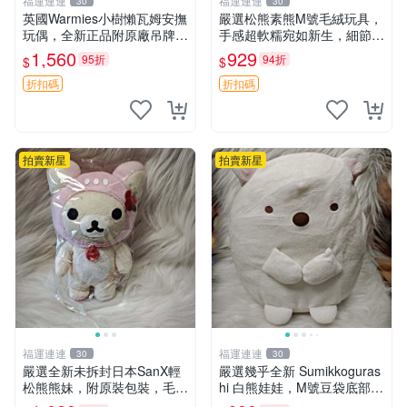
福運連連
福運連連
30
30
英國Warmies小樹懶瓦姆安撫
嚴選松熊素熊M號毛絨玩具，
玩偶，全新正品附原廠吊牌與
手感超軟糯宛如新生，細節精
防塵袋，內藏薰衣草可加熱，
緻完美無瑕，推薦送禮或珍
1,560
929
95折
94折
$
$
適合各個年齡層，冷暖兩用享
藏，中古狀態保養得宜。 松
受抱抱樂趣，不容錯過嚴選好
熊 素熊 毛絨doll
折扣碼
折扣碼
物 溫暖 冷感
拍賣新星
拍賣新星
福運連連
福運連連
30
30
嚴選全新未拆封日本SanX輕
嚴選幾乎全新 Sumikkoguras
松熊熊妹，附原裝包裝，毛絨
hi 白熊娃娃，M號豆袋底部，
質地極佳，細膩可愛，推薦收
穩固不易倒，毛絨布標附贈，