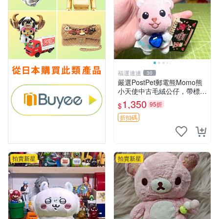
福運連連
30
嚴選PostPet郵電熊Momo熊
小天使中古毛絨公仔，帶標牌
保存完好。絕版稀有少見收藏
1,350
95折
$
品，微瑕可接受，狀態如圖。
所見即所得，毛絨精品嚴選推
折扣碼
薦。 中古收藏
拍賣新星
拍賣新星