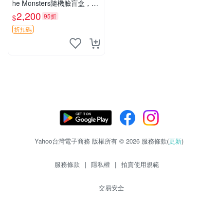
he Monsters隨機臉盲盒，萌
趣馬卡龍設計 芝麻豆豆 LAB
2,200
95折
$
UBU LABUBU THE MONST
ERS 橙色豆
折扣碼
Yahoo台灣電子商務 版權所有 © 2026 服務條款(
更新
)
服務條款
|
隱私權
|
拍賣使用規範
交易安全