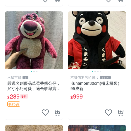
水星百貨
不議價不另拍圖片
1
1114
嚴選名創優品草莓香熊公仔，
Kunamom30cm(櫃床橘袋）
尺寸小巧可愛，適合收藏賞玩
95成新
30cm 玩具 公仔 草莓熊
289
999
8折
$
$
折扣碼