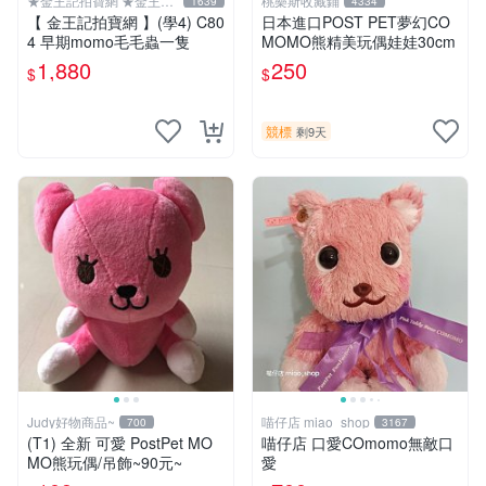
★金王記拍寶網 ★金王記
桃樂斯收藏鋪
1639
4334
拍寶趣
【 金王記拍寶網 】(學4) C80
日本進口POST PET夢幻CO
4 早期momo毛毛蟲一隻
MOMO熊精美玩偶娃娃30cm
1,880
250
$
$
競標
剩9天
Judy好物商品~
喵仔店 miao_shop
700
3167
(T1) 全新 可愛 PostPet MO
喵仔店 口愛COmomo無敵口
MO熊玩偶/吊飾~90元~
愛