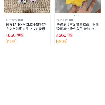
水星百貨
水星百貨
1
1
日系TAITO MOMO郵電熊巧
嚴選絕版三足黃熊指偶，限量
克力色卷毛掛件中古粉嫩玩偶
珍藏等您搶先入手 黃熊 指偶
微瑕推薦 postpet momo 郵
珍藏品
660
560
91折
9折
$
$
電熊 中古玩偶
折扣碼
折扣碼