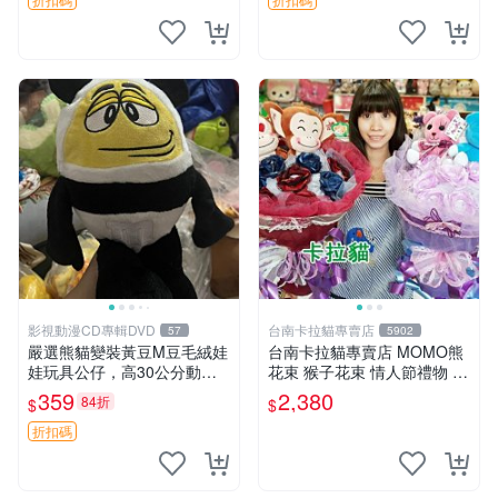
影視動漫CD專輯DVD
台南卡拉貓專賣店
57
5902
嚴選熊貓變裝黃豆M豆毛絨娃
台南卡拉貓專賣店 MOMO熊
娃玩具公仔，高30公分動漫
花束 猴子花束 情人節禮物 二
周邊 熊貓 變裝 公仔
選一 可繡字 可今天寄明天到
359
2,380
84折
$
$
折扣碼