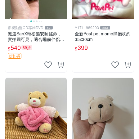
影視動漫CD專輯DVD
Y1711989293
57
883
嚴選SanX輕松熊安睡搖鈴，
全新Post pet momo熊抱枕約
實拍圖可見，適合睡前伴侶，
35x30cm
Picks安撫好物 0325 懸吊 電
540
399
89折
$
$
腦
折扣碼