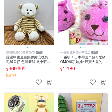
影視動漫CD專輯DVD
一番街日系禮物專賣店
57
87
嚴選中古豆豆眼條紋安撫熊
一番街＊日本帶回＊超可愛M
毛絨公仔 色澤新鮮 微小瑕疵
OMO趴趴娃娃~只賣大隻的1
可收藏 中古 安撫熊 條紋公仔
號~單隻價～生日禮物
369
1,180
84折
$
$
折扣碼