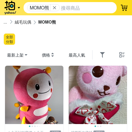
MOMO熊
登
絨毛玩偶
MOMO熊
全部
分類
最新上架
價格
最高人氣