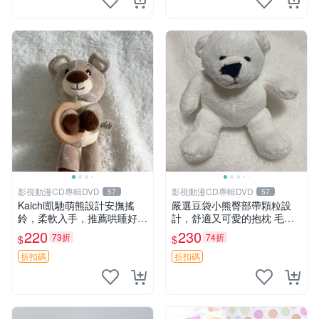
影視動漫CD專輯DVD
影視動漫CD專輯DVD
57
57
Kaichi凱馳萌熊設計安撫搖
嚴選豆袋小熊臀部帶顆粒設
鈴，柔軟入手，推薦哄睡好選
計，舒適又可愛的抱枕 毛絨
擇 熊公仔 安撫玩具 喂食環
抱枕、臀部按摩、坐墊
220
230
73折
74折
$
$
折扣碼
折扣碼