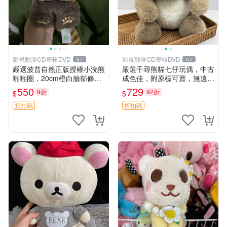
影視動漫CD專輯DVD
影視動漫CD專輯DVD
57
57
嚴選波普自然正版授權小浣熊
嚴選千尋熊貓七仔玩偶，中古
啪啪圈，20cm橙白臉部條紋
成色佳，附原標可賣，無遠方
清晰，毛絨超萌贈品推薦。
一手送第二天即達 中古玩偶
550
729
9折
92折
$
$
小浣熊 波普 圈環
熊貓七仔 千尋
折扣碼
折扣碼