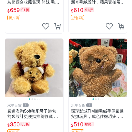
灰仍適合收藏賞玩 熊妹 毛絨
新奇毛絨設計，蘋果實拍展
玩具 浮雕熊
示，成色極佳 晚安香薰 馮娃
659
610
91折
91折
$
$
娃 毛絨玩偶
折扣碼
折扣碼
水星百貨
水星百貨
1
1
嚴選海淘Soft萌系母子熊包，
環球影城TIM熊毛絨手偶嚴選
前袋設計更便攜推薦收藏 母
安撫玩具，成色佳微瑕疵，贈
子熊 軟綿綿 包包
小禮物超值優惠 TIM熊 毛絨
350
510
83折
89折
$
$
手偶 安撫 toy 嚴選
折扣碼
折扣碼