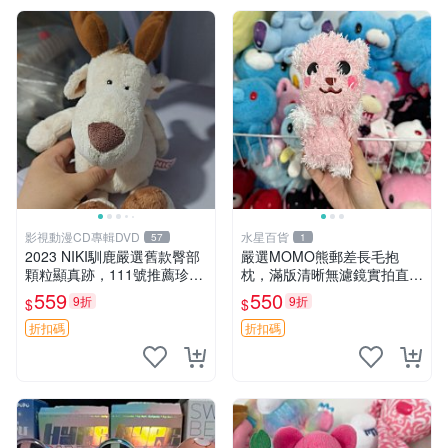
影視動漫CD專輯DVD
水星百貨
57
1
2023 NIKI馴鹿嚴選舊款臀部
嚴選MOMO熊郵差長毛抱
顆粒顯真跡，111號推薦珍藏
枕，滿版清晰無濾鏡實拍直
品 馴鹿 舊款 尾巴顆粒
銷。每周新品到貨，不容錯
559
550
9折
9折
$
$
過！ 郵差熊 長毛 抱枕
折扣碼
折扣碼