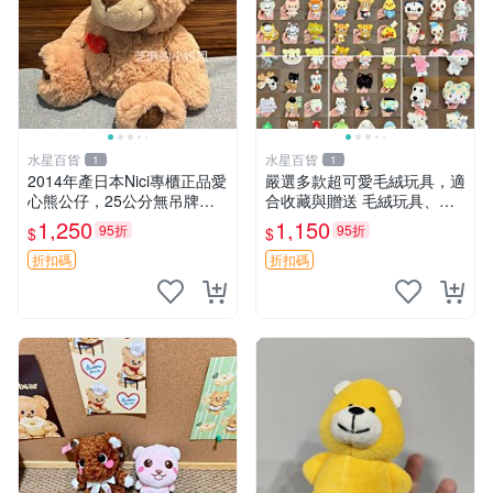
水星百貨
水星百貨
1
1
2014年產日本Nici專櫃正品愛
嚴選多款超可愛毛絨玩具，適
心熊公仔，25公分無吊牌全
合收藏與贈送 毛絨玩具、抱
新 愛心熊 公仔 熊抱玩偶
枕、公仔
1,250
1,150
95折
95折
$
$
折扣碼
折扣碼