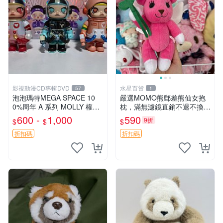
影視動漫CD專輯DVD
水星百貨
57
1
泡泡瑪特MEGA SPACE 10
嚴選MOMO熊郵差熊仙女抱
0%周年 A 系列 MOLLY 權威
枕，滿無濾鏡直銷不退不換
隱藏款 嚴選薄荷巧克力色 80
經典造型可愛必備 紅薯啵啵
600 -
1,000
590
9折
$
$
$
年代風味 權威推薦 合適收藏
間抱枕 抱枕 時尚
折扣碼
折扣碼