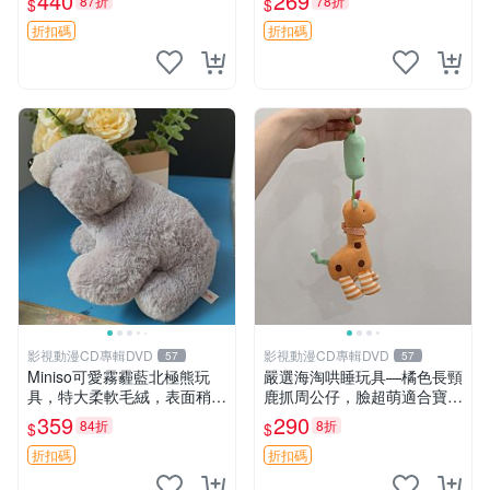
440
269
87折
78折
$
$
高臀部、豆袋抱枕
大容量
折扣碼
折扣碼
影視動漫CD專輯DVD
影視動漫CD專輯DVD
57
57
Miniso可愛霧霾藍北極熊玩
嚴選海淘哄睡玩具—橘色長頸
具，特大柔軟毛絨，表面稍有
鹿抓周公仔，臉超萌適合寶寶
使用痕跡，適合居家擺放 23
陪伴，中古略有使用痕跡 橘
359
290
84折
8折
$
$
CM 毛絨玩具 北極熊 魯班熊
色 長頸鹿 抓周
折扣碼
折扣碼