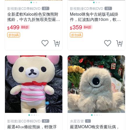
影視動漫CD專輯DVD
影視動漫CD專輯DVD
57
57
全新柔軟Kaloo粉色安撫熊附
Metoo咪兔中古絕版毛絨掛
搖鈴，中古九折無瑕美型嚴選
件，紅波點內膽10cm，軟糯
收藏 粉色 安撫 玩具
宜贈送收藏 咪熊 毛絨 掛件
499
359
88折
84折
$
$
折扣碼
折扣碼
影視動漫CD專輯DVD
水星百貨
57
1
嚴選40㎝條紋熊妹，輕微浮
嚴選MOMO晚安香薰玩偶，