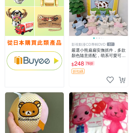
影視動漫CD專輯DVD
57
嚴選小熊扁扁安撫抓件，多款
顏色隨意搭配，萌系可愛可改
掛件 小熊安撫抓件 憶記 抓繩
248
76折
$
孩童掛件
折扣碼