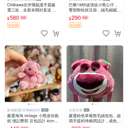
Chiikawa吉伊飛鼠護手霜厳
巴黎1985波浪紋小熊公仔，
選三款，全新未開封直送 飛
臀部附粒狀豆袋，絨毛細膩臉
鼠 護手霜 吉伊三款 新貨
部可愛，中古嚴選推薦 小熊
580
290
9折
8折
$
$
公仔 豆袋
折扣碼
折扣碼
影視動漫CD專輯DVD
水星百貨
57
1
嚴選海淘 vintage 小熊迷你抱
嚴選粉色草莓熊毛絨包包，超
枕 憶記臀部 豆包設計 4cm
萌手提斜挎兩用設計，成色上
高 推薦收藏 迷你豆包小熊、
佳容量大 粉紅草莓 毛絨包 超