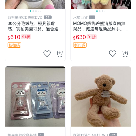
影視動漫CD專輯DVD
水星百貨
57
1
30公分毛絨熊、極具親膚
MOMO熊郵差熊清版直銷無
感、實拍美圖可見、適合送禮
疑品，嚴選每週新品到手。紅
收藏 毛絨熊 送禮 熊抱
薯啵啵鮮果間 郵差熊 清版 紅
610
630
91折
91折
$
$
薯啵啵間
折扣碼
折扣碼
劉先生的挖寶基地
影視動漫CD專輯DVD
1
57