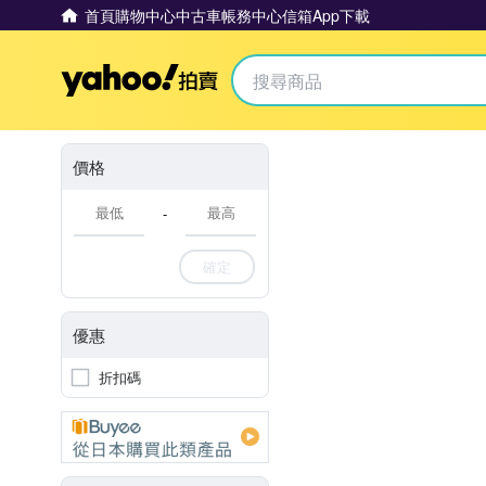
首頁
購物中心
中古車
帳務中心
信箱
App下載
Yahoo拍賣
價格
-
確定
優惠
折扣碼