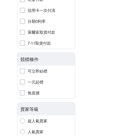
信用卡一次付清
分期0利率
萊爾富取貨付款
7-11取貨付款
競標條件
可立即結標
一元起標
無底價
賣家等級
超人氣賣家
人氣賣家