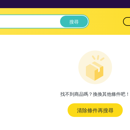
搜尋
找不到商品嗎？換換其他條件吧！
清除條件再搜尋