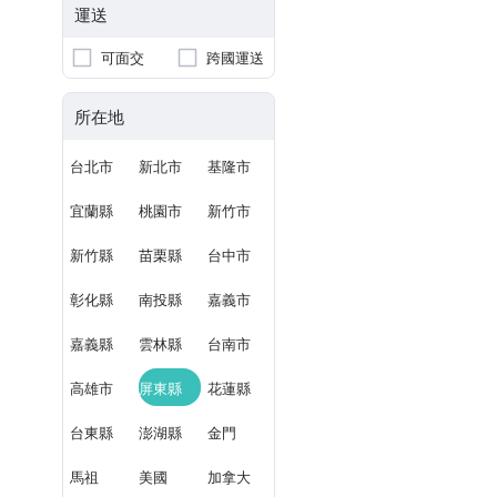
運送
可面交
跨國運送
所在地
台北市
新北市
基隆市
宜蘭縣
桃園市
新竹市
新竹縣
苗栗縣
台中市
彰化縣
南投縣
嘉義市
嘉義縣
雲林縣
台南市
高雄市
屏東縣
花蓮縣
台東縣
澎湖縣
金門
馬祖
美國
加拿大