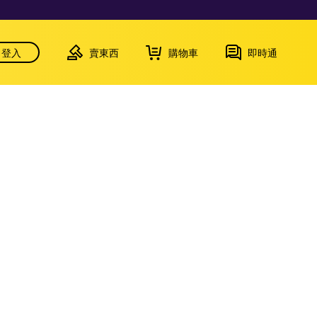
登入
賣東西
購物車
即時通