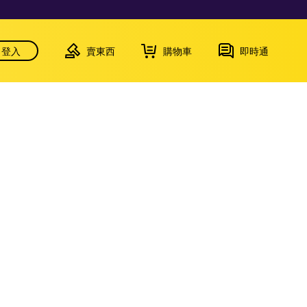
登入
賣東西
購物車
即時通