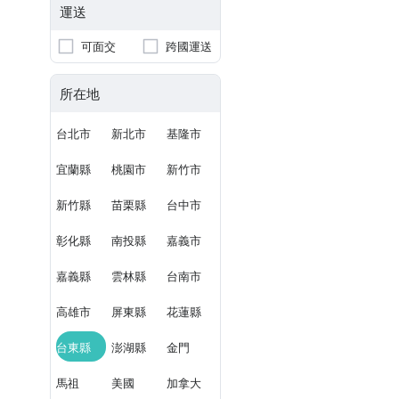
運送
可面交
跨國運送
所在地
台北市
新北市
基隆市
宜蘭縣
桃園市
新竹市
新竹縣
苗栗縣
台中市
彰化縣
南投縣
嘉義市
嘉義縣
雲林縣
台南市
高雄市
屏東縣
花蓮縣
台東縣
澎湖縣
金門
馬祖
美國
加拿大