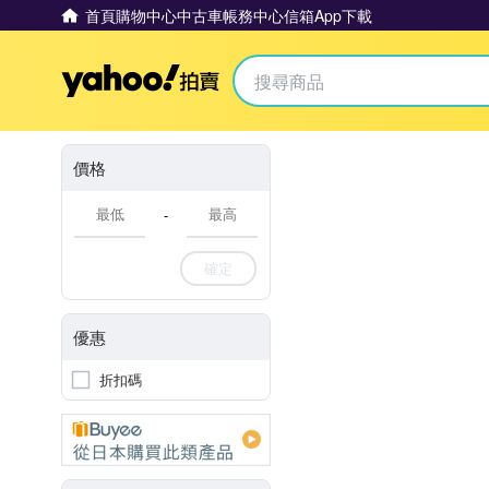
首頁
購物中心
中古車
帳務中心
信箱
App下載
Yahoo拍賣
價格
-
確定
優惠
折扣碼