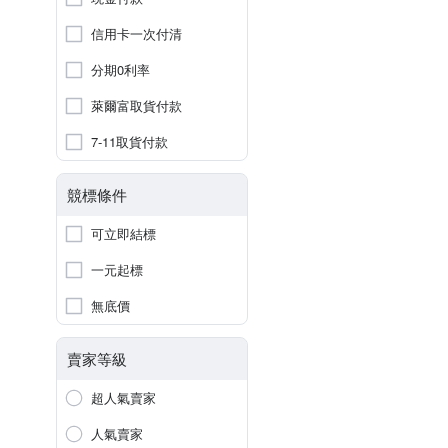
信用卡一次付清
分期0利率
萊爾富取貨付款
7-11取貨付款
競標條件
可立即結標
一元起標
無底價
賣家等級
超人氣賣家
人氣賣家