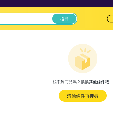
搜尋
找不到商品嗎？換換其他條件吧！
清除條件再搜尋