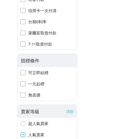
信用卡一次付清
分期0利率
萊爾富取貨付款
7-11取貨付款
競標條件
可立即結標
一元起標
無底價
賣家等級
清除
超人氣賣家
人氣賣家