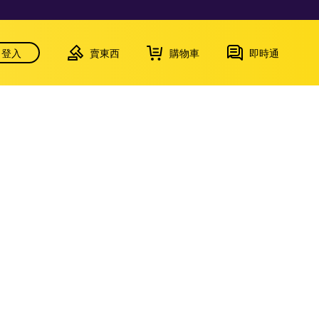
登入
賣東西
購物車
即時通