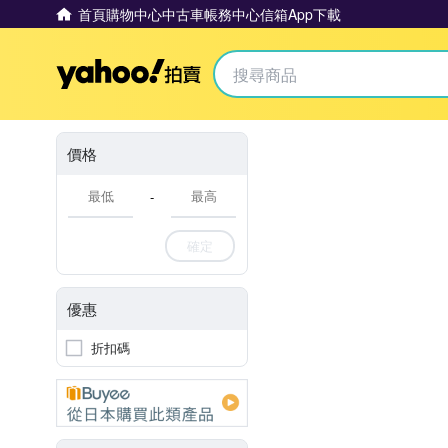
首頁
購物中心
中古車
帳務中心
信箱
App下載
Yahoo拍賣
價格
-
確定
優惠
折扣碼