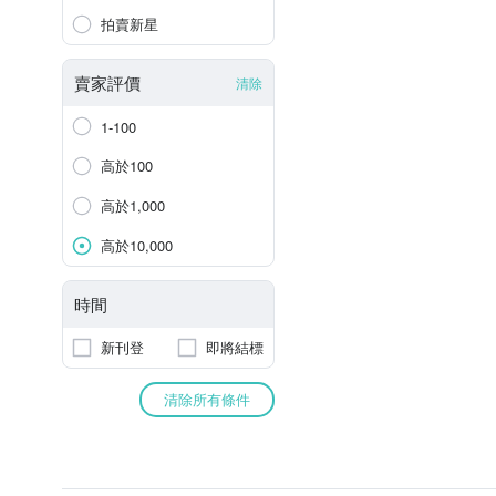
拍賣新星
賣家評價
清除
1-100
高於100
高於1,000
高於10,000
時間
新刊登
即將結標
清除所有條件