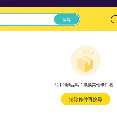
搜尋
找不到商品嗎？換換其他條件吧！
清除條件再搜尋