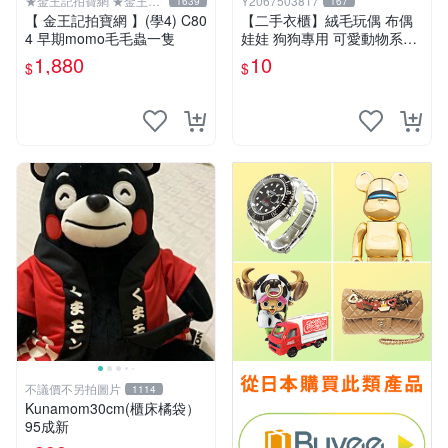
★金王記拍寶網 ★金王記
Y2067503817
1639
167
拍寶趣
【 金王記拍寶網 】(學4) C80
【二手衣櫃】絨毛玩偶 布偶
4 早期momo毛毛蟲一隻
娃娃 狗狗專用 可愛動物系列
耐咬耐磨玩具 玩偶 粉紅熊寵
1,880
10
$
$
物玩具 1120929
不議價不另拍圖片
1114
Kunamom30cm(櫃床橘袋）
95成新