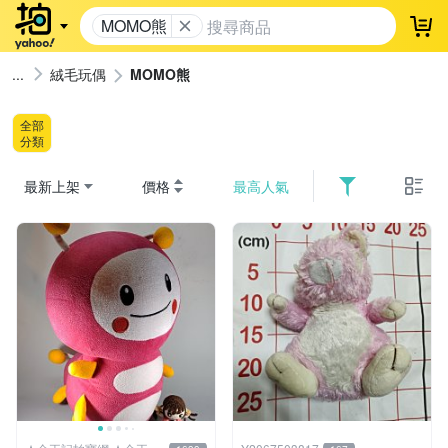
MOMO熊
登
絨毛玩偶
MOMO熊
全部
分類
最新上架
價格
最高人氣