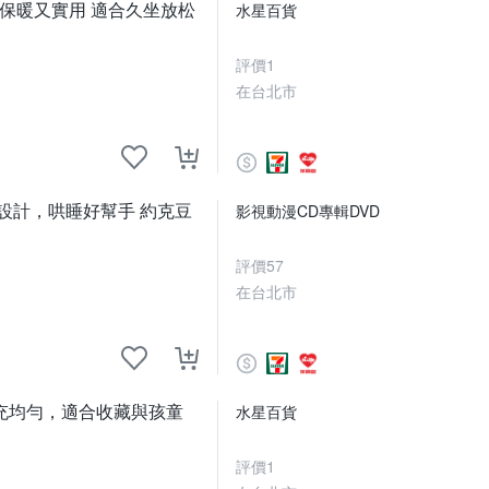
計 保暖又實用 適合久坐放松
水星百貨
評價
1
在台北市
設計，哄睡好幫手 約克豆
影視動漫CD專輯DVD
評價
57
在台北市
充均勻，適合收藏與孩童
水星百貨
評價
1