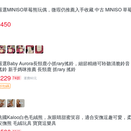
嚴選MINISO草莓熊玩偶，微瑕仍推薦入手收藏 中古 MINISO 草
450
嚴選Baby Aurora長頸鹿小抓rary搖鈴，細節精緻可聆聽清脆鈴
搖鈴 新手媽咪推薦 長頸鹿 抓rary 搖鈴
229
74折
運費60元
折扣碼
法國Kaloo白色毛絨熊，灰眼睛甜蜜笑容，適合安撫逗趣可愛，柔
安撫熊 毛絨玩具 寶寶逗樂具