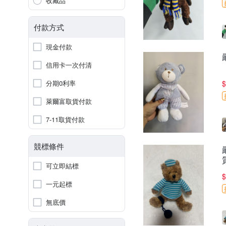
收藏品
付款方式
現金付款
信用卡一次付清
分期0利率
$
萊爾富取貨付款
7-11取貨付款
競標條件
可立即結標
$
一元起標
無底價