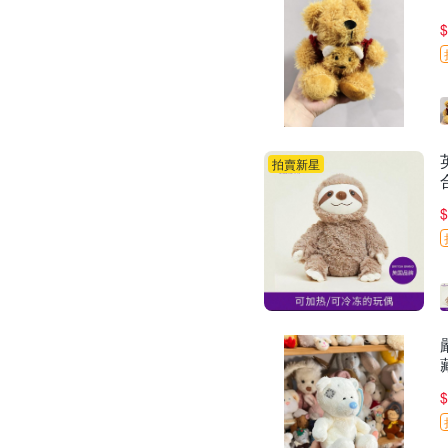
$
拍賣新星
$
$