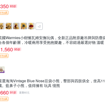
350
83折
折扣碼
+2
英國Warmies小樹懶瓦姆安撫玩偶，全新正品附原廠吊牌與防
合各個年齡層，冷暖兩用享受抱抱樂趣，不容錯過嚴選好物 溫暖
1,560
95折
折扣碼
嚴選海淘Vintage Blue Nose豆袋小熊，臀部與四肢俱全，坐
藏。藍鼻子小熊，值得擁有 玩具 憶熊
660
91折
運費60元
折扣碼