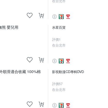
在台北市
撫熊 嬰兒用
水星百貨
評價
1
在台北市
順滑適合收藏 100%棉
影視動漫CD專輯DVD
評價
57
在台北市