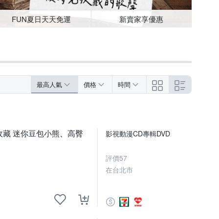
FUN夏日天天免運
新賣家享優惠
最高人氣
價格
時間
推薦收藏 迷你豆包小熊、高臀
影視動漫CD專輯DVD
評價
57
在台北市