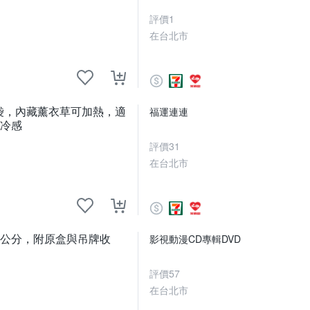
評價
1
在台北市
塵袋，內藏薰衣草可加熱，適
福運連連
 冷感
評價
31
在台北市
高11公分，附原盒與吊牌收
影視動漫CD專輯DVD
評價
57
在台北市