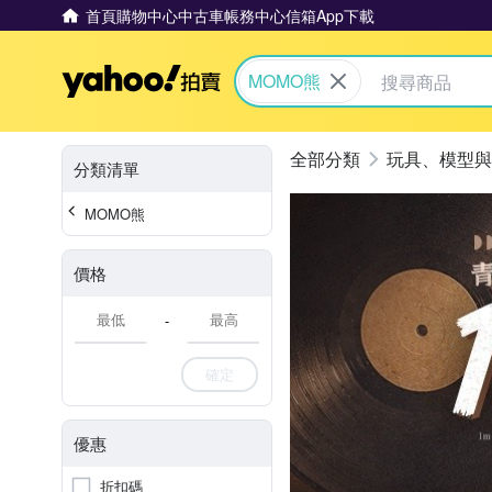
首頁
購物中心
中古車
帳務中心
信箱
App下載
Yahoo拍賣
MOMO熊
玩具、模型與
分類清單
MOMO熊
價格
-
確定
優惠
折扣碼