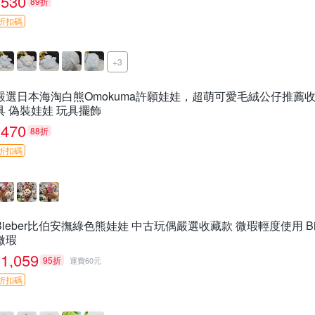
530
89折
折扣碼
+3
嚴選日本海淘白熊Omokuma許願娃娃，超萌可愛毛絨公仔推薦收藏 
具 偽裝娃娃 玩具擺飾
470
88折
折扣碼
Bieber比伯安撫綠色熊娃娃 中古玩偶嚴選收藏款 微瑕輕度使用 Bi
微瑕
1,059
95折
運費60元
折扣碼