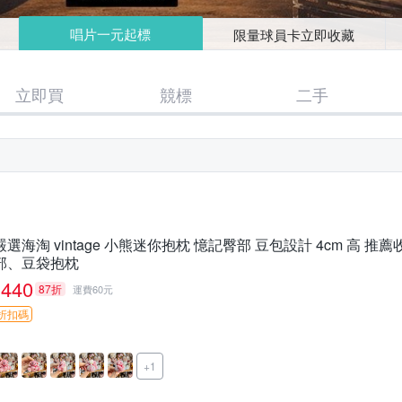
唱片一元起標
限量球員卡立即收藏
立即買
競標
二手
嚴選海淘 vintage 小熊迷你抱枕 憶記臀部 豆包設計 4cm 高 
部、豆袋抱枕
440
87折
運費60元
折扣碼
+1