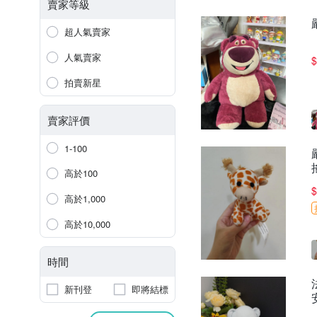
賣家等級
超人氣賣家
人氣賣家
$
拍賣新星
賣家評價
1-100
高於100
$
高於1,000
高於10,000
時間
新刊登
即將結標