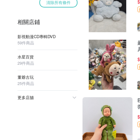
$
清除所有條件
相關店鋪
影視動漫CD專輯DVD
59件商品
水星百貨
$
29件商品
董爺古玩
25件商品
更多店舖
$