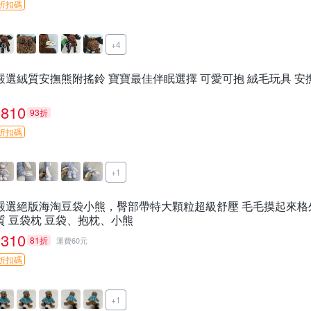
折扣碼
+4
嚴選絨質安撫熊附搖鈴 寶寶最佳伴眠選擇 可愛可抱 絨毛玩具 安
810
93折
折扣碼
+1
嚴選絕版海淘豆袋小熊，臀部帶特大顆粒超級舒壓 毛毛摸起來格外
質 豆袋枕 豆袋、抱枕、小熊
310
81折
運費60元
折扣碼
+1