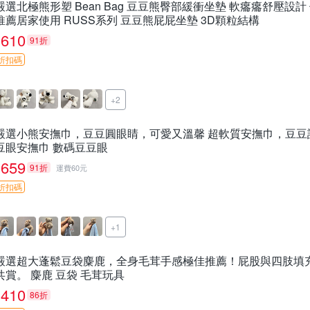
嚴選北極熊形塑 Bean Bag 豆豆熊臀部緩衝坐墊 軟癟癟舒壓設
推薦居家使用 RUSS系列 豆豆熊屁屁坐墊 3D顆粒結構
610
91折
折扣碼
+2
嚴選小熊安撫巾，豆豆圓眼睛，可愛又溫馨 超軟質安撫巾，豆豆
豆眼安撫巾 數碼豆豆眼
659
91折
運費60元
折扣碼
+1
嚴選超大蓬鬆豆袋麋鹿，全身毛茸手感極佳推薦！屁股與四肢填
共賞。 麋鹿 豆袋 毛茸玩具
410
86折