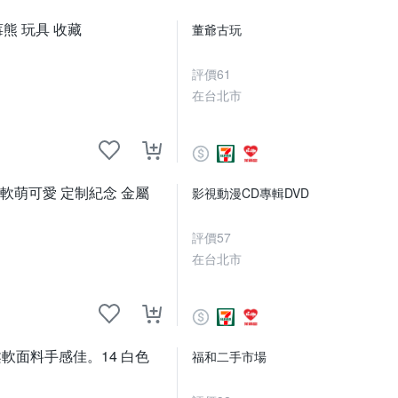
莓熊 玩具 收藏
董爺古玩
評價
61
在台北市
音 軟萌可愛 定制紀念 金屬
影視動漫CD專輯DVD
評價
57
在台北市
軟面料手感佳。14 白色
福和二手市場