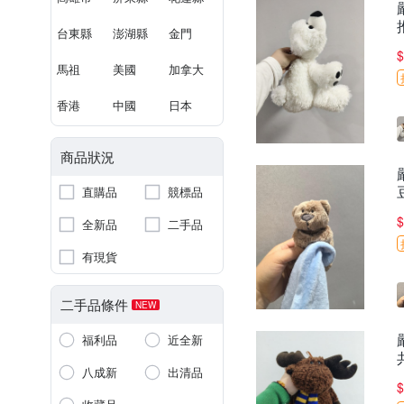
台東縣
澎湖縣
金門
$
馬祖
美國
加拿大
香港
中國
日本
商品狀況
直購品
競標品
$
全新品
二手品
有現貨
二手品條件
NEW
福利品
近全新
八成新
出清品
$