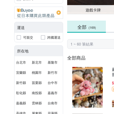
遊戲卡牌
全部
運送
(169)
可面交
跨國運送
1 ~ 60 筆結果
所在地
全部商品
台北市
新北市
基隆市
宜蘭縣
桃園市
新竹市
新竹縣
苗栗縣
台中市
$
彰化縣
南投縣
嘉義市
嘉義縣
雲林縣
台南市
高雄市
屏東縣
花蓮縣