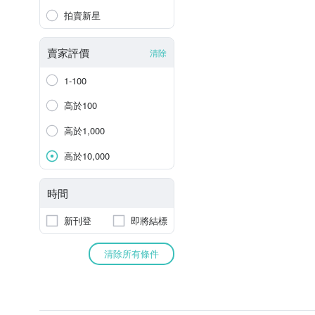
拍賣新星
賣家評價
清除
1-100
高於100
高於1,000
高於10,000
時間
新刊登
即將結標
清除所有條件