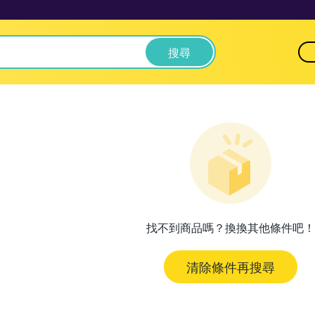
搜尋
找不到商品嗎？換換其他條件吧！
清除條件再搜尋