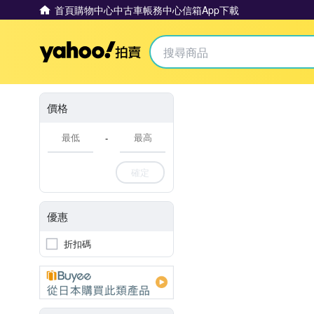
首頁
購物中心
中古車
帳務中心
信箱
App下載
Yahoo拍賣
價格
-
確定
優惠
折扣碼