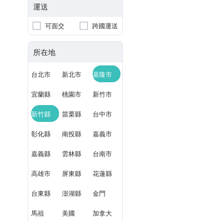
運送
可面交
跨國運送
所在地
台北市
新北市
基隆市
宜蘭縣
桃園市
新竹市
新竹縣
苗栗縣
台中市
彰化縣
南投縣
嘉義市
嘉義縣
雲林縣
台南市
高雄市
屏東縣
花蓮縣
台東縣
澎湖縣
金門
馬祖
美國
加拿大