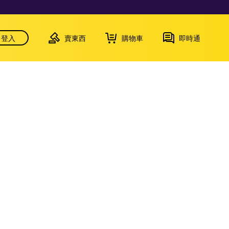
登入
賣東西
購物車
即時通