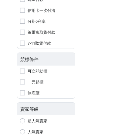
信用卡一次付清
分期0利率
萊爾富取貨付款
7-11取貨付款
競標條件
可立即結標
一元起標
無底價
賣家等級
超人氣賣家
人氣賣家