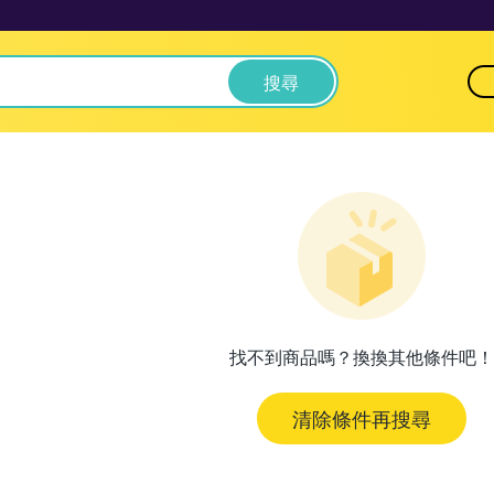
搜尋
找不到商品嗎？換換其他條件吧！
清除條件再搜尋