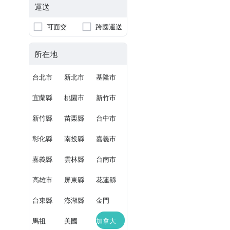
運送
可面交
跨國運送
所在地
台北市
新北市
基隆市
宜蘭縣
桃園市
新竹市
新竹縣
苗栗縣
台中市
彰化縣
南投縣
嘉義市
嘉義縣
雲林縣
台南市
高雄市
屏東縣
花蓮縣
台東縣
澎湖縣
金門
馬祖
美國
加拿大