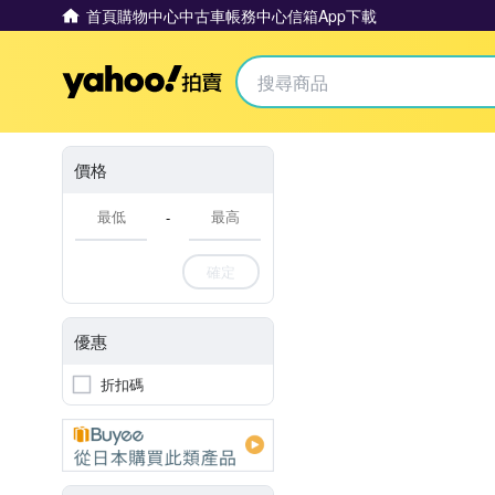
首頁
購物中心
中古車
帳務中心
信箱
App下載
Yahoo拍賣
價格
-
確定
優惠
折扣碼