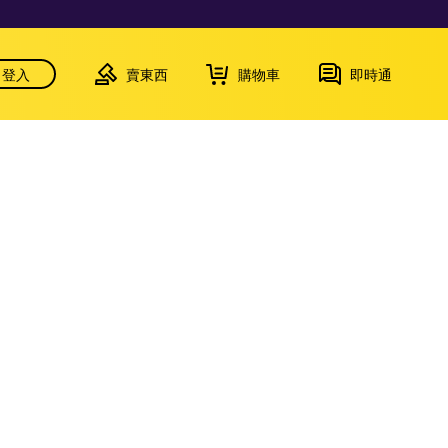
登入
賣東西
購物車
即時通