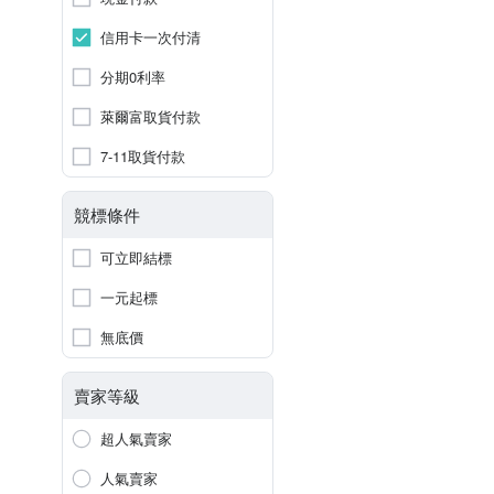
信用卡一次付清
分期0利率
萊爾富取貨付款
7-11取貨付款
競標條件
可立即結標
一元起標
無底價
賣家等級
超人氣賣家
人氣賣家