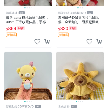
福運連連
影視動漫CD專輯DVD
31
57
嚴選 sanx 櫻桃妹妹毛絨熊，
澳洲母子袋鼠與考拉毛絨玩
30cm 正品收藏佳品，手感極
偶，全新如初，附原廠標籤，
軟，適合贈送與收藏 櫻桃妹
手感極軟，適合贈送親朋好
869
820
94折
93折
$
$
妹、sanx、毛絨熊
友。袋鼠與考拉正版，精緻尺
寸，適合作為收藏或家飾擺
折扣碼
折扣碼
設，增添暖意。 母子、袋
鼠、
影視動漫CD專輯DVD
古色古香
57
40