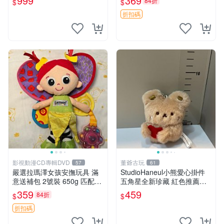
999
369
84折
$
$
折扣碼
影視動漫CD專輯DVD
董爺古玩
57
61
嚴選拉瑪澤女孩安撫玩具 滿
StudioHaneul小熊愛心掛件
意送補包 2號裝 650g 匹配嬰
五角星全新珍藏 紅色推薦收
幼童舒壓好伴侶 女孩專用 安
藏 玩具掛飾 掛件 新品
359
459
84折
$
$
心選擇 安撫玩偶 衝包 玩具
折扣碼