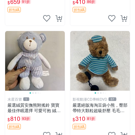
659
410
91折
86折
$
$
約克豆豆眼安撫巾 數碼豆豆
共賞。 麋鹿 豆袋 毛茸玩具
眼
折扣碼
折扣碼
水星百貨
影視動漫CD專輯DVD
1
57
嚴選絨質安撫熊附搖鈴 寶寶
嚴選絕版海淘豆袋小熊，臀部
最佳伴眠選擇 可愛可抱 絨毛
帶特大顆粒超級舒壓 毛毛摸
玩具 安撫熊 嬰兒用
起來格外順滑適合收藏 100%
810
310
93折
81折
$
$
棉質 豆袋枕 豆袋、抱枕、小
熊
折扣碼
折扣碼