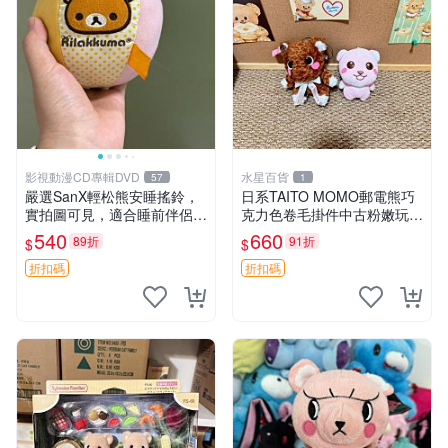
影視動漫CD專輯DVD
水星百貨
57
1
嚴選SanX輕松熊安睡搖鈴，
日系TAITO MOMO郵電熊巧
實拍圖可見，適合睡前伴侶，
克力色卷毛掛件中古粉嫩玩偶
Picks安撫好物 0325 懸吊 電
微瑕推薦 postpet momo 郵
540
660
89折
91折
$
$
腦
電熊 中古玩偶
折扣碼
折扣碼