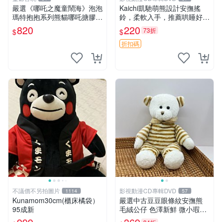
嚴選《哪吒之魔童鬧海》泡泡
Kaichi凱馳萌熊設計安撫搖
瑪特抱抱系列熊貓哪吒搪膠臉
鈴，柔軟入手，推薦哄睡好選
毛絨， STATE：如圖顯示 哪
擇 熊公仔 安撫玩具 喂食環
820
220
73折
$
$
吒 毛絨公仔 泡泡瑪特
折扣碼
不議價不另拍圖片
影視動漫CD專輯DVD
1114
57
Kunamom30cm(櫃床橘袋）
嚴選中古豆豆眼條紋安撫熊
95成新
毛絨公仔 色澤新鮮 微小瑕疵
可收藏 中古 安撫熊 條紋公仔