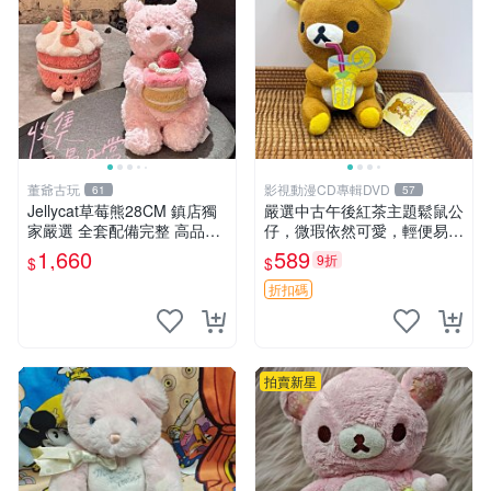
董爺古玩
影視動漫CD專輯DVD
61
57
Jellycat草莓熊28CM 鎮店獨
嚴選中古午後紅茶主題鬆鼠公
家嚴選 全套配備完整 高品質
仔，微瑕依然可愛，輕便易運
收藏好物 紋章 玩具熊 定制熊
送 二手收藏推薦 工廠直營 快
1,660
589
9折
$
$
遞到府 中古 玩偶 公仔
折扣碼
拍賣新星