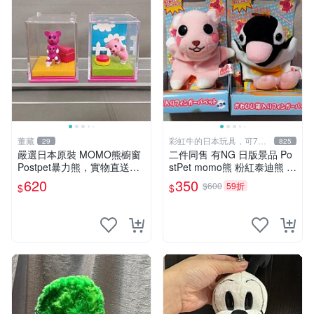
董藏
彩虹牛的日本玩具，可7取
29
825
付
嚴選日本原裝 MOMO熊櫥窗
二件同售 有NG 日版景品 Po
Postpet暴力熊，實物直送新
stPet momo熊 粉紅泰迪熊 妹
臺灣。MOMO熊 暴力熊 熊貓
妹 comomo 企鵝 娃娃 布偶
620
350
$600
59折
$
$
櫥窗
手指頭 娃娃