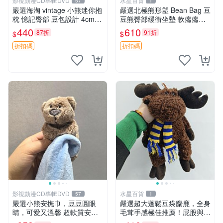
影視動漫CD專輯DVD
水星百貨
57
1
嚴選海淘 vintage 小熊迷你抱
嚴選北極熊形塑 Bean Bag 豆
枕 憶記臀部 豆包設計 4cm
豆熊臀部緩衝坐墊 軟癟癟舒
高 推薦收藏 迷你豆包小熊、
壓設計 保暖又實用 適合久坐
440
610
87折
91折
$
$
高臀部、豆袋抱枕
放松 推薦居家使用 RUSS系
列 豆豆熊屁屁坐墊 3D顆粒結
折扣碼
折扣碼
構
影視動漫CD專輯DVD
水星百貨
57
1
嚴選小熊安撫巾，豆豆圓眼
嚴選超大蓬鬆豆袋麋鹿，全身
睛，可愛又溫馨 超軟質安撫
毛茸手感極佳推薦！屁股與四
巾，豆豆設計，哄睡好幫手
肢填充均勻，適合收藏與孩童