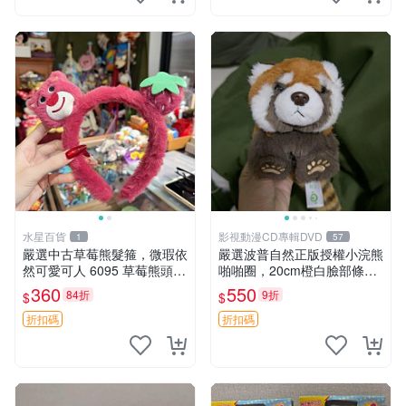
水星百貨
影視動漫CD專輯DVD
1
57
嚴選中古草莓熊髮箍，微瑕依
嚴選波普自然正版授權小浣熊
然可愛可人 6095 草莓熊頭飾
啪啪圈，20cm橙白臉部條紋
中古髮圈 熊寶 寶寶 娃娃熊髮
清晰，毛絨超萌贈品推薦。
360
550
84折
9折
$
$
箍 中古收藏 玩具髮夾
小浣熊 波普 圈環
折扣碼
折扣碼