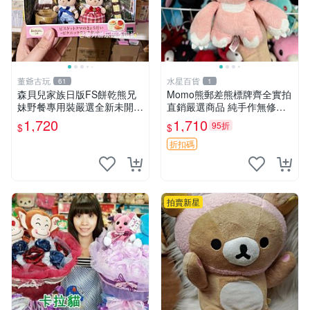
董爺古玩
水星百貨
61
1
森貝兒家族日版FS餅乾熊兄
Momo熊郵差熊標牌齊全實拍
妹野餐專用裝嚴選全新未開
直銷嚴選商品 純手作無修圖
封，包含兩組大童款紙盒裝，
可收藏 郵差熊 Momo熊 標牌
1,720
1,710
95折
$
$
適合收藏與分享。 餅乾熊兄
商品
妹、野餐、收藏
折扣碼
拍賣新星