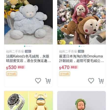
福和二手市場
福和二手市場
32
32
法國Kaloo白色毛絨熊，灰眼
嚴選日本海淘白熊Omokuma
睛甜蜜笑容，適合安撫逗趣可
許願娃娃，超萌可愛毛絨公仔
愛，柔軟面料手感佳。14 白
推薦收藏 白熊 Omokuma 毛
530
470
89折
88折
$
$
色安撫熊 毛絨玩具 寶寶逗樂
絨玩具 偽裝娃娃 玩具擺飾
具
折扣碼
折扣碼