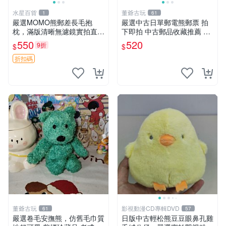
水星百貨
董爺古玩
1
61
嚴選MOMO熊郵差長毛抱
嚴選中古日單郵電熊郵票 拍
枕，滿版清晰無濾鏡實拍直
下即拍 中古郵品收藏推薦 郵
銷。每周新品到貨，不容錯
票 郵電熊 日本
550
520
9折
$
$
過！ 郵差熊 長毛 抱枕
折扣碼
董爺古玩
影視動漫CD專輯DVD
61
57
嚴選卷毛安撫熊，仿舊毛巾質
日版中古輕松熊豆豆眼鼻孔雞