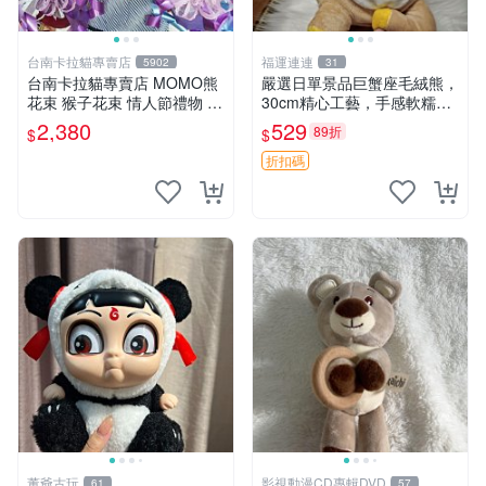
台南卡拉貓專賣店
福運連連
5902
31
台南卡拉貓專賣店 MOMO熊
嚴選日單景品巨蟹座毛絨熊，
花束 猴子花束 情人節禮物 二
30cm精心工藝，手感軟糯推
選一 可繡字 可今天寄明天到
薦收藏送人 巨蟹座 毛絨玩具
2,380
529
89折
$
$
精緻做工
折扣碼
董爺古玩
影視動漫CD專輯DVD
61
57