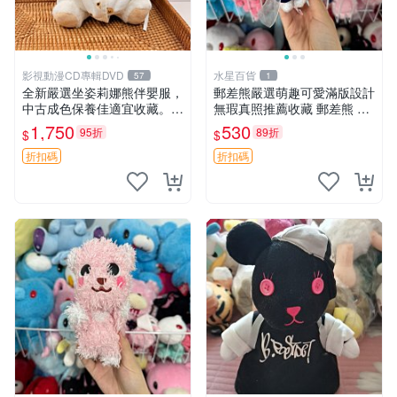
影視動漫CD專輯DVD
水星百貨
57
1
全新嚴選坐姿莉娜熊伴嬰服，
郵差熊嚴選萌趣可愛滿版設計
中古成色保養佳適宜收藏。無
無瑕真照推薦收藏 郵差熊 熊
盒子但品質完好，快速出貨。
抱枕 紅薯啵啵間
1,750
530
95折
89折
$
$
建議入手！ 中古 玩偶 滬漫
折扣碼
折扣碼