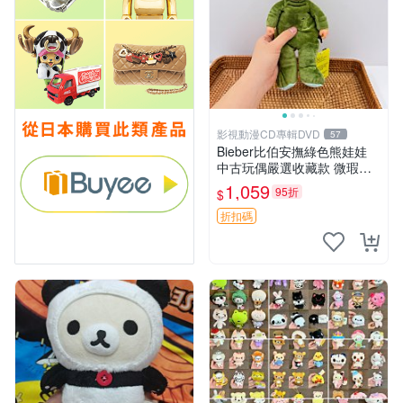
影視動漫CD專輯DVD
57
Bieber比伯安撫綠色熊娃娃
中古玩偶嚴選收藏款 微瑕輕
度使用 Bieber綠熊娃娃 中古
1,059
95折
$
玩偶 微瑕
折扣碼