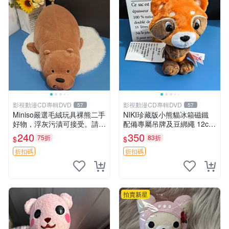
影視動漫CD專輯DVD
影視動漫CD專輯DVD
57
57
Miniso嚴選毛絨玩具裸熊二手
NIKI珍藏版小熊貓冰箱磁鐵
好物，浮灰污漬可接受。請詳
配備專屬吊牌及豆綁繩 12cm
閱照片再下單，售出不退不
廢品嚴選 好評推薦 小熊貓冰
240
350
75折
83折
$
$
換。全新品相收藏推薦。 裸
箱貼 磁鐵掛件 冰箱飾品
熊 毛絨玩具 收藏
折扣碼
折扣碼
拍賣新星