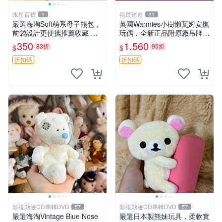
水星百貨
福運連連
1
31
嚴選海淘Soft萌系母子熊包，
英國Warmies小樹懶瓦姆安撫
前袋設計更便攜推薦收藏 母
玩偶，全新正品附原廠吊牌與
子熊 軟綿綿 包包
防塵袋，內藏薰衣草可加熱，
350
1,560
83折
95折
$
$
適合各個年齡層，冷暖兩用享
受抱抱樂趣，不容錯過嚴選好
折扣碼
折扣碼
物 溫暖 冷感
影視動漫CD專輯DVD
影視動漫CD專輯DVD
57
57
嚴選海淘Vintage Blue Nose
嚴選日本製熊妹玩具，柔軟實