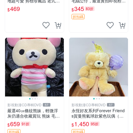
地超可愛 剪標珍藏品 老式毛
毛絨公仔，嚴選實拍即視粉絲
巾質地 安撫熊 款式
必買 公仔紙箱氣泡膜精心包
469
345
83折
$
$
裝快速發貨 輕松熊 公仔 雞毛
絨
折扣碼
影視動漫CD專輯DVD
影視動漫CD專輯DVD
57
57
嚴選40㎝條紋熊妹，輕微浮
永恆好友系列Forever Friend
灰仍適合收藏賞玩 熊妹 毛絨
s賀曼熊氣球款紫色玩偶（鼻
玩具 浮雕熊
子稍有磨損） 中古玩具 氣球
659
1,450
91折
95折
$
$
熊 玩偶
折扣碼
折扣碼