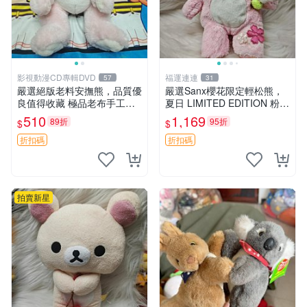
影視動漫CD專輯DVD
福運連連
57
31
嚴選絕版老料安撫熊，品質優
嚴選Sanx櫻花限定輕松熊，
良值得收藏 極品老布手工安
夏日 LIMITED EDITION 粉色
撫搖鈴玩具，適合哄睡寶貝
毛絨熊，背有拉鏈設計，肚內
510
1,169
89折
95折
$
$
超柔老料搖鈴熊，專為孩子設
填充豆袋，精致工藝呈現，狀
計的安心伴護 推薦絕版老布
態如新，適合收藏與送人 櫻
折扣碼
折扣碼
製工藝搖鈴熊，可當作童
花、
拍賣新星