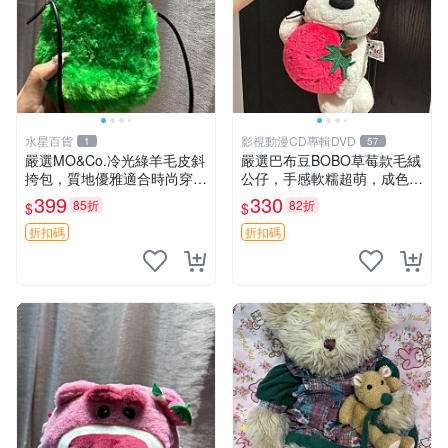
水星百貨
影視動漫CD專輯DVD
1
57
嚴選MO&Co.冷光綠羊毛皮斜
嚴選巴布豆BOBO草莓款毛絨
挎包，質地優雅適合時尚穿搭
公仔，手感軟糯超萌，成色優
冷光綠 皮包 斜挎包
良適合作為收藏品或包包配
399
330
85折
82折
$
$
飾。可視頻確認詳情。 巴布
豆 BOBO 草莓 毛絨公仔 收藏
折扣碼
折扣碼
包配飾