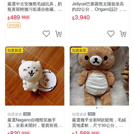
嚴選中古安撫熊毛絨玩具，奶
Jellycat巴塞羅熊太陽裝坐高
瓶黃斑輕微污垢適合收藏。默
約22公分， Origami設計，來
認兩日發貨，全國快遞隨機派
自越南。嚴選 Recommendat
489
3,940
88折
$
$
送。 成色如圖可放心購買，
ion！巴塞羅、 Origami熊、J
輕微瑕疵和臟污不影響使用。
elly
折扣碼
安撫熊 中古玩偶 毛
拍賣新星
拍賣新星
福運連連
福運連連
31
31
嚴選Nagano自嘲熊笑臉手
嚴選幾乎全新M款鬆熊，毛絨
玉，全新未開封，發貨前視頻
質地柔軟，尺寸30公分，做
確認，海南 廣西 貴州 嚴選N
工精緻可愛，適合收藏或贈送
820
1,569
93折
95折