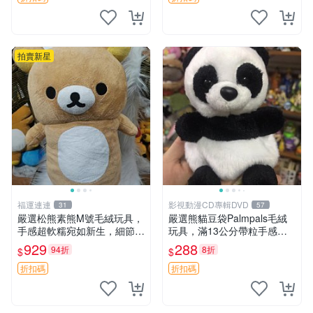
拍賣新星
福運連連
影視動漫CD專輯DVD
31
57
嚴選松熊素熊M號毛絨玩具，
嚴選熊貓豆袋Palmpals毛絨
手感超軟糯宛如新生，細節精
玩具，滿13公分帶粒手感極
緻完美無瑕，推薦送禮或珍
佳，電影主題周邊推薦 熊貓
929
288
94折
8折
$
$
藏，中古狀態保養得宜。 松
Palmpals 毛絨玩具 豆袋 劇場
熊 素熊 毛絨doll
版周邊
折扣碼
折扣碼