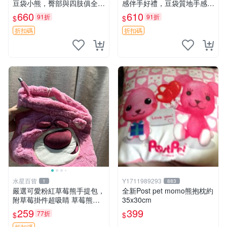
豆袋小熊，臀部與四肢俱全，
感伴手好禮，豆袋質地手感
坐高11公分，附原盒與吊牌
佳，抱枕小熊 recom 推薦 白
660
610
91折
91折
$
$
收藏。藍鼻子小熊，值得擁有
色豆袋 玩具
玩具 憶熊
折扣碼
折扣碼
水星百貨
Y1711989293
1
883
嚴選可愛粉紅草莓熊手提包，
全新Post pet momo熊抱枕約
附草莓掛件超吸睛 草莓熊手
35x30cm
提包 草莓掛件 可愛portunes
259
399
77折
$
$
e
折扣碼