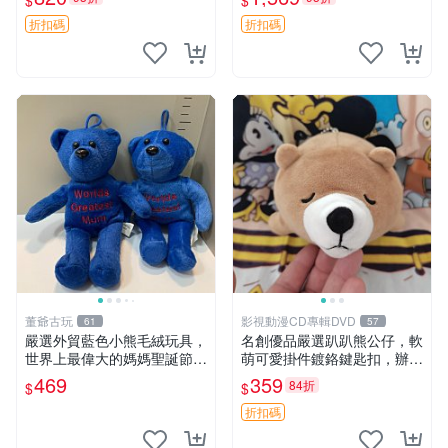
$
$
agano自嘲熊笑臉手玉，全新
親友。中古使用痕跡，手感依
未開封，發貨前視頻確認，四
然優良。 鬆熊 嬰熊 毛玩偶
折扣碼
折扣碼
川 重慶 內
董爺古玩
影視動漫CD專輯DVD
61
57
嚴選外貿藍色小熊毛絨玩具，
名創優品嚴選趴趴熊公仔，軟
世界上最偉大的媽媽聖誕節推
萌可愛掛件鍍鉻鍵匙扣，辦公
薦禮物 五角星 兒童玩具 母親
放松好選擇 趴趴熊 鍍鉻鍵匙
469
359
84折
$
$
節
扣 萬用掛件
折扣碼