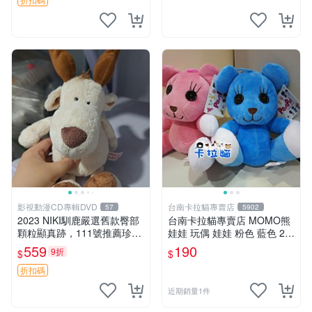
影視動漫CD專輯DVD
台南卡拉貓專賣店
57
5902
2023 NIKI馴鹿嚴選舊款臀部
台南卡拉貓專賣店 MOMO熊
顆粒顯真跡，111號推薦珍藏
娃娃 玩偶 娃娃 粉色 藍色 2色
品 馴鹿 舊款 尾巴顆粒
分售
559
190
9折
$
$
折扣碼
近期銷量1件