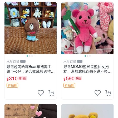
水星百貨
水星百貨
1
1
嚴選超萌哈囉Bear草裙舞主
嚴選MOMO熊郵差熊仙女抱
題小公仔，適合收藏與送禮 1
枕，滿無濾鏡直銷不退不換
00 克 哈囉Bear 草裙舞
經典造型可愛必備 紅薯啵啵
310
590
81折
9折
$
$
間抱枕 抱枕 時尚
折扣碼
折扣碼