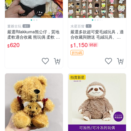
董爺古玩
水星百貨
61
1
嚴選Rilakkuma熊公仔，質地
嚴選多款超可愛毛絨玩具，適
柔軟適合收藏 熊玩偶 柔軟 公
合收藏與贈送 毛絨玩具、抱
仔 收藏
枕、公仔
620
1,150
95折
$
$
折扣碼
拍賣新星