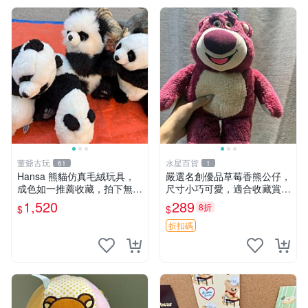
董爺古玩
水星百貨
61
1
Hansa 熊貓仿真毛絨玩具，
嚴選名創優品草莓香熊公仔，
成色如一推薦收藏，拍下無疑
尺寸小巧可愛，適合收藏賞玩
心 熊貓 毛絨玩具 收藏
30cm 玩具 公仔 草莓熊
1,520
289
8折
$
$
折扣碼