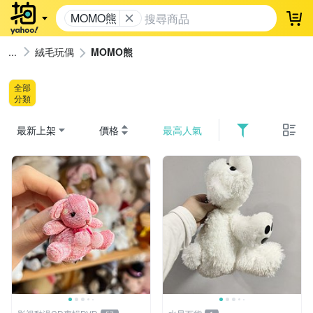
MOMO熊
登
絨毛玩偶
MOMO熊
全部
分類
最新上架
價格
最高人氣