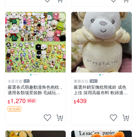
水星百貨
董爺古玩
1
61
嚴選各式萌趣動漫角色抱枕，
嚴選外銷安撫枕熊搖鈴 成色
適用各類場景裝飾 毛絨玩
上佳 採用高級布料 軟綿適合
具、卡通抱枕、趣味玩偶
收藏 安心選購 安撫枕 熊玩具
1,270
439
95折
$
$
搖鈴
折扣碼