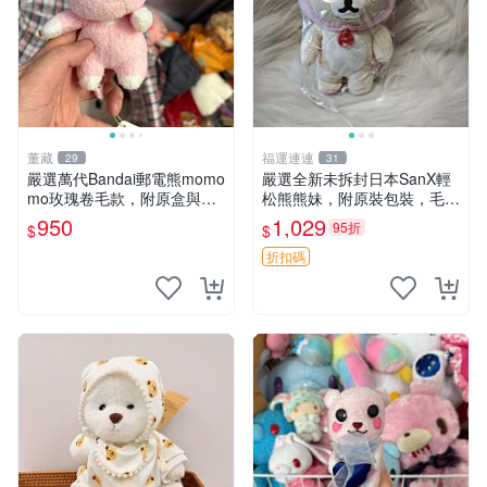
董藏
福運連連
29
31
嚴選萬代Bandai郵電熊momo
嚴選全新未拆封日本SanX輕
mo玫瑰卷毛款，附原盒與吊
松熊熊妹，附原裝包裝，毛絨
牌，粉嫩可愛入手即柔軟～
質地極佳，細膩可愛，推薦收
950
1,029
95折
$
$
玫瑰卷毛 郵電熊 正品
藏兼送禮，適合女性好友或家
人，限量釋出。鬆熊、熊玩
折扣碼
偶、收藏品