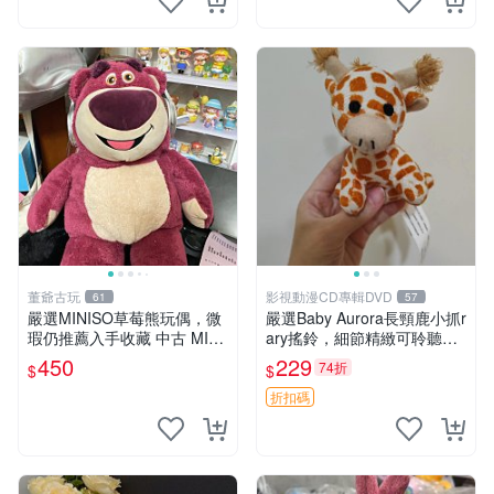
董爺古玩
影視動漫CD專輯DVD
61
57
嚴選MINISO草莓熊玩偶，微
嚴選Baby Aurora長頸鹿小抓r
瑕仍推薦入手收藏 中古 MINI
ary搖鈴，細節精緻可聆聽清
SO 草莓熊 玩具 收藏
脆鈴音 軟萌可愛 定制紀念 金
450
229
74折
$
$
屬搖鈴 新手媽咪推薦 長頸鹿
抓rary 搖鈴
折扣碼