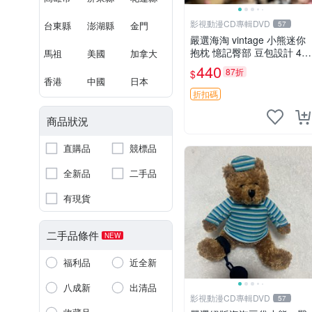
影視動漫CD專輯DVD
台東縣
澎湖縣
金門
57
嚴選海淘 vintage 小熊迷你
抱枕 憶記臀部 豆包設計 4c
馬祖
美國
加拿大
m 高 推薦收藏 迷你豆包小
440
87折
$
熊、高臀部、豆袋抱枕
香港
中國
日本
折扣碼
商品狀況
直購品
競標品
全新品
二手品
有現貨
二手品條件
NEW
福利品
近全新
八成新
出清品
影視動漫CD專輯DVD
57