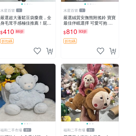
水星百貨
水星百貨
1
1
嚴選超大蓬鬆豆袋麋鹿，全
嚴選絨質安撫熊附搖鈴 寶寶
身毛茸手感極佳推薦！屁股
最佳伴眠選擇 可愛可抱 絨
與四肢填充均勻，適合收藏
毛玩具 安撫熊 嬰兒用
410
810
86折
93折
$
$
與孩童共賞。 麋鹿 豆袋 毛
茸玩具
折扣碼
折扣碼
福和二手市場
福和二手市場
31
31