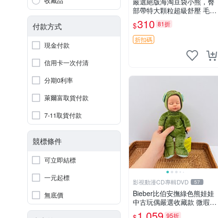
收藏品
嚴選絕版海淘豆袋小熊，臀
部帶特大顆粒超級舒壓 毛毛
摸起來格外順滑適合收藏 10
310
81折
$
付款方式
0%棉質 豆袋枕 豆袋、抱
枕、小熊
折扣碼
現金付款
信用卡一次付清
分期0利率
萊爾富取貨付款
7-11取貨付款
競標條件
可立即結標
一元起標
影視動漫CD專輯DVD
57
Bieber比伯安撫綠色熊娃娃
無底價
中古玩偶嚴選收藏款 微瑕輕
度使用 Bieber綠熊娃娃 中
1,059
95折
$