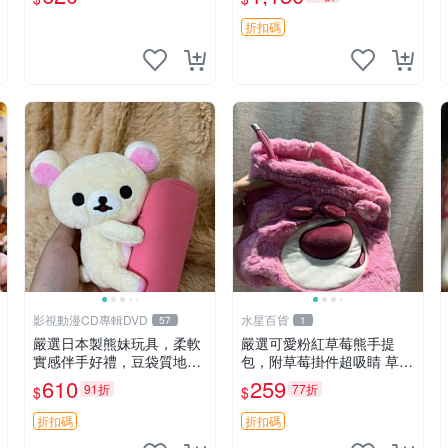
折扣碼
影視動漫CD專輯DVD
水星百貨
57
1
嚴選日本製熊妹玩具，柔軟
嚴選可愛粉紅草莓熊手提
實感伴手好禮，豆袋質地手
包，附草莓掛件超吸睛 草莓
感佳，抱枕小熊 recom 推薦
熊手提包 草莓掛件 可愛port
610
259
91折
77折
$
$
白色豆袋 玩具
unese
折扣碼
折扣碼