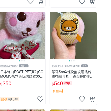
桃樂斯收藏鋪
影視動漫CD專輯DVD
4334
57
日本進口POST PET夢幻CO
嚴選SanX輕松熊安睡搖鈴，
MOMO熊精美玩偶娃娃30c
實拍圖可見，適合睡前伴
m
侶， Picks安撫好物 0325
250
540
89折
$
$
懸吊 電腦
折扣碼
競標
剩9小時