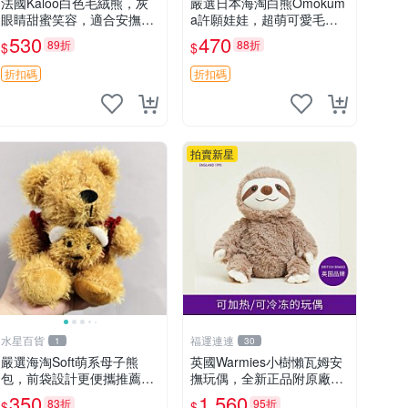
法國Kaloo白色毛絨熊，灰
嚴選日本海淘白熊Omokum
眼睛甜蜜笑容，適合安撫逗
a許願娃娃，超萌可愛毛絨
趣可愛，柔軟面料手感佳。
公仔推薦收藏 白熊 Omoku
530
470
89折
88折
$
$
14 白色安撫熊 毛絨玩具 寶
ma 毛絨玩具 偽裝娃娃 玩具
寶逗樂具
擺飾
折扣碼
折扣碼
拍賣新星
水星百貨
福運連連
1
30
嚴選海淘Soft萌系母子熊
英國Warmies小樹懶瓦姆安
包，前袋設計更便攜推薦收
撫玩偶，全新正品附原廠吊
藏 母子熊 軟綿綿 包包
牌與防塵袋，內藏薰衣草可
350
1,560
83折
95折
$
$