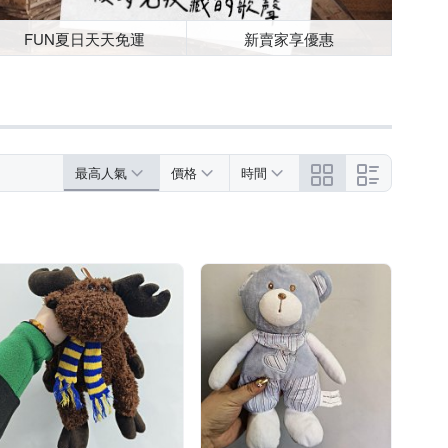
FUN夏日天天免運
新賣家享優惠
最高人氣
價格
時間