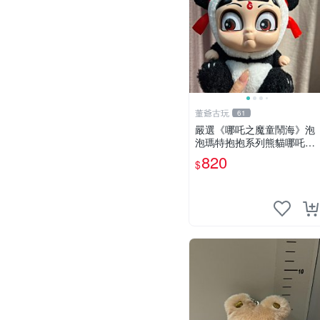
董爺古玩
61
嚴選《哪吒之魔童鬧海》泡
泡瑪特抱抱系列熊貓哪吒搪
膠臉毛絨， STATE：如圖顯
820
$
示 哪吒 毛絨公仔 泡泡瑪特