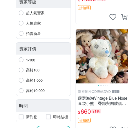
古玩偶 微瑕
賣家等級
折扣碼
超人氣賣家
人氣賣家
拍賣新星
賣家評價
1-100
高於100
高於1,000
高於10,000
影視動漫CD專輯DVD
57
嚴選海淘Vintage Blue Nose
豆袋小熊，臀部與四肢俱
時間
全，坐高11公分，附原盒與
660
91折
$
吊牌收藏。藍鼻子小熊，值
新刊登
即將結標
得擁有 玩具 憶熊
折扣碼