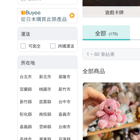
遊戲卡牌
全部
運送
(170)
可面交
跨國運送
1 ~ 60 筆結果
所在地
全部商品
台北市
新北市
基隆市
宜蘭縣
桃園市
新竹市
新竹縣
苗栗縣
台中市
彰化縣
南投縣
嘉義市
嘉義縣
雲林縣
台南市
高雄市
屏東縣
花蓮縣