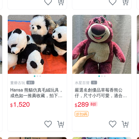
董爺古玩
水星百貨
61
1
Hansa 熊貓仿真毛絨玩具，
嚴選名創優品草莓香熊公
成色如一推薦收藏，拍下無
仔，尺寸小巧可愛，適合收
疑心 熊貓 毛絨玩具 收藏
藏賞玩 30cm 玩具 公仔 草
1,520
289
8折
$
$
莓熊
折扣碼