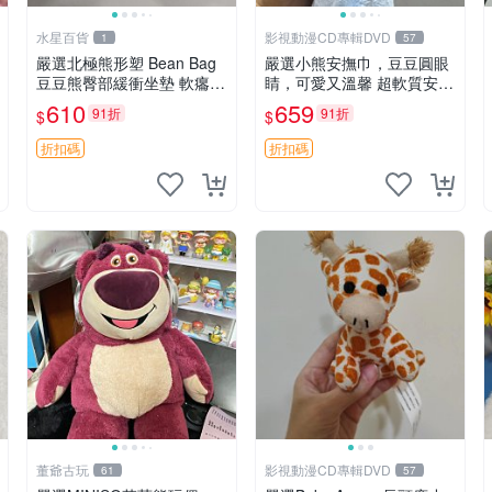
水星百貨
影視動漫CD專輯DVD
1
57
嚴選北極熊形塑 Bean Bag
嚴選小熊安撫巾，豆豆圓眼
豆豆熊臀部緩衝坐墊 軟癟癟
睛，可愛又溫馨 超軟質安撫
舒壓設計 保暖又實用 適合
巾，豆豆設計，哄睡好幫手
610
659
91折
91折
$
$
久坐放松 推薦居家使用 RU
約克豆豆眼安撫巾 數碼豆豆
SS系列 豆豆熊屁屁坐墊 3D
眼
折扣碼
折扣碼
顆粒結構
董爺古玩
影視動漫CD專輯DVD
61
57