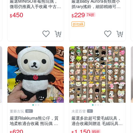
嚴選MINISO草莓熊玩偶，
嚴選Baby Aurora長頸鹿小
微瑕仍推薦入手收藏 中古 M
抓rary搖鈴，細節精緻可聆
INISO 草莓熊 玩具 收藏
聽清脆鈴音 軟萌可愛 定制
450
229
74折
$
$
紀念 金屬搖鈴 新手媽咪推
薦 長頸鹿 抓rary 搖鈴
折扣碼
董爺古玩
水星百貨
61
1
嚴選Rilakkuma熊公仔，質
嚴選多款超可愛毛絨玩具，
地柔軟適合收藏 熊玩偶 柔
適合收藏與贈送 毛絨玩具、
軟 公仔 收藏
抱枕、公仔
620
1,150
95折
$
$