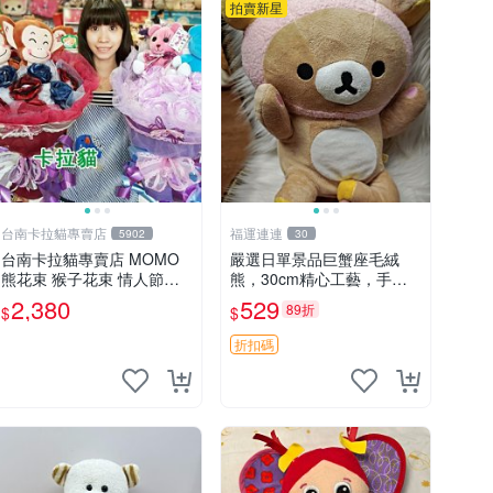
拍賣新星
台南卡拉貓專賣店
福運連連
5902
30
台南卡拉貓專賣店 MOMO
嚴選日單景品巨蟹座毛絨
熊花束 猴子花束 情人節禮
熊，30cm精心工藝，手感
物 二選一 可繡字 可今天寄
軟糯推薦收藏送人 巨蟹座
2,380
529
89折
$
$
明天到
毛絨玩具 精緻做工
折扣碼