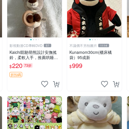
影視動漫CD專輯DVD
不議價不另拍圖片
57
1114
Kaichi凱馳萌熊設計安撫搖
Kunamom30cm(櫃床橘
鈴，柔軟入手，推薦哄睡好
袋）95成新
選擇 熊公仔 安撫玩具 喂食
220
999
73折
$
$
環
折扣碼