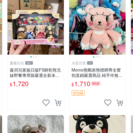
董爺古玩
水星百貨
61
1
森貝兒家族日版FS餅乾熊兄
Momo熊郵差熊標牌齊全實
妹野餐專用裝嚴選全新未開
拍直銷嚴選商品 純手作無修
封，包含兩組大童款紙盒
圖可收藏 郵差熊 Momo熊
1,720
1,710
95折
$
$
裝，適合收藏與分享。 餅乾
標牌 商品
熊兄妹、野餐、收藏
折扣碼