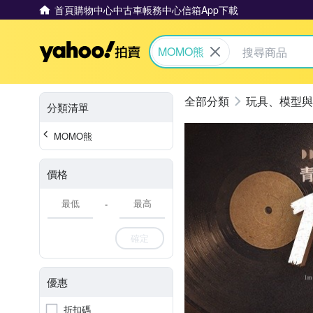
首頁
購物中心
中古車
帳務中心
信箱
App下載
Yahoo拍賣
MOMO熊
玩具、模型與
分類清單
MOMO熊
價格
-
確定
優惠
折扣碼