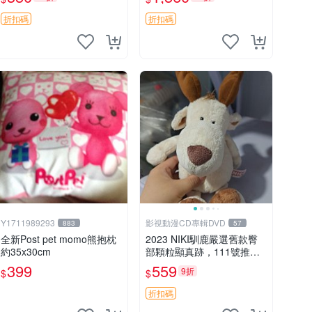
加熱，適合各個年齡層，冷
暖兩用享受抱抱樂趣，不容
折扣碼
折扣碼
錯過嚴選好物 溫暖 冷感
Y1711989293
影視動漫CD專輯DVD
883
57
全新Post pet momo熊抱枕
2023 NIKI馴鹿嚴選舊款臀
約35x30cm
部顆粒顯真跡，111號推薦
珍藏品 馴鹿 舊款 尾巴顆粒
399
559
9折
$
$
折扣碼