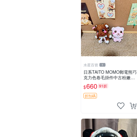
水星百貨
1
日系TAITO MOMO郵電熊巧
克力色卷毛掛件中古粉嫩玩
偶微瑕推薦 postpet momo
660
91折
$
郵電熊 中古玩偶
折扣碼