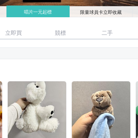
唱片一元起標
限量球員卡立即收藏
立即買
競標
二手