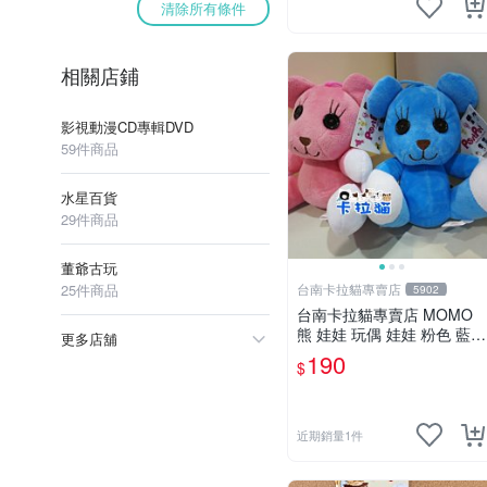
清除所有條件
相關店鋪
影視動漫CD專輯DVD
59件商品
水星百貨
29件商品
董爺古玩
25件商品
台南卡拉貓專賣店
5902
台南卡拉貓專賣店 MOMO
熊 娃娃 玩偶 娃娃 粉色 藍色
更多店舖
2色分售
190
$
近期銷量1件