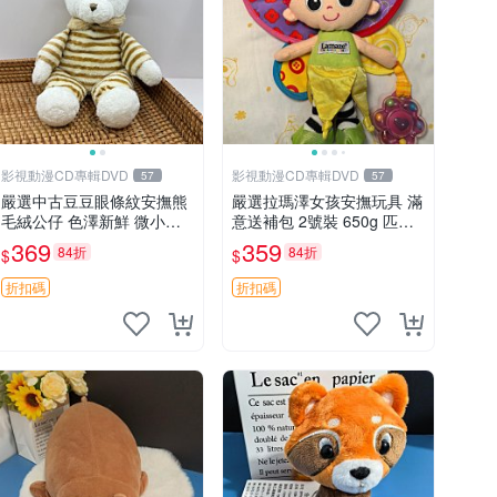
影視動漫CD專輯DVD
影視動漫CD專輯DVD
57
57
嚴選中古豆豆眼條紋安撫熊
嚴選拉瑪澤女孩安撫玩具 滿
毛絨公仔 色澤新鮮 微小瑕
意送補包 2號裝 650g 匹配
疵可收藏 中古 安撫熊 條紋
嬰幼童舒壓好伴侶 女孩專用
369
359
84折
84折
$
$
公仔
安心選擇 安撫玩偶 衝包 玩
具
折扣碼
折扣碼