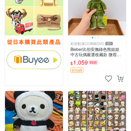
影視動漫CD專輯DVD
57
Bieber比伯安撫綠色熊娃娃
中古玩偶嚴選收藏款 微瑕輕
度使用 Bieber綠熊娃娃 中古
1,059
95折
$
玩偶 微瑕
折扣碼