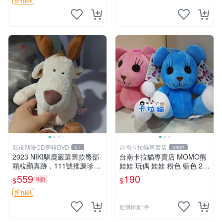
影視動漫CD專輯DVD
台南卡拉貓專賣店
57
5902
2023 NIKI馴鹿嚴選舊款臀部
台南卡拉貓專賣店 MOMO熊
顆粒顯真跡，111號推薦珍藏
娃娃 玩偶 娃娃 粉色 藍色 2色
品 馴鹿 舊款 尾巴顆粒
分售
559
190
9折
$
$
折扣碼
近期銷量1件