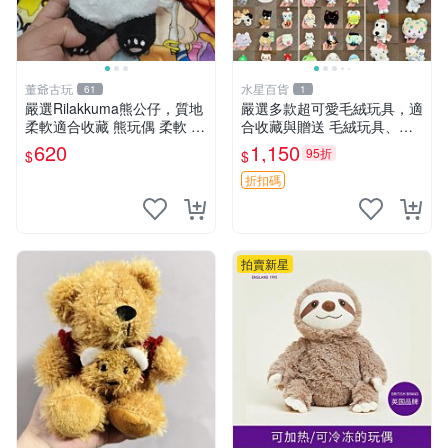
董爺古玩
水星百貨
61
1
嚴選Rilakkuma熊公仔，質地
嚴選多款超可愛毛絨玩具，適
柔軟適合收藏 熊玩偶 柔軟 公
合收藏與贈送 毛絨玩具、抱
仔 收藏
枕、公仔
620
1,150
95折
$
$
折扣碼
拍賣新星