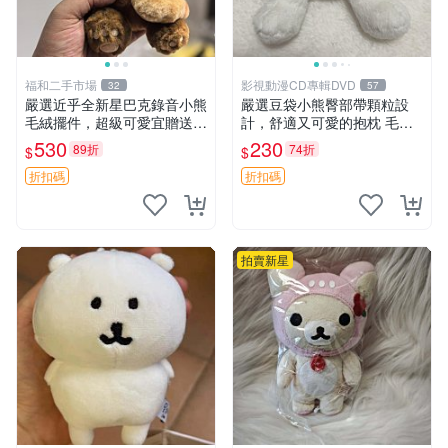
福和二手市場
影視動漫CD專輯DVD
32
57
嚴選近乎全新星巴克錄音小熊
嚴選豆袋小熊臀部帶顆粒設
毛絨擺件，超級可愛宜贈送掛
計，舒適又可愛的抱枕 毛絨
飾 錄音小熊 毛絨擺件 贈品
抱枕、臀部按摩、坐墊
530
230
89折
74折
$
$
折扣碼
折扣碼
拍賣新星