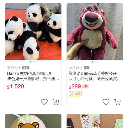
董爺古玩
水星百貨
61
1
Hansa 熊貓仿真毛絨玩具，
嚴選名創優品草莓香熊公仔，
成色如一推薦收藏，拍下無疑
尺寸小巧可愛，適合收藏賞玩
心 熊貓 毛絨玩具 收藏
30cm 玩具 公仔 草莓熊
1,520
289
8折
$
$
折扣碼