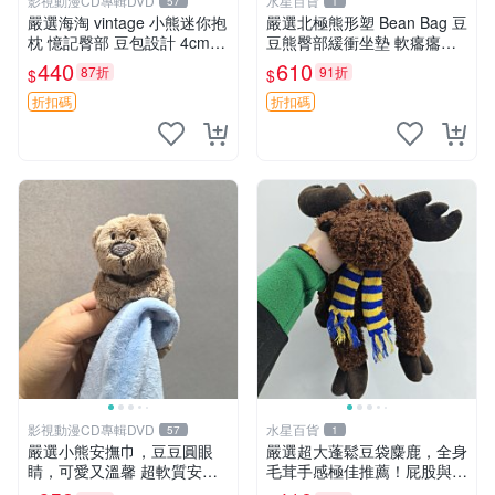
影視動漫CD專輯DVD
水星百貨
57
1
嚴選海淘 vintage 小熊迷你抱
嚴選北極熊形塑 Bean Bag 豆
枕 憶記臀部 豆包設計 4cm
豆熊臀部緩衝坐墊 軟癟癟舒
高 推薦收藏 迷你豆包小熊、
壓設計 保暖又實用 適合久坐
440
610
87折
91折
$
$
高臀部、豆袋抱枕
放松 推薦居家使用 RUSS系
列 豆豆熊屁屁坐墊 3D顆粒結
折扣碼
折扣碼
構
影視動漫CD專輯DVD
水星百貨
57
1
嚴選小熊安撫巾，豆豆圓眼
嚴選超大蓬鬆豆袋麋鹿，全身
睛，可愛又溫馨 超軟質安撫
毛茸手感極佳推薦！屁股與四
巾，豆豆設計，哄睡好幫手
肢填充均勻，適合收藏與孩童