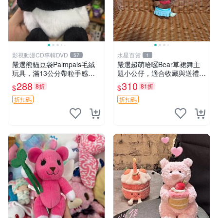
影視動漫CD專輯DVD
水星百貨
57
1
嚴選熊貓豆袋Palmpals毛絨
嚴選超萌哈囉Bear草裙舞主
玩具，滿13公分帶粒手感極
題小公仔，適合收藏與送禮 1
佳，電影主題周邊推薦 熊貓
00 克 哈囉Bear 草裙舞
288
310
8折
81折
$
$
Palmpals 毛絨玩具 豆袋 劇場
版周邊
折扣碼
折扣碼