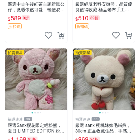
嚴選中古午後紅茶主題鬆鼠公
嚴選絕版老料安撫熊，品質優
仔，微瑕依然可愛，輕便易運
良值得收藏 極品老布手工安
送 二手收藏推薦 工廠直營 快
撫搖鈴玩具，適合哄睡寶貝
589
510
9折
89折
$
$
遞到府 中古 玩偶 公仔
超柔老料搖鈴熊，專為孩子設
計的安心伴護 推薦絕版老布
折扣碼
折扣碼
製工藝搖鈴熊，可當作童
拍賣新星
拍賣新星
福運連連
福運連連
30
30
嚴選Sanx櫻花限定輕松熊，
嚴選 sanx 櫻桃妹妹毛絨熊，
夏日 LIMITED EDITION 粉色
30cm 正品收藏佳品，手感極
毛絨熊，背有拉鏈設計，肚內
軟，適合贈送與收藏 櫻桃妹
1,169
869
95折
94折