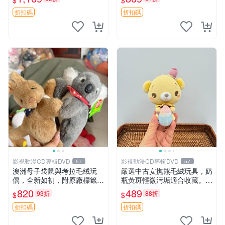
$
$
填充豆袋，精致工藝呈現，狀
妹、sanx、毛絨熊
態如新，適合收藏與送人 櫻
折扣碼
折扣碼
花、
影視動漫CD專輯DVD
影視動漫CD專輯DVD
57
57
澳洲母子袋鼠與考拉毛絨玩
嚴選中古安撫熊毛絨玩具，奶
偶，全新如初，附原廠標籤，
瓶黃斑輕微污垢適合收藏。默
手感極軟，適合贈送親朋好
認兩日發貨，全國快遞隨機派
820
489
93折
88折
$
$
友。袋鼠與考拉正版，精緻尺
送。 成色如圖可放心購買，
寸，適合作為收藏或家飾擺
輕微瑕疵和臟污不影響使用。
折扣碼
折扣碼
設，增添暖意。 母子、袋
安撫熊 中古玩偶 毛