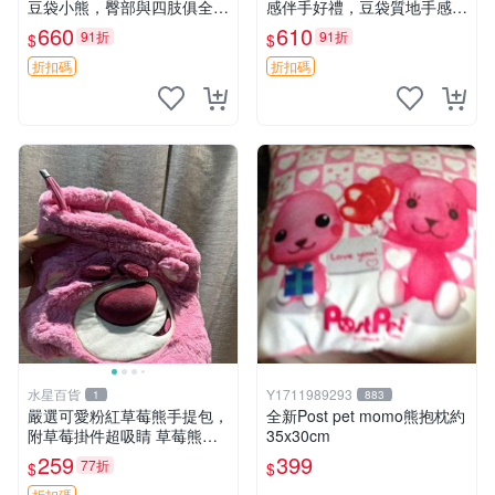
豆袋小熊，臀部與四肢俱全，
感伴手好禮，豆袋質地手感
坐高11公分，附原盒與吊牌
佳，抱枕小熊 recom 推薦 白
660
610
91折
91折
$
$
收藏。藍鼻子小熊，值得擁有
色豆袋 玩具
玩具 憶熊
折扣碼
折扣碼
水星百貨
Y1711989293
1
883
嚴選可愛粉紅草莓熊手提包，
全新Post pet momo熊抱枕約
附草莓掛件超吸睛 草莓熊手
35x30cm
提包 草莓掛件 可愛portunes
259
399
77折
$
$
e
折扣碼