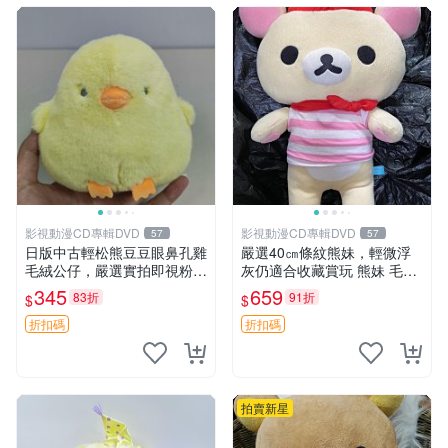
影視動漫CD專輯DVD
影視動漫CD專輯DVD
57
57
日版中古輕松熊豆豆眼鼻孔雞
嚴選40㎝條紋熊妹，輕微浮
毛絨公仔，嚴選實拍即視粉絲
灰仍適合收藏賞玩 熊妹 毛絨
必買 公仔紙箱氣泡膜精心包
玩具 浮雕熊
345
659
83折
91折
$
$
裝快速發貨 輕松熊 公仔 雞毛
絨
折扣碼
折扣碼
拍賣新星