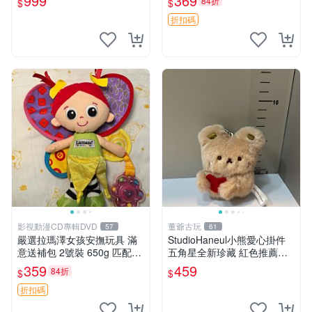
999
369
84折
$
$
折扣碼
影視動漫CD專輯DVD
董爺古玩
57
61
嚴選拉瑪澤女孩安撫玩具 滿
StudioHaneul小熊愛心掛件
意送補包 2號裝 650g 匹配嬰
五角星全新珍藏 紅色推薦收
幼童舒壓好伴侶 女孩專用 安
藏 玩具掛飾 掛件 新品
359
459
84折
$
$
心選擇 安撫玩偶 衝包 玩具
折扣碼