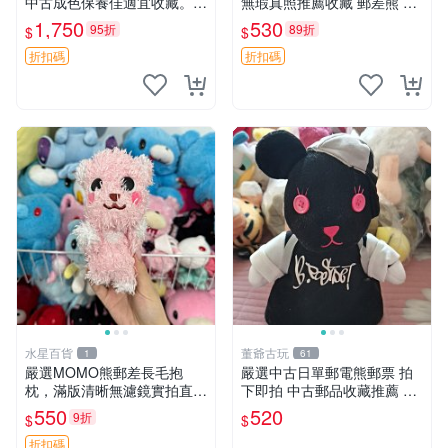
中古成色保養佳適宜收藏。無
無瑕真照推薦收藏 郵差熊 熊
盒子但品質完好，快速出貨。
抱枕 紅薯啵啵間
1,750
530
95折
89折
$
$
建議入手！ 中古 玩偶 滬漫
折扣碼
折扣碼
水星百貨
董爺古玩
1
61
嚴選MOMO熊郵差長毛抱
嚴選中古日單郵電熊郵票 拍
枕，滿版清晰無濾鏡實拍直
下即拍 中古郵品收藏推薦 郵
銷。每周新品到貨，不容錯
票 郵電熊 日本
550
520
9折
$
$
過！ 郵差熊 長毛 抱枕
折扣碼