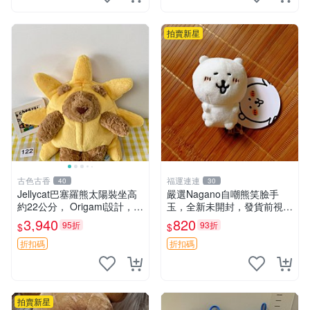
鼠、
拍賣新星
古色古香
福運連連
40
30
Jellycat巴塞羅熊太陽裝坐高
嚴選Nagano自嘲熊笑臉手
約22公分， Origami設計，來
玉，全新未開封，發貨前視頻
自越南。嚴選 Recommendat
確認，海南 廣西 貴州 嚴選N
3,940
820
95折
93折
$
$
ion！巴塞羅、 Origami熊、J
agano自嘲熊笑臉手玉，全新
elly
未開封，發貨前視頻確認，四
折扣碼
折扣碼
川 重慶 內
拍賣新星