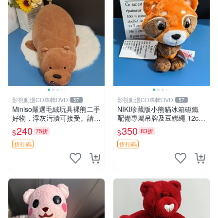
影視動漫CD專輯DVD
影視動漫CD專輯DVD
57
57
Miniso嚴選毛絨玩具裸熊二手
NIKI珍藏版小熊貓冰箱磁鐵
好物，浮灰污漬可接受。請詳
配備專屬吊牌及豆綁繩 12cm
閱照片再下單，售出不退不
廢品嚴選 好評推薦 小熊貓冰
240
350
75折
83折
$
$
換。全新品相收藏推薦。 裸
箱貼 磁鐵掛件 冰箱飾品
熊 毛絨玩具 收藏
折扣碼
折扣碼