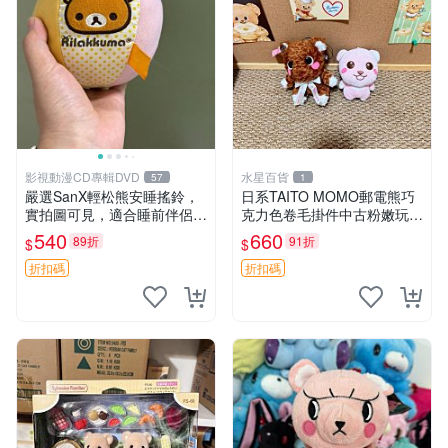
影視動漫CD專輯DVD
水星百貨
57
1
嚴選SanX輕松熊安睡搖鈴，
日系TAITO MOMO郵電熊巧
實拍圖可見，適合睡前伴侶，
克力色卷毛掛件中古粉嫩玩偶
Picks安撫好物 0325 懸吊 電
微瑕推薦 postpet momo 郵
540
660
89折
91折
$
$
腦
電熊 中古玩偶
折扣碼
折扣碼