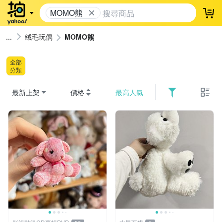
MOMO熊
登
絨毛玩偶
MOMO熊
全部
分類
最新上架
價格
最高人氣