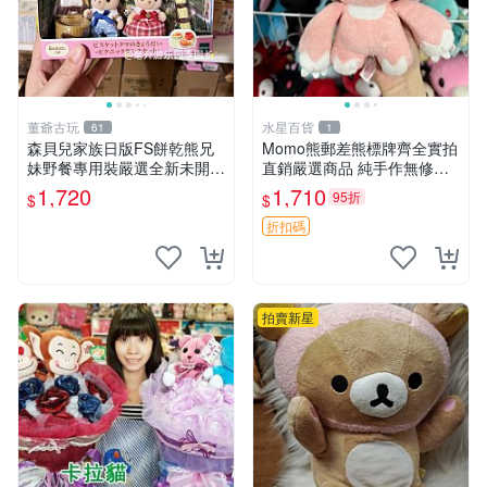
董爺古玩
水星百貨
61
1
森貝兒家族日版FS餅乾熊兄
Momo熊郵差熊標牌齊全實拍
妹野餐專用裝嚴選全新未開
直銷嚴選商品 純手作無修圖
封，包含兩組大童款紙盒裝，
可收藏 郵差熊 Momo熊 標牌
1,720
1,710
95折
$
$
適合收藏與分享。 餅乾熊兄
商品
妹、野餐、收藏
折扣碼
拍賣新星