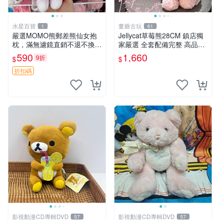
水星百貨
董爺古玩
1
61
嚴選MOMO熊郵差熊仙女抱
Jellycat草莓熊28CM 鎮店獨
枕，滿無濾鏡直銷不退不換
家嚴選 全套配備完整 高品質
經典造型可愛必備 紅薯啵啵
收藏好物 紋章 玩具熊 定制熊
590
1,660
9折
$
$
間抱枕 抱枕 時尚
折扣碼
影視動漫CD專輯DVD
影視動漫CD專輯DVD
57
57