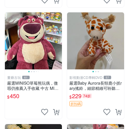
董爺古玩
影視動漫CD專輯DVD
61
57
嚴選MINISO草莓熊玩偶，微
嚴選Baby Aurora長頸鹿小抓r
瑕仍推薦入手收藏 中古 MINI
ary搖鈴，細節精緻可聆聽清
SO 草莓熊 玩具 收藏
脆鈴音 軟萌可愛 定制紀念 金
450
229
74折
$
$
屬搖鈴 新手媽咪推薦 長頸鹿
抓rary 搖鈴
折扣碼