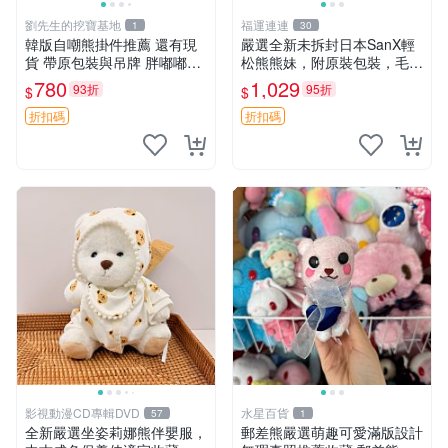
劉先生的挖寶基地
福運連連
1
30
韓版自嘲熊掛件推薦 還有現
嚴選全新未拆封日本SanX輕
貨 帶原包裝與吊牌 胖嘟嘟超
松熊熊妹，附原裝包裝，毛絨
可愛 毛絨手感佳 小熊掛件 自
質地極佳，細膩可愛，推薦收
780
1,029
93折
95折
$
$
嘲抱枕 小熊抱枕
藏兼送禮，適合女性好友或家
人，限量釋出。鬆熊、熊玩
折扣碼
折扣碼
偶、收藏品
影視動漫CD專輯DVD
水星百貨
57
1
全新嚴選坐姿莉娜熊伴嬰服，
郵差熊嚴選萌趣可愛滿版設計