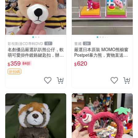
影視動漫CD專輯DVD
董藏
57
29
名創優品嚴選趴趴熊公仔，軟
嚴選日本原裝 MOMO熊櫥窗
萌可愛掛件鍍鉻鍵匙扣，辦公
Postpet暴力熊，實物直送新
放松好選擇 趴趴熊 鍍鉻鍵匙
臺灣。MOMO熊 暴力熊 熊貓
359
620
84折
$
$
扣 萬用掛件
櫥窗
折扣碼