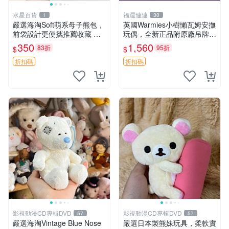
水星百貨
福運連連
1
30
嚴選海淘Soft萌系母子熊包，
英國Warmies小樹懶瓦姆安撫
前袋設計更便攜推薦收藏 母
玩偶，全新正品附原廠吊牌與
子熊 軟綿綿 包包
防塵袋，內藏薰衣草可加熱，
350
1,560
83折
95折
$
$
適合各個年齡層，冷暖兩用享
受抱抱樂趣，不容錯過嚴選好
折扣碼
折扣碼
物 溫暖 冷感
影視動漫CD專輯DVD
影視動漫CD專輯DVD
57
57
嚴選海淘Vintage Blue Nose
嚴選日本製熊妹玩具，柔軟實