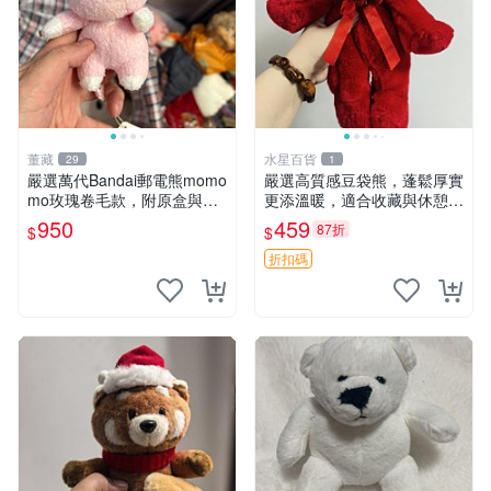
董藏
水星百貨
29
1
嚴選萬代Bandai郵電熊momo
嚴選高質感豆袋熊，蓬鬆厚實
mo玫瑰卷毛款，附原盒與吊
更添溫暖，適合收藏與休憩。
牌，粉嫩可愛入手即柔軟～
前胸填充飽滿，背部亦具優雅
950
459
87折
$
$
玫瑰卷毛 郵電熊 正品
設計。 豆袋熊 保暖 溫柔 蓬
松
折扣碼