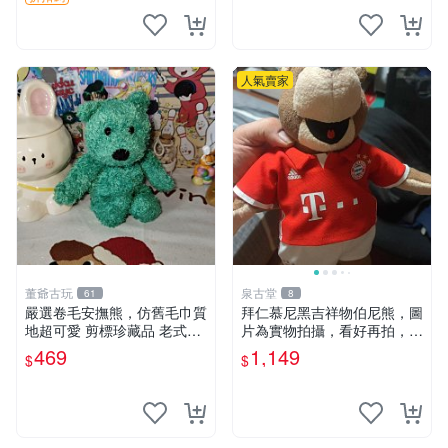
人氣賣家
董爺古玩
泉古堂
61
8
嚴選卷毛安撫熊，仿舊毛巾質
拜仁慕尼黑吉祥物伯尼熊，圖
地超可愛 剪標珍藏品 老式毛
片為實物拍攝，看好再拍，不
巾質地 安撫熊 款式
退不換-187978
469
1,149
$
$