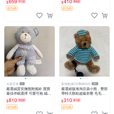
659
410
91折
86折
$
$
約克豆豆眼安撫巾 數碼豆豆
共賞。 麋鹿 豆袋 毛茸玩具
眼
折扣碼
折扣碼
水星百貨
影視動漫CD專輯DVD
1
57
嚴選絨質安撫熊附搖鈴 寶寶
嚴選絕版海淘豆袋小熊，臀部
最佳伴眠選擇 可愛可抱 絨毛
帶特大顆粒超級舒壓 毛毛摸
玩具 安撫熊 嬰兒用
起來格外順滑適合收藏 100%
810
310
93折
81折
$
$
棉質 豆袋枕 豆袋、抱枕、小
熊
折扣碼
折扣碼