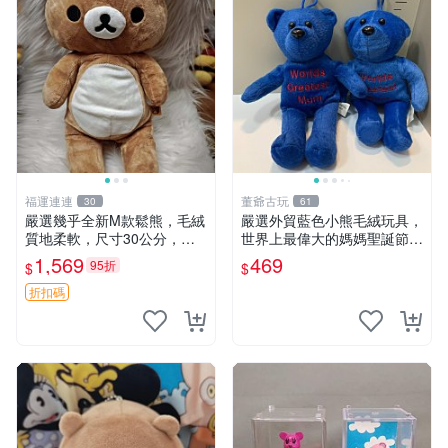
福運連連
董爺古玩
30
61
嚴選幾乎全新M款鬆熊，毛絨
嚴選外貿藍色小熊毛絨玩具，
質地柔軟，尺寸30公分，做
世界上最偉大的媽媽聖誕節推
工精緻可愛，適合收藏或贈送
薦禮物 五角星 兒童玩具 母親
1,569
469
95折
$
$
親友。中古使用痕跡，手感依
節
然優良。 鬆熊 嬰熊 毛玩偶
折扣碼