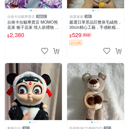
台南卡拉貓專賣店
福運連連
5902
30
台南卡拉貓專賣店 MOMO熊
嚴選日單景品巨蟹座毛絨熊，
花束 猴子花束 情人節禮物 二
30cm精心工藝，手感軟糯推
選一 可繡字 可今天寄明天到
薦收藏送人 巨蟹座 毛絨玩具
2,380
529
89折
$
$
精緻做工
折扣碼
董爺古玩
影視動漫CD專輯DVD
61
57