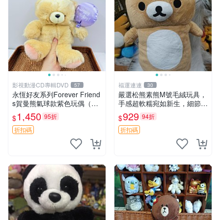
影視動漫CD專輯DVD
福運連連
57
30
永恆好友系列Forever Friend
嚴選松熊素熊M號毛絨玩具，
s賀曼熊氣球款紫色玩偶（鼻
手感超軟糯宛如新生，細節精
子稍有磨損） 中古玩具 氣球
緻完美無瑕，推薦送禮或珍
1,450
929
95折
94折
$
$
熊 玩偶
藏，中古狀態保養得宜。 松
熊 素熊 毛絨doll
折扣碼
折扣碼