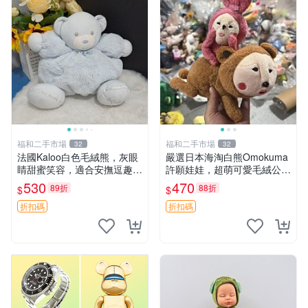
福和二手市場
福和二手市場
32
32
法國Kaloo白色毛絨熊，灰眼
嚴選日本海淘白熊Omokuma
睛甜蜜笑容，適合安撫逗趣可
許願娃娃，超萌可愛毛絨公仔
愛，柔軟面料手感佳。14 白
推薦收藏 白熊 Omokuma 毛
530
470
89折
88折
$
$
色安撫熊 毛絨玩具 寶寶逗樂
絨玩具 偽裝娃娃 玩具擺飾
具
折扣碼
折扣碼