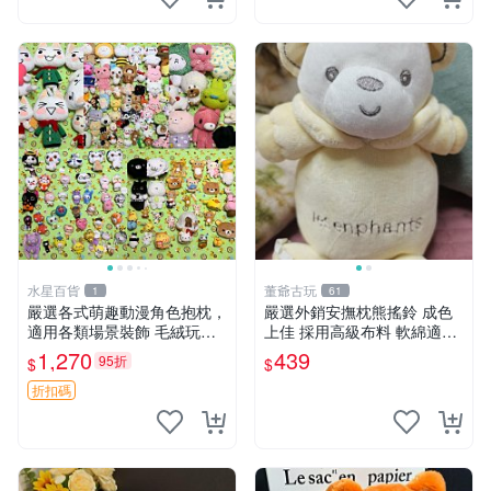
水星百貨
董爺古玩
1
61
嚴選各式萌趣動漫角色抱枕，
嚴選外銷安撫枕熊搖鈴 成色
適用各類場景裝飾 毛絨玩
上佳 採用高級布料 軟綿適合
具、卡通抱枕、趣味玩偶
收藏 安心選購 安撫枕 熊玩具
1,270
439
95折
$
$
搖鈴
折扣碼