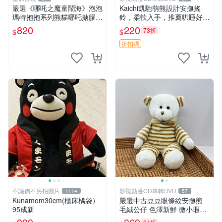
嚴選《哪吒之魔童鬧海》泡泡
Kaichi凱馳萌熊設計安撫搖
瑪特抱抱系列熊貓哪吒搪膠臉
鈴，柔軟入手，推薦哄睡好選
毛絨， STATE：如圖顯示 哪
擇 熊公仔 安撫玩具 喂食環
820
220
73折
$
$
吒 毛絨公仔 泡泡瑪特
折扣碼
不議價不另拍圖片
影視動漫CD專輯DVD
1114
57
Kunamom30cm(櫃床橘袋）
嚴選中古豆豆眼條紋安撫熊
95成新
毛絨公仔 色澤新鮮 微小瑕疵
可收藏 中古 安撫熊 條紋公仔