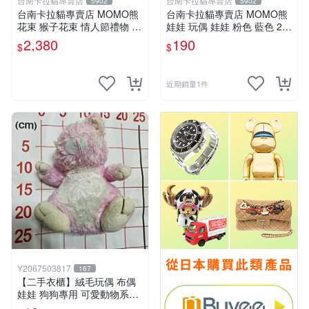
台南卡拉貓專賣店
台南卡拉貓專賣店
5902
5902
台南卡拉貓專賣店 MOMO熊
台南卡拉貓專賣店 MOMO熊
花束 猴子花束 情人節禮物 二
娃娃 玩偶 娃娃 粉色 藍色 2色
選一 可繡字 可今天寄明天到
分售
2,380
190
$
$
近期銷量1件
Y2067503817
167
【二手衣櫃】絨毛玩偶 布偶
娃娃 狗狗專用 可愛動物系列
耐咬耐磨玩具 玩偶 粉紅熊寵