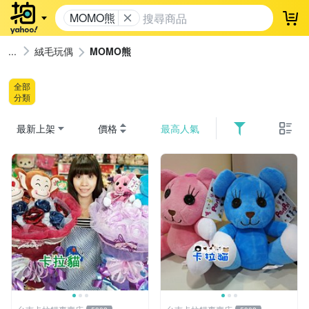
MOMO熊
登
絨毛玩偶
MOMO熊
全部
分類
最新上架
價格
最高人氣