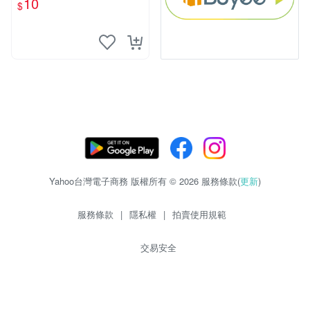
10
$
物玩具 1120929
Yahoo台灣電子商務 版權所有 © 2026 服務條款(
更新
)
服務條款
|
隱私權
|
拍賣使用規範
交易安全