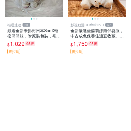
福運連連
影視動漫CD專輯DVD
30
57
嚴選全新未拆封日本SanX輕
全新嚴選坐姿莉娜熊伴嬰服，
松熊熊妹，附原裝包裝，毛絨
中古成色保養佳適宜收藏。無
質地極佳，細膩可愛，推薦收
盒子但品質完好，快速出貨。
1,029
1,750
95折
95折
$
$
藏兼送禮，適合女性好友或家
建議入手！ 中古 玩偶 滬漫
人，限量釋出。鬆熊、熊玩
折扣碼
折扣碼
偶、收藏品