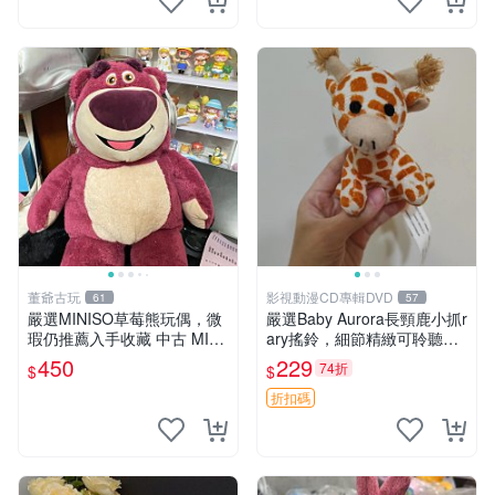
董爺古玩
影視動漫CD專輯DVD
61
57
嚴選MINISO草莓熊玩偶，微
嚴選Baby Aurora長頸鹿小抓r
瑕仍推薦入手收藏 中古 MINI
ary搖鈴，細節精緻可聆聽清
SO 草莓熊 玩具 收藏
脆鈴音 軟萌可愛 定制紀念 金
450
229
74折
$
$
屬搖鈴 新手媽咪推薦 長頸鹿
抓rary 搖鈴
折扣碼