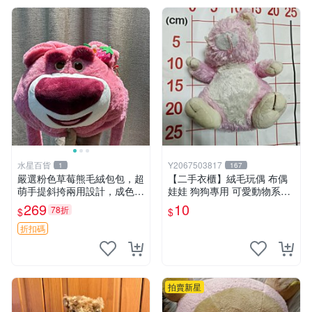
水星百貨
Y2067503817
1
167
嚴選粉色草莓熊毛絨包包，超
【二手衣櫃】絨毛玩偶 布偶
萌手提斜挎兩用設計，成色上
娃娃 狗狗專用 可愛動物系列
佳容量大 粉紅草莓 毛絨包 超
耐咬耐磨玩具 玩偶 粉紅熊寵
269
10
78折
$
$
大容量
物玩具 1120929
折扣碼
拍賣新星