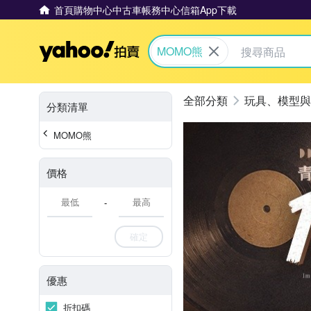
首頁
購物中心
中古車
帳務中心
信箱
App下載
Yahoo拍賣
MOMO熊
玩具、模型與
分類清單
MOMO熊
價格
-
確定
優惠
折扣碼