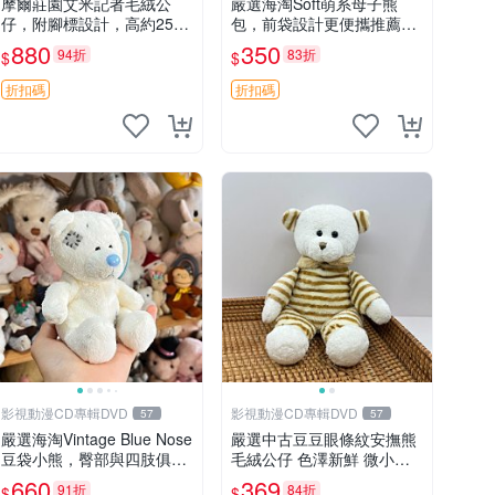
摩爾莊園艾米記者毛絨公
嚴選海淘Soft萌系母子熊
仔，附腳標設計，高約25公
包，前袋設計更便攜推薦收
分，全新未拆封，限量珍
藏 母子熊 軟綿綿 包包
880
350
94折
83折
$
$
藏。艾米記者 毛絨公仔 超
萌玩偶
折扣碼
折扣碼
影視動漫CD專輯DVD
影視動漫CD專輯DVD
57
57
嚴選海淘Vintage Blue Nose
嚴選中古豆豆眼條紋安撫熊
豆袋小熊，臀部與四肢俱
毛絨公仔 色澤新鮮 微小瑕
全，坐高11公分，附原盒與
疵可收藏 中古 安撫熊 條紋
660
369
91折
84折
$
$