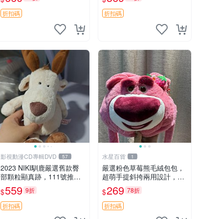
吊牌收藏。藍鼻子小熊，值
公仔
得擁有 玩具 憶熊
折扣碼
折扣碼
影視動漫CD專輯DVD
水星百貨
57
1
2023 NIKI馴鹿嚴選舊款臀
嚴選粉色草莓熊毛絨包包，
部顆粒顯真跡，111號推薦
超萌手提斜挎兩用設計，成
珍藏品 馴鹿 舊款 尾巴顆粒
色上佳容量大 粉紅草莓 毛
559
269
9折
78折
$
$
絨包 超大容量
折扣碼
折扣碼