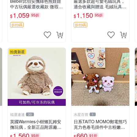
Bieber比伯安撫綠色熊娃娃
嚴選多款超可愛毛絨玩具，
中古玩偶嚴選收藏款 微瑕輕
適合收藏與贈送 毛絨玩具、
度使用 Bieber綠熊娃娃 中
抱枕、公仔
1,059
1,150
95折
95折
$
$
古玩偶 微瑕
折扣碼
折扣碼
拍賣新星
福運連連
水星百貨
30
1
英國Warmies小樹懶瓦姆安
日系TAITO MOMO郵電熊巧
撫玩偶，全新正品附原廠吊
克力色卷毛掛件中古粉嫩玩
牌與防塵袋，內藏薰衣草可
偶微瑕推薦 postpet momo
1,560
660
95折
91折
$
$