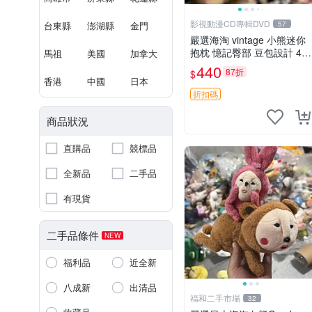
影視動漫CD專輯DVD
台東縣
澎湖縣
金門
57
嚴選海淘 vintage 小熊迷你
抱枕 憶記臀部 豆包設計 4c
馬祖
美國
加拿大
m 高 推薦收藏 迷你豆包小
440
87折
$
熊、高臀部、豆袋抱枕
香港
中國
日本
折扣碼
商品狀況
直購品
競標品
全新品
二手品
有現貨
二手品條件
NEW
福利品
近全新
八成新
出清品
福和二手市場
32