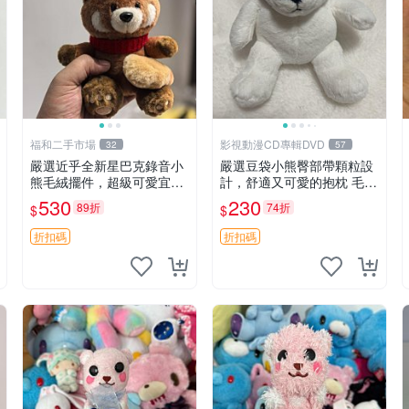
福和二手市場
影視動漫CD專輯DVD
32
57
嚴選近乎全新星巴克錄音小
嚴選豆袋小熊臀部帶顆粒設
熊毛絨擺件，超級可愛宜贈
計，舒適又可愛的抱枕 毛絨
送掛飾 錄音小熊 毛絨擺件
抱枕、臀部按摩、坐墊
530
230
89折
74折
$
$
贈品
折扣碼
折扣碼