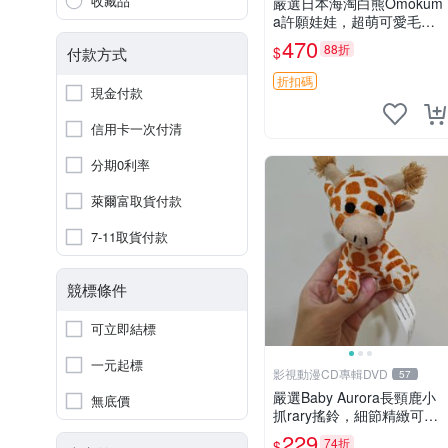
收藏品
嚴選日本海淘白熊Omokum
a許願娃娃，超萌可愛毛絨
公仔推薦收藏 白熊 Omoku
470
88折
$
付款方式
ma 毛絨玩具 偽裝娃娃 玩具
擺飾
折扣碼
現金付款
信用卡一次付清
分期0利率
萊爾富取貨付款
7-11取貨付款
競標條件
可立即結標
一元起標
影視動漫CD專輯DVD
57
嚴選Baby Aurora長頸鹿小
無底價
抓rary搖鈴，細節精緻可聆
聽清脆鈴音 軟萌可愛 定制
229
74折
$