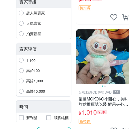
紀念 金屬搖鈴 新手媽咪推
賣家等級
薦 長頸鹿 抓rary 搖鈴
折扣碼
超人氣賣家
人氣賣家
拍賣新星
賣家評價
1-100
高於100
高於1,000
高於10,000
影視動漫CD專輯DVD
57
嚴選MOKOKO小甜心，美味
甜點推薦試吃裝 鮮果夾心糖
時間
果，甜蜜滋味享不停 薄荷草
1,010
95折
$
莓 奶油心 60粒 mini小甜心
新刊登
即將結標
糖果，水果味夾心零食裝 心
折扣碼
形糖果 60