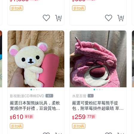
加熱，適合各個年齡層，冷
郵電熊 中古玩偶
暖兩用享受抱抱樂趣，不容
折扣碼
折扣碼
錯過嚴選好物 溫暖 冷感
影視動漫CD專輯DVD
水星百貨
57
1
嚴選日本製熊妹玩具，柔軟
嚴選可愛粉紅草莓熊手提
實感伴手好禮，豆袋質地手
包，附草莓掛件超吸睛 草莓
感佳，抱枕小熊 recom 推薦
熊手提包 草莓掛件 可愛port
610
259
91折
77折
$
$
白色豆袋 玩具
unese
折扣碼
折扣碼