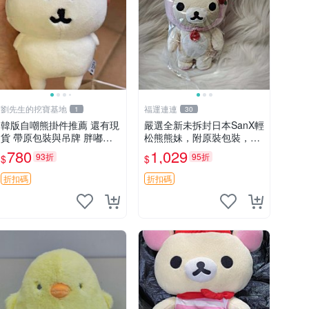
劉先生的挖寶基地
福運連連
1
30
韓版自嘲熊掛件推薦 還有現
嚴選全新未拆封日本SanX輕
貨 帶原包裝與吊牌 胖嘟嘟
松熊熊妹，附原裝包裝，毛
超可愛 毛絨手感佳 小熊掛
絨質地極佳，細膩可愛，推
780
1,029
93折
95折
$
$
件 自嘲抱枕 小熊抱枕
薦收藏兼送禮，適合女性好
友或家人，限量釋出。鬆
折扣碼
折扣碼
熊、熊玩偶、收藏品