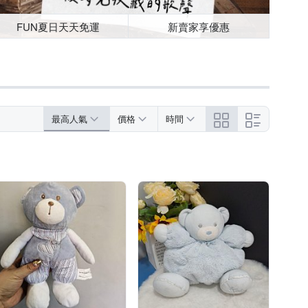
FUN夏日天天免運
新賣家享優惠
最高人氣
價格
時間