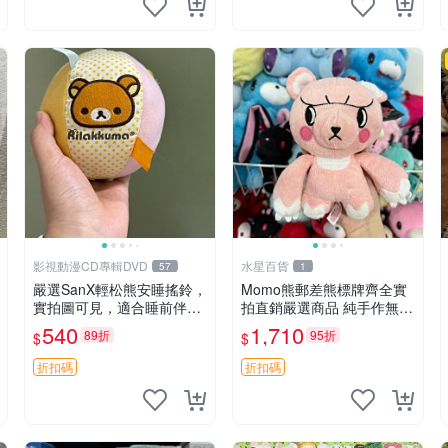
影視動漫CD專輯DVD
水星百貨
57
1
嚴選SanX輕松熊安睡搖鈴，
Momo熊郵差熊標牌齊全實
實拍圖可見，適合睡前伴
拍直銷嚴選商品 純手作無修
侶， Picks安撫好物 0325
圖可收藏 郵差熊 Momo熊
540
1,710
89折
95折
$
$
懸吊 電腦
標牌 商品
折扣碼
折扣碼