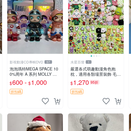
影視動漫CD專輯DVD
水星百貨
57
1
泡泡瑪特MEGA SPACE 10
嚴選各式萌趣動漫角色抱
0%周年 A 系列 MOLLY 權
枕，適用各類場景裝飾 毛絨
威隱藏款 嚴選薄荷巧克力色
玩具、卡通抱枕、趣味玩偶
600 -
1,000
1,270
95折
$
$
$
80年代風味 權威推薦 合適
收藏
折扣碼
折扣碼