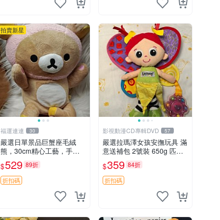
拍賣新星
福運連連
影視動漫CD專輯DVD
30
57
嚴選日單景品巨蟹座毛絨
嚴選拉瑪澤女孩安撫玩具 滿
熊，30cm精心工藝，手感
意送補包 2號裝 650g 匹配
軟糯推薦收藏送人 巨蟹座
嬰幼童舒壓好伴侶 女孩專用
529
359
89折
84折
$
$
毛絨玩具 精緻做工
安心選擇 安撫玩偶 衝包 玩
具
折扣碼
折扣碼