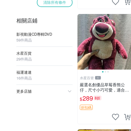
清除所有條件
相關店鋪
影視動漫CD專輯DVD
59件商品
水星百貨
29件商品
福運連連
16件商品
水星百貨
1
嚴選名創優品草莓香熊公
仔，尺寸小巧可愛，適合收
更多店舖
藏賞玩 30cm 玩具 公仔 草
289
8折
$
莓熊
折扣碼