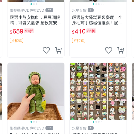
影視動漫CD專輯DVD
水星百貨
57
1
嚴選小熊安撫巾，豆豆圓眼
嚴選超大蓬鬆豆袋麋鹿，全
睛，可愛又溫馨 超軟質安撫
身毛茸手感極佳推薦！屁股
巾，豆豆設計，哄睡好幫手
與四肢填充均勻，適合收藏
659
410
91折
86折
$
$
約克豆豆眼安撫巾 數碼豆豆
與孩童共賞。 麋鹿 豆袋 毛
眼
茸玩具
折扣碼
折扣碼
影視動漫CD專輯DVD
水星百貨
57
1