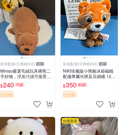
影視動漫CD專輯DVD
影視動漫CD專輯DVD
57
57
Miniso嚴選毛絨玩具裸熊二
NIKI珍藏版小熊貓冰箱磁鐵
手好物，浮灰污漬可接受。
配備專屬吊牌及豆綁繩 12c
請詳閱照片再下單，售出不
m 廢品嚴選 好評推薦 小熊
240
350
75折
83折
$
$
退不換。全新品相收藏推
貓冰箱貼 磁鐵掛件 冰箱飾
薦。 裸熊 毛絨玩具 收藏
品
折扣碼
折扣碼
拍賣新星