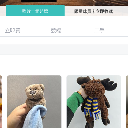
唱片一元起標
限量球員卡立即收藏
立即買
競標
二手