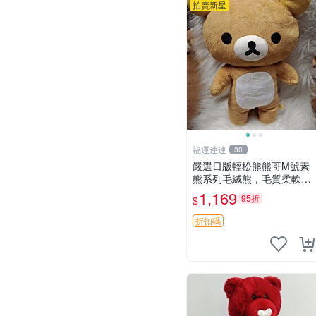
拍賣新星
福運連連
30
嚴選日版輕松熊熊哥M號素
熊系列毛絨熊，毛質柔軟，
精緻可愛，尺寸35cm，保
1,169
95折
$
存狀態優異。收藏或贈送皆
為佳選。 中古 毛絨熊 毛玩
折扣碼
偶