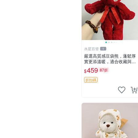
水星百貨
1
嚴選高質感豆袋熊，蓬鬆厚
實更添溫暖，適合收藏與休
憩。前胸填充飽滿，背部亦
459
87折
$
具優雅設計。 豆袋熊 保暖
溫柔 蓬松
折扣碼