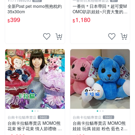
Y1711989293
一番街日系禮物專賣店
883
87
全新Post pet momo熊抱枕約
一番街＊日本帶回＊超可愛M
35x30cm
OMO趴趴娃娃~只賣大隻的1
號~單隻價～生日禮物
399
1,180
$
$
台南卡拉貓專賣店
台南卡拉貓專賣店
5902
5902
台南卡拉貓專賣店 MOMO熊
台南卡拉貓專賣店 MOMO熊
花束 猴子花束 情人節禮物 二
娃娃 玩偶 娃娃 粉色 藍色 2色
選一 可繡字 可今天寄明天到
分售