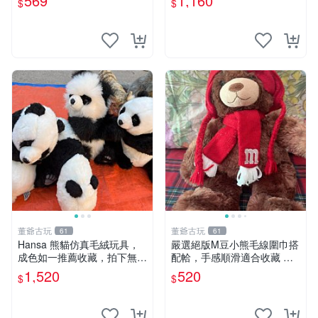
569
1,160
$
$
片。 星巴克 毛絨小熊 水杯包
董爺古玩
董爺古玩
61
61
Hansa 熊貓仿真毛絨玩具，
嚴選絕版M豆小熊毛線圍巾搭
成色如一推薦收藏，拍下無疑
配帢，手感順滑適合收藏 絕
心 熊貓 毛絨玩具 收藏
版M豆小熊、圍巾、毛線帢
1,520
520
$
$
經典好搭