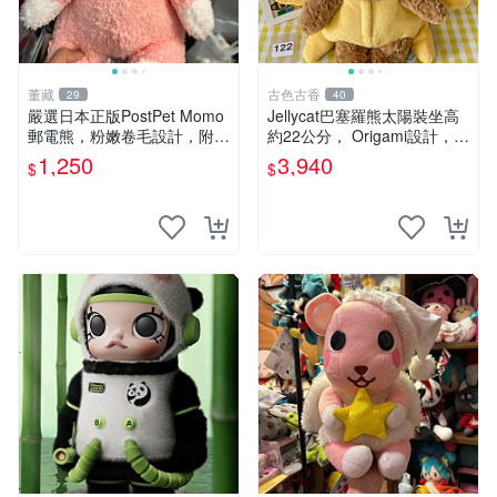
董藏
古色古香
29
40
嚴選日本正版PostPet Momo
Jellycat巴塞羅熊太陽裝坐高
郵電熊，粉嫩卷毛設計，附原
約22公分， Origami設計，來
裝包裝與吊牌，超Recomme
自越南。嚴選 Recommendat
1,250
3,940
$
$
nded收藏品 1095 玩偶 包裝
ion！巴塞羅、 Origami熊、J
elly