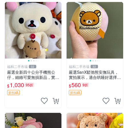
福和二手市場
福和二手市場
32
32
嚴選全新四十公分手機熊公
嚴選SanX鬆弛熊安撫玩具，
仔，細緻可愛無損新品，實拍
實拍展示，適合哄睡好選擇
展現萌趣風采 潘朵拉 熊抱枕
電腦玩具 安撫用品
1,030
560
95折
9折
$
$
折扣碼
折扣碼