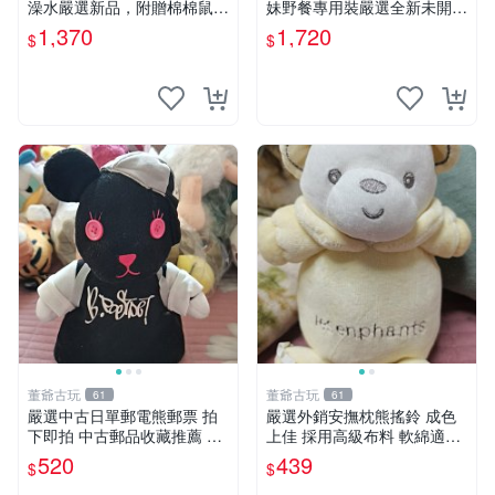
澡水嚴選新品，附贈棉棉鼠媽
妹野餐專用裝嚴選全新未開
媽與嬰兒及配件。-paper盒
封，包含兩組大童款紙盒裝，
1,370
1,720
$
$
裝，輕便設計方便攜帶。 棉
適合收藏與分享。 餅乾熊兄
棉鼠 棉玩 公仔
妹、野餐、收藏
董爺古玩
董爺古玩
61
61
嚴選中古日單郵電熊郵票 拍
嚴選外銷安撫枕熊搖鈴 成色
下即拍 中古郵品收藏推薦 郵
上佳 採用高級布料 軟綿適合
票 郵電熊 日本
收藏 安心選購 安撫枕 熊玩具
520
439
$
$
搖鈴