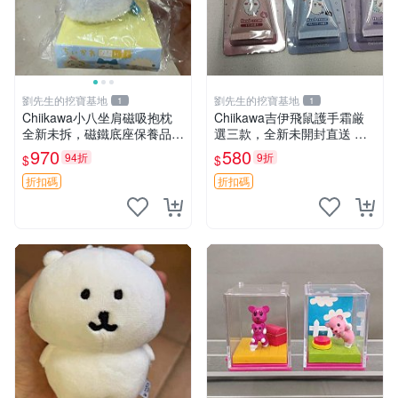
劉先生的挖寶基地
劉先生的挖寶基地
1
1
Chiikawa小八坐肩磁吸抱枕
Chiikawa吉伊飛鼠護手霜厳
全新未拆，磁鐵底座保養品專
選三款，全新未開封直送 飛
用 磁鐵 磁吸 抱枕
鼠 護手霜 吉伊三款 新貨
970
580
94折
9折
$
$
折扣碼
折扣碼