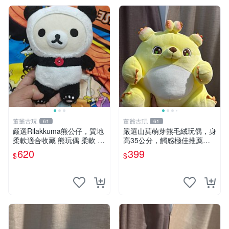
董爺古玩
董爺古玩
61
61
嚴選Rilakkuma熊公仔，質地
嚴選山莫萌芽熊毛絨玩偶，身
柔軟適合收藏 熊玩偶 柔軟 公
高35公分，觸感極佳推薦收
仔 收藏
藏 萌芽熊 毛絨玩偶 串珠玩偶
620
399
$
$