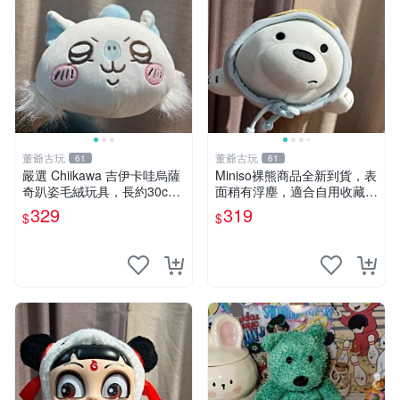
董爺古玩
董爺古玩
61
61
嚴選 Chiikawa 吉伊卡哇烏薩
Miniso裸熊商品全新到貨，表
奇趴姿毛絨玩具，長約30c
面稍有浮塵，適合自用收藏嚴
m，質地超軟適合收藏 烏薩
選款。 裸熊 商品 裸熊玩偶
329
319
$
$
奇 Chiikawa 毛絨 超軟