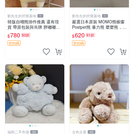
劉先生的挖寶基地
劉先生的挖寶基地
1
1
韓版自嘲熊掛件推薦 還有現
嚴選日本原裝 MOMO熊櫥窗
貨 帶原包裝與吊牌 胖嘟嘟超
Postpet熊 暴力熊 麼麼熊，實
可愛 毛絨手感佳 小熊掛件 自
物精緻收藏無損，二手誠意出
780
620
93折
91折
$
$
嘲抱枕 小熊抱枕
售 暴力熊 MOMO熊 日本版
櫥趣熊熊偶
折扣碼
折扣碼
福和二手市場
古色古香
32
40