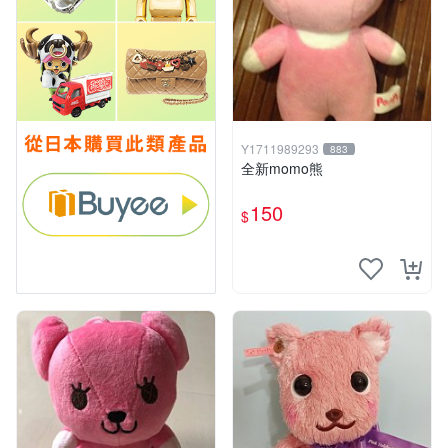
Y1711989293
883
全新momo熊
150
$