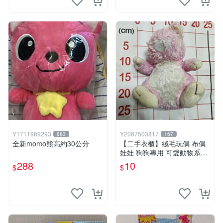
Y1711989293
Y2067503817
883
167
全新momo熊高約30公分
【二手衣櫃】絨毛玩偶 布偶
娃娃 狗狗專用 可愛動物系列
耐咬耐磨玩具 玩偶 粉紅熊寵
288
10
$
$
物玩具 1120929