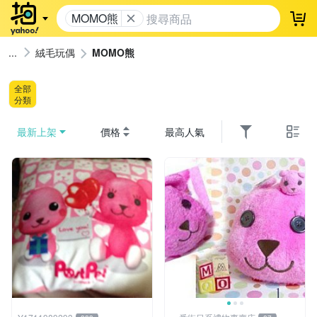
MOMO熊
登
絨毛玩偶
MOMO熊
全部
分類
最新上架
價格
最高人氣