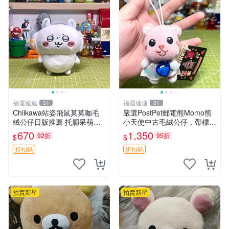
福運連連
福運連連
31
31
Chiikawa站姿飛鼠莫莫咖毛
嚴選PostPet郵電熊Momo熊
絨公仔日版推薦 托腮呆萌可
小天使中古毛絨公仔，帶標牌
愛 15cm豆袋底部 當代嚴選
保存完好。絕版稀有少見收藏
670
1,350
92折
95折
$
$
毛絨玩具 公仔 莫莫卡 像人
品，微瑕可接受，狀態如圖。
所見即所得，毛絨精品嚴選推
折扣碼
折扣碼
薦。 中古收藏
拍賣新星
拍賣新星