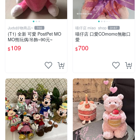
Judy好物商品~
喵仔店 miao_shop
700
3167
(T1) 全新 可愛 PostPet MO
喵仔店 口愛COmomo無敵口
MO熊玩偶/吊飾~90元~
愛
109
700
$
$