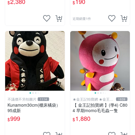
2,380
190
$
$
近期銷量1件
不議價不另拍圖片
★金王記拍寶網 ★金王記
1114
1639
拍寶趣
Kunamom30cm(櫃床橘袋）
【 金王記拍寶網 】(學4) C80
95成新
4 早期momo毛毛蟲一隻
999
1,880
$
$