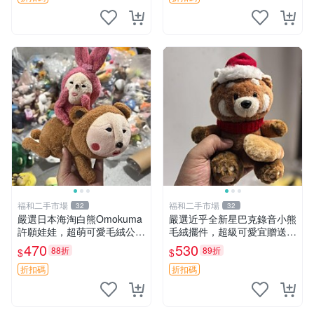
福和二手市場
福和二手市場
32
32
嚴選日本海淘白熊Omokuma
嚴選近乎全新星巴克錄音小熊
許願娃娃，超萌可愛毛絨公仔
毛絨擺件，超級可愛宜贈送掛
推薦收藏 白熊 Omokuma 毛
飾 錄音小熊 毛絨擺件 贈品
470
530
88折
89折
$
$
絨玩具 偽裝娃娃 玩具擺飾
折扣碼
折扣碼