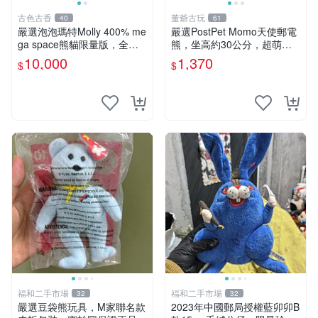
古色古香
董爺古玩
40
61
嚴選泡泡瑪特Molly 400% me
嚴選PostPet Momo天使郵電
ga space熊貓限量版，全新
熊，坐高約30公分，超萌可
附原Packaging。拍下即視頻
愛收藏首選 天使郵電熊 Mom
10,000
1,370
$
$
確認。 泡泡瑪特 Molly 400%
o熊 玩具
熊貓 新
福和二手市場
福和二手市場
32
32
嚴選豆袋熊玩具，M家聯名款
2023年中國郵局授權藍卯卯B