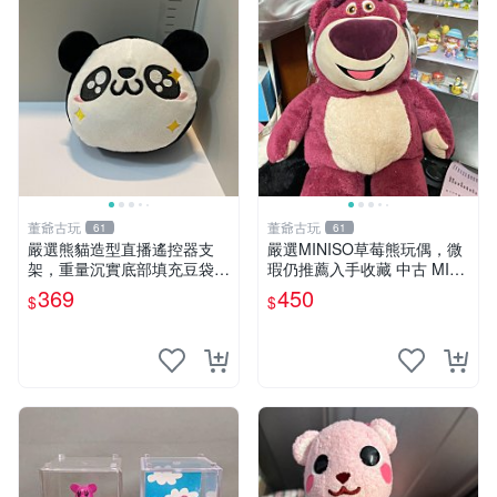
董爺古玩
董爺古玩
61
61
嚴選熊貓造型直播遙控器支
嚴選MINISO草莓熊玩偶，微
架，重量沉實底部填充豆袋，
瑕仍推薦入手收藏 中古 MINI
手機遙控器最佳架設選擇推薦
SO 草莓熊 玩具 收藏
369
450
$
$
直播遙控器支架 毛絨玩具 支
架架設