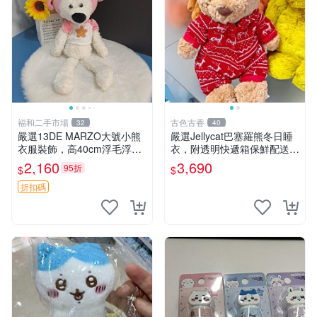
福和二手市場
古色古香
32
40
嚴選13DE MARZO大號小熊
嚴選Jellycat巴塞羅熊冬日睡
衣服裝飾，高40cm浮毛浮
衣，附透明快遞箱保鮮配送，
灰，詳觀後再拍。二手收藏請
童趣可愛可收藏 巴塞羅熊 睡
2,160
3,690
95折
$
$
珍惜。 13DE MARZO 二手
衣 透明袋
小熊 衣服裝飾
折扣碼