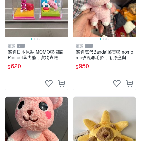
董藏
董藏
29
29
嚴選日本原裝 MOMO熊櫥窗
嚴選萬代Bandai郵電熊momo
Postpet暴力熊，實物直送新
mo玫瑰卷毛款，附原盒與吊
臺灣。MOMO熊 暴力熊 熊貓
牌，粉嫩可愛入手即柔軟～
620
950
$
$
櫥窗
玫瑰卷毛 郵電熊 正品