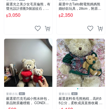
嚴選光之美少女毛芙倫熊，有
嚴選中古Taito郵電熊媽媽熊
聲光設計搭配5個波紋石，成
婚紗款玩具，28cm，附原
色完美如圖。爽快附電池，讓
盒，保存極佳實拍，婚紗細節
3,050
2,350
$
$
愛心不打折扣。 光之美少女
清晰可見，偶像收藏推薦 婚
毛芙倫熊 波紋石 有聲光
紗小花 玩具 模型
董爺古玩
董爺古玩
61
61
嚴選星巴克毛絨小熊水杯包，
嚴選老料長毛熊抱枕，高約5
新品附原廠標籤， CONDITI
5公分，柔軟成員直推收藏 長
ON 良好，詳情請參閱商品圖
毛熊 柔軟熊抱枕 55公分