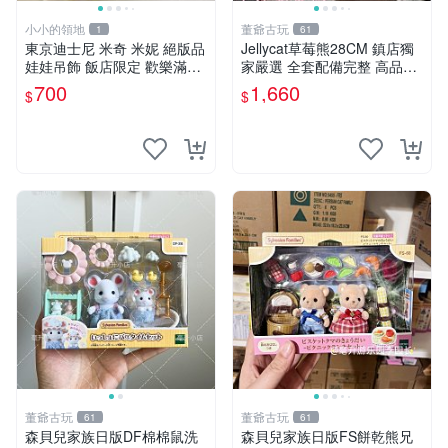
小小的領地
董爺古玩
1
61
東京迪士尼 米奇 米妮 絕版品
Jellycat草莓熊28CM 鎮店獨
娃娃吊飾 飯店限定 歡樂滿人
家嚴選 全套配備完整 高品質
間 復活節
收藏好物 紋章 玩具熊 定制熊
700
1,660
$
$
董爺古玩
董爺古玩
61
61
森貝兒家族日版DF棉棉鼠洗
森貝兒家族日版FS餅乾熊兄