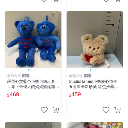
董爺古玩
董爺古玩
61
61
嚴選外貿藍色小熊毛絨玩具，
StudioHaneul小熊愛心掛件
世界上最偉大的媽媽聖誕節推
五角星全新珍藏 紅色推薦收
薦禮物 五角星 兒童玩具 母親
藏 玩具掛飾 掛件 新品
469
459
$
$
節