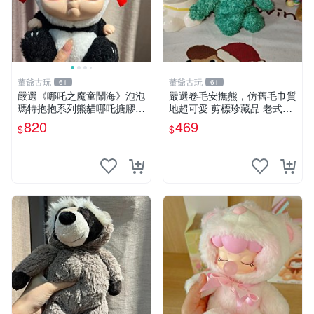
董爺古玩
董爺古玩
61
61
嚴選《哪吒之魔童鬧海》泡泡
嚴選卷毛安撫熊，仿舊毛巾質
瑪特抱抱系列熊貓哪吒搪膠臉
地超可愛 剪標珍藏品 老式毛
毛絨， STATE：如圖顯示 哪
巾質地 安撫熊 款式
820
469
$
$
吒 毛絨公仔 泡泡瑪特