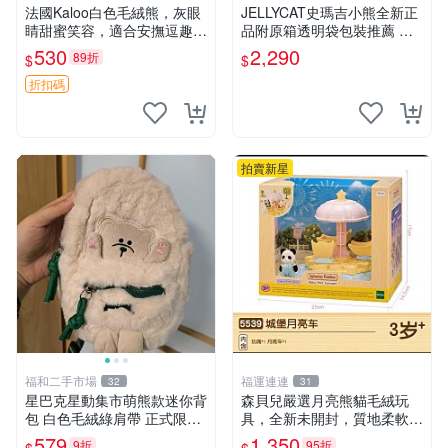
法國Kaloo白色毛絨熊，灰眼
JELLYCAT史瑪吉小熊全新正
睛甜蜜笑容，適合安撫逗趣可
品附原箱透明袋包裝推薦 透
愛，柔軟面料手感佳。14 白
明袋 包裝盒 史瑪吉小熊
530
2,290
89折
$
$
色安撫熊 毛絨玩具 寶寶逗樂
具
折扣碼
拍賣新星
福和二手市場
福運連連
32
31
星巴克星動集市萌熊款迷你背
森貝兒嚴選月亮熊貓毛絨玩
包 白色毛絨綠肩帶 正式限量
具，全新未開封，質地柔軟適
版 新品 上市未拆封 尺寸約20
合收藏 月亮熊貓 毛絨玩具 新
579
1,350
9折
95折