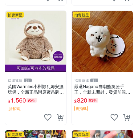
拍賣新星
拍賣新星
福運連連
福運連連
31
31
英國Warmies小樹懶瓦姆安撫
嚴選Nagano自嘲熊笑臉手
玩偶，全新正品附原廠吊牌與
玉，全新未開封，發貨前視頻
防塵袋，內藏薰衣草可加熱，
確認，海南 廣西 貴州 嚴選N
1,560
820
95折
93折
$
$
適合各個年齡層，冷暖兩用享
agano自嘲熊笑臉手玉，全新
受抱抱樂趣，不容錯過嚴選好
未開封，發貨前視頻確認，四
折扣碼
折扣碼
物 溫暖 冷感
川 重慶 內
拍賣新星
拍賣新星