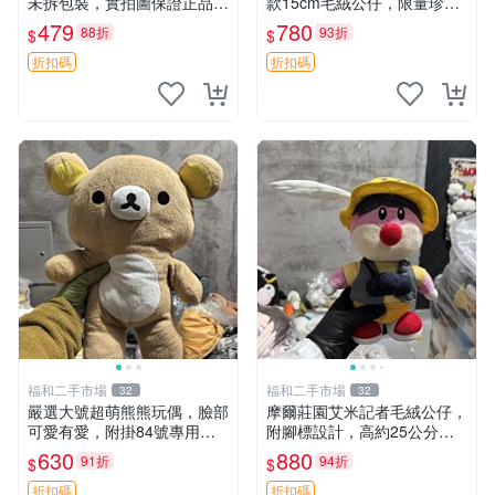
未拆包裝，實拍圖保證正品
款15cm毛絨公仔，限量珍藏
豆袋玩具 嚴選 M家 豆袋熊
版 毛絨玩具 新年禮品 藍卯卯
479
780
88折
93折
$
$
限量版 15cm
折扣碼
折扣碼
福和二手市場
福和二手市場
32
32
嚴選大號超萌熊熊玩偶，臉部
摩爾莊園艾米記者毛絨公仔，
可愛有愛，附掛84號專用
附腳標設計，高約25公分，
袋，適合收藏與送禮 寶寶熊
全新未拆封，限量珍藏。艾米
630
880
91折
94折
$
$
玩具 熊抱枕
記者 毛絨公仔 超萌玩偶
折扣碼
折扣碼