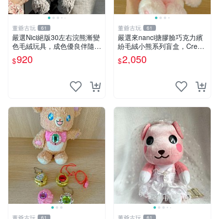
董爺古玩
董爺古玩
61
61
嚴選Nici絕版30左右浣熊漸變
嚴選來nanci搪膠臉巧克力繽
色毛絨玩具，成色優良伴隨原
紛毛絨小熊系列盲盒，Crea
廠牌標 浣熊 玩具 毛絨
my櫻花巧藝盲盒 隱藏款Crea
920
2,050
$
$
my櫻花巧藝 嬰熊盲盒娃娃 樂
趣盲盒
董爺古玩
董爺古玩
61
61