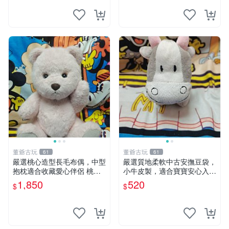
董爺古玩
董爺古玩
61
61
嚴選桃心造型長毛布偶，中型
嚴選質地柔軟中古安撫豆袋，
抱枕適合收藏愛心伴侶 桃心
小牛皮製，適合寶寶安心入
抱枕 布娃娃 猛咬布偶
眠。 安撫豆袋 小牛皮 寶寶安
1,850
520
$
$
撫