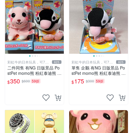
彩虹牛的日本玩具，可7取
彩虹牛的日本玩具，可7取
825
825
付
付
二件同售 有NG 日版景品 Po
單售 企鵝 有NG 日版景品 Po
stPet momo熊 粉紅泰迪熊 妹
stPet momo熊 粉紅泰迪熊 娃
妹 comomo 企鵝 娃娃 布偶
娃 布偶 手指頭 娃娃
350
175
$600
59折
$300
59折
$
$
手指頭 娃娃