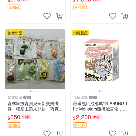
$
$
公分 超適合收藏 迷你背包 毛
款 儲倉直銷
絨玩具 背包配件
折扣碼
折扣碼
拍賣新星
拍賣新星
福運連連
福運連連
31
31
森林家族森貝兒全新寶寶掛
嚴選熊玩泡泡瑪特LABUBU T
件，熊貓主題未開封，巧克力
he Monsters隨機臉盲盒，萌
兔牛奶兔郁金香兔貓吉娃娃嚴
趣馬卡龍設計 芝麻豆豆 LAB
650
2,200
91折
95折
$
$
選，適合收藏 熊貓 森林 寶寶
UBU LABUBU THE MONST
ERS 橙色豆
折扣碼
折扣碼