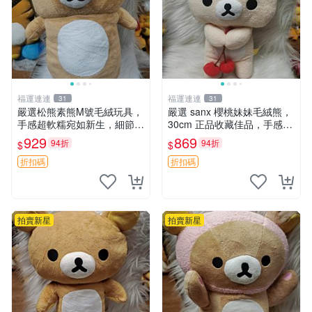
福運連連
福運連連
31
31
嚴選松熊素熊M號毛絨玩具，
嚴選 sanx 櫻桃妹妹毛絨熊，
手感超軟糯宛如新生，細節精
30cm 正品收藏佳品，手感極
緻完美無瑕，推薦送禮或珍
軟，適合贈送與收藏 櫻桃妹
929
869
94折
94折
$
$
藏，中古狀態保養得宜。 松
妹、sanx、毛絨熊
熊 素熊 毛絨doll
折扣碼
折扣碼
拍賣新星
拍賣新星