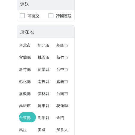
運送
可面交
跨國運送
所在地
台北市
新北市
基隆市
宜蘭縣
桃園市
新竹市
新竹縣
苗栗縣
台中市
彰化縣
南投縣
嘉義市
嘉義縣
雲林縣
台南市
高雄市
屏東縣
花蓮縣
台東縣
澎湖縣
金門
馬祖
美國
加拿大