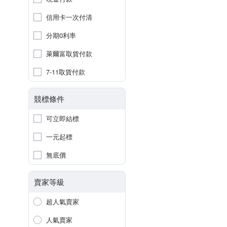
信用卡一次付清
分期0利率
萊爾富取貨付款
7-11取貨付款
競標條件
可立即結標
一元起標
無底價
賣家等級
超人氣賣家
人氣賣家