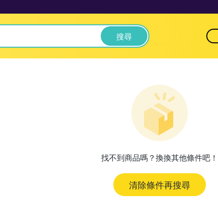
搜尋
找不到商品嗎？換換其他條件吧！
清除條件再搜尋