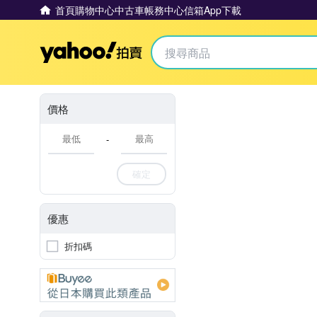
首頁
購物中心
中古車
帳務中心
信箱
App下載
Yahoo拍賣
價格
-
確定
優惠
折扣碼