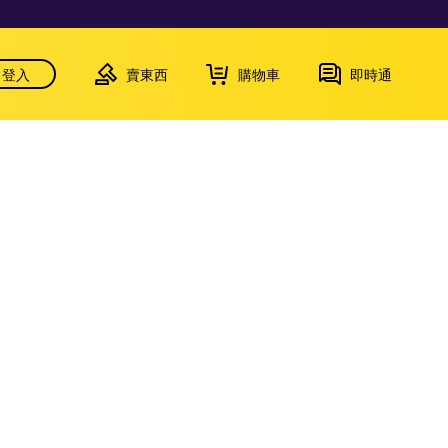
登入
賣東西
購物車
即時通