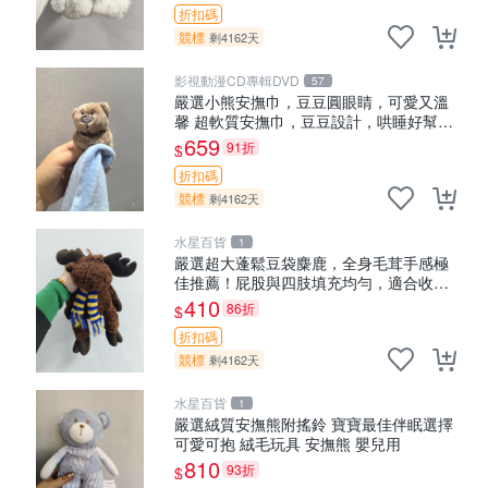
折扣碼
競標
剩4162天
影視動漫CD專輯DVD
57
嚴選小熊安撫巾，豆豆圓眼睛，可愛又溫
馨 超軟質安撫巾，豆豆設計，哄睡好幫手
約克豆豆眼安撫巾 數碼豆豆眼
659
91折
$
折扣碼
競標
剩4162天
水星百貨
1
嚴選超大蓬鬆豆袋麋鹿，全身毛茸手感極
佳推薦！屁股與四肢填充均勻，適合收藏
與孩童共賞。 麋鹿 豆袋 毛茸玩具
410
86折
$
折扣碼
競標
剩4162天
水星百貨
1
嚴選絨質安撫熊附搖鈴 寶寶最佳伴眠選擇
可愛可抱 絨毛玩具 安撫熊 嬰兒用
810
93折
$