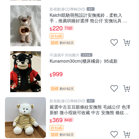
影視動漫CD專輯DVD
57
Kaichi凱馳萌熊設計安撫搖鈴，柔軟入
手，推薦哄睡好選擇 熊公仔 安撫玩具 喂
食環
220
73折
$
折扣碼
競標
剩4162天
不議價不另拍圖片
1114
Kunamom30cm(櫃床橘袋）95成新
999
$
競標
剩4162天
影視動漫CD專輯DVD
57
嚴選中古豆豆眼條紋安撫熊 毛絨公仔 色澤
新鮮 微小瑕疵可收藏 中古 安撫熊 條紋公
仔
369
84折
$
折扣碼
競標
剩4162天