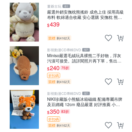
董爺古玩
61
嚴選外銷安撫枕熊搖鈴 成色上佳 採用高級
布料 軟綿適合收藏 安心選購 安撫枕 熊玩
具 搖鈴
439
$
競標
剩4162天
影視動漫CD專輯DVD
57
Miniso嚴選毛絨玩具裸熊二手好物，浮灰
污漬可接受。請詳閱照片再下單，售出不
退不換。全新品相收藏推薦。 裸熊 毛絨玩
240
75折
$
具 收藏
折扣碼
競標
剩4162天
影視動漫CD專輯DVD
57
NIKI珍藏版小熊貓冰箱磁鐵 配備專屬吊牌
及豆綁繩 12cm 廢品嚴選 好評推薦 小熊
貓冰箱貼 磁鐵掛件 冰箱飾品
350
83折
$
折扣碼
競標
剩4162天