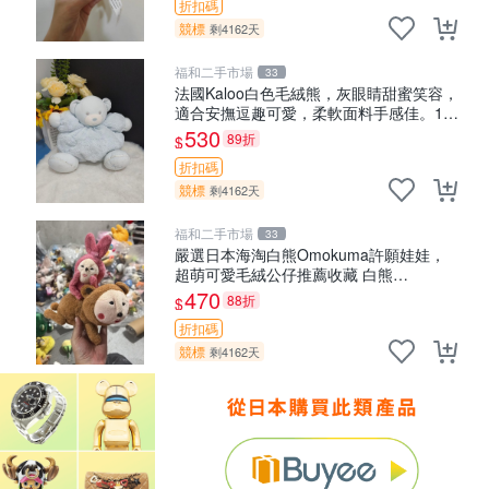
折扣碼
競標
剩4162天
福和二手市場
33
法國Kaloo白色毛絨熊，灰眼睛甜蜜笑容，
適合安撫逗趣可愛，柔軟面料手感佳。14
白色安撫熊 毛絨玩具 寶寶逗樂具
530
89折
$
折扣碼
競標
剩4162天
福和二手市場
33
嚴選日本海淘白熊Omokuma許願娃娃，
超萌可愛毛絨公仔推薦收藏 白熊
Omokuma 毛絨玩具 偽裝娃娃 玩具擺飾
470
88折
$
折扣碼
競標
剩4162天