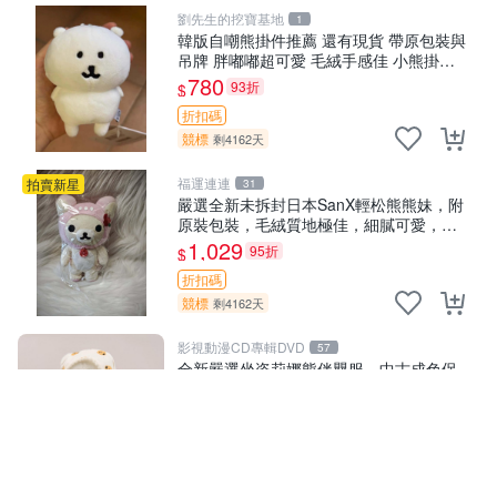
劉先生的挖寶基地
1
韓版自嘲熊掛件推薦 還有現貨 帶原包裝與
吊牌 胖嘟嘟超可愛 毛絨手感佳 小熊掛件
自嘲抱枕 小熊抱枕
780
93折
$
折扣碼
競標
剩4162天
福運連連
拍賣新星
31
嚴選全新未拆封日本SanX輕松熊熊妹，附
原裝包裝，毛絨質地極佳，細膩可愛，推
薦收藏兼送禮，適合女性好友或家人，限
1,029
95折
$
量釋出。鬆熊、熊玩偶、收藏品
折扣碼
競標
剩4162天
影視動漫CD專輯DVD
57
全新嚴選坐姿莉娜熊伴嬰服，中古成色保
養佳適宜收藏。無盒子但品質完好，快速
出貨。建議入手！ 中古 玩偶 滬漫
1,750
95折
$
折扣碼
競標
剩4162天