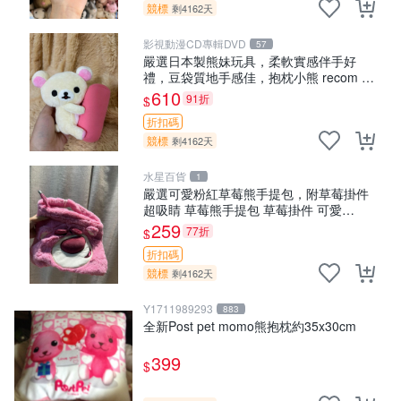
競標
剩4162天
影視動漫CD專輯DVD
57
嚴選日本製熊妹玩具，柔軟實感伴手好
禮，豆袋質地手感佳，抱枕小熊 recom 推
薦 白色豆袋 玩具
610
91折
$
折扣碼
競標
剩4162天
水星百貨
1
嚴選可愛粉紅草莓熊手提包，附草莓掛件
超吸睛 草莓熊手提包 草莓掛件 可愛
portunese
259
77折
$
折扣碼
競標
剩4162天
Y1711989293
883
全新Post pet momo熊抱枕約35x30cm
399
$