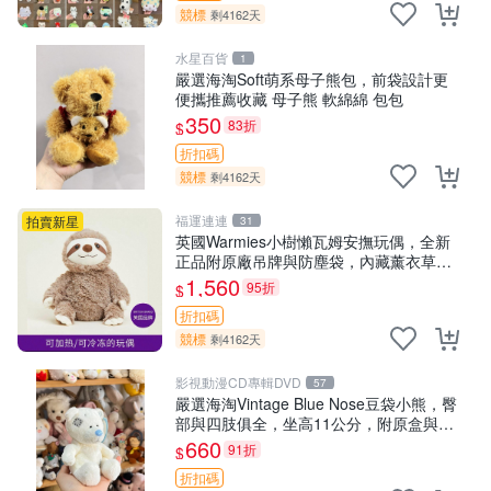
競標
剩4162天
水星百貨
1
嚴選海淘Soft萌系母子熊包，前袋設計更
便攜推薦收藏 母子熊 軟綿綿 包包
350
83折
$
折扣碼
競標
剩4162天
福運連連
拍賣新星
31
英國Warmies小樹懶瓦姆安撫玩偶，全新
正品附原廠吊牌與防塵袋，內藏薰衣草可
加熱，適合各個年齡層，冷暖兩用享受抱
1,560
95折
$
抱樂趣，不容錯過嚴選好物 溫暖 冷感
折扣碼
競標
剩4162天
影視動漫CD專輯DVD
57
嚴選海淘Vintage Blue Nose豆袋小熊，臀
部與四肢俱全，坐高11公分，附原盒與吊
牌收藏。藍鼻子小熊，值得擁有 玩具 憶熊
660
91折
$
折扣碼