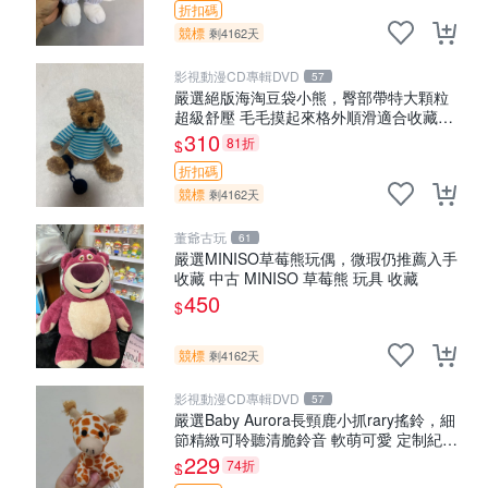
折扣碼
競標
剩4162天
影視動漫CD專輯DVD
57
嚴選絕版海淘豆袋小熊，臀部帶特大顆粒
超級舒壓 毛毛摸起來格外順滑適合收藏
100%棉質 豆袋枕 豆袋、抱枕、小熊
310
81折
$
折扣碼
競標
剩4162天
董爺古玩
61
嚴選MINISO草莓熊玩偶，微瑕仍推薦入手
收藏 中古 MINISO 草莓熊 玩具 收藏
450
$
競標
剩4162天
影視動漫CD專輯DVD
57
嚴選Baby Aurora長頸鹿小抓rary搖鈴，細
節精緻可聆聽清脆鈴音 軟萌可愛 定制紀念
金屬搖鈴 新手媽咪推薦 長頸鹿 抓rary 搖
229
74折
$
鈴