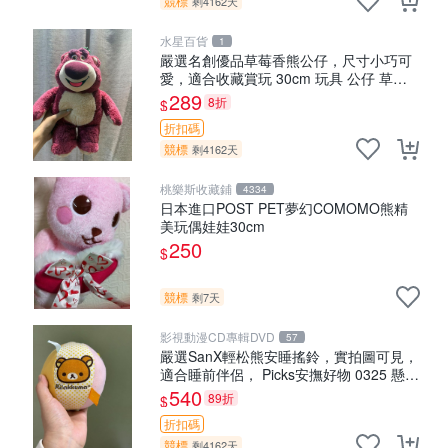
競標
剩4162天
水星百貨
1
嚴選名創優品草莓香熊公仔，尺寸小巧可
愛，適合收藏賞玩 30cm 玩具 公仔 草莓
熊
289
8折
$
折扣碼
競標
剩4162天
桃樂斯收藏鋪
4334
日本進口POST PET夢幻COMOMO熊精
美玩偶娃娃30cm
250
$
競標
剩7天
影視動漫CD專輯DVD
57
嚴選SanX輕松熊安睡搖鈴，實拍圖可見，
適合睡前伴侶， Picks安撫好物 0325 懸吊
電腦
540
89折
$
折扣碼
競標
剩4162天