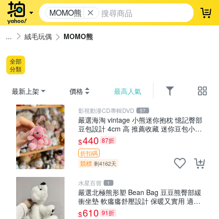
MOMO熊
登
絨毛玩偶
MOMO熊
全部
分類
最新上架
價格
最高人氣
影視動漫CD專輯DVD
57
嚴選海淘 vintage 小熊迷你抱枕 憶記臀部
豆包設計 4cm 高 推薦收藏 迷你豆包小
熊、高臀部、豆袋抱枕
440
87折
$
折扣碼
競標
剩4162天
水星百貨
1
嚴選北極熊形塑 Bean Bag 豆豆熊臀部緩
衝坐墊 軟癟癟舒壓設計 保暖又實用 適合
久坐放松 推薦居家使用 RUSS系列 豆豆熊
610
91折
$
屁屁坐墊 3D顆粒結構