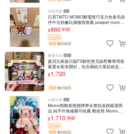
水星百貨
1
日系TAITO MOMO郵電熊巧克力色卷毛掛
件中古粉嫩玩偶微瑕推薦 postpet momo
郵電熊 中古玩偶
660
91折
$
折扣碼
競標
剩4162天
董爺古玩
61
森貝兒家族日版FS餅乾熊兄妹野餐專用裝
嚴選全新未開封，包含兩組大童款紙盒
裝，適合收藏與分享。 餅乾熊兄妹、野
1,720
$
餐、收藏
競標
剩4162天
水星百貨
1
Momo熊郵差熊標牌齊全實拍直銷嚴選商
品 純手作無修圖可收藏 郵差熊 Momo熊
標牌 商品
1,710
95折
$
折扣碼
競標
剩4162天