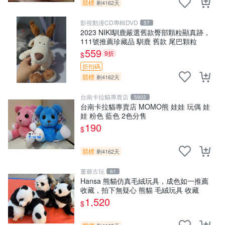
競標
剩4162天
影視動漫CD專輯DVD
57
2023 NIKI馴鹿嚴選舊款臀部顆粒顯真跡，
111號推薦珍藏品 馴鹿 舊款 尾巴顆粒
559
9折
$
折扣碼
競標
剩4162天
台南卡拉貓專賣店
5902
台南卡拉貓專賣店 MOMO熊 娃娃 玩偶 娃
娃 粉色 藍色 2色分售
190
$
競標
剩4162天
董爺古玩
61
Hansa 熊貓仿真毛絨玩具，成色如一推薦
收藏，拍下無疑心 熊貓 毛絨玩具 收藏
1,520
$