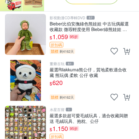
影視動漫CD專輯DVD
57
Bieber比伯安撫綠色熊娃娃 中古玩偶嚴選
收藏款 微瑕輕度使用 Bieber綠熊娃娃 中
古玩偶 微瑕
1,059
95折
$
折扣碼
競標
剩4162天
董爺古玩
61
嚴選Rilakkuma熊公仔，質地柔軟適合收
藏 熊玩偶 柔軟 公仔 收藏
620
$
競標
剩4162天
水星百貨
1
嚴選多款超可愛毛絨玩具，適合收藏與贈
送 毛絨玩具、抱枕、公仔
1,150
95折
$
折扣碼