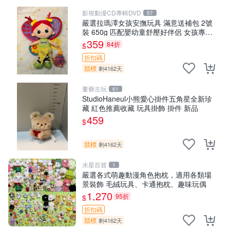
影視動漫CD專輯DVD
57
嚴選拉瑪澤女孩安撫玩具 滿意送補包 2號
裝 650g 匹配嬰幼童舒壓好伴侶 女孩專用
安心選擇 安撫玩偶 衝包 玩具
359
84折
$
折扣碼
競標
剩4162天
董爺古玩
61
StudioHaneul小熊愛心掛件五角星全新珍
藏 紅色推薦收藏 玩具掛飾 掛件 新品
459
$
競標
剩4162天
水星百貨
1
嚴選各式萌趣動漫角色抱枕，適用各類場
景裝飾 毛絨玩具、卡通抱枕、趣味玩偶
1,270
95折
$
折扣碼
競標
剩4162天