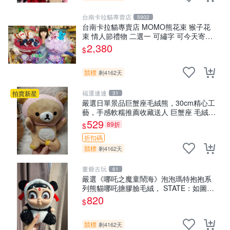
台南卡拉貓專賣店
5902
台南卡拉貓專賣店 MOMO熊花束 猴子花
束 情人節禮物 二選一 可繡字 可今天寄明
天到
2,380
$
競標
剩4162天
福運連連
拍賣新星
31
嚴選日單景品巨蟹座毛絨熊，30cm精心工
藝，手感軟糯推薦收藏送人 巨蟹座 毛絨玩
具 精緻做工
529
89折
$
折扣碼
競標
剩4162天
董爺古玩
61
嚴選《哪吒之魔童鬧海》泡泡瑪特抱抱系
列熊貓哪吒搪膠臉毛絨， STATE：如圖顯
示 哪吒 毛絨公仔 泡泡瑪特
820
$
競標
剩4162天