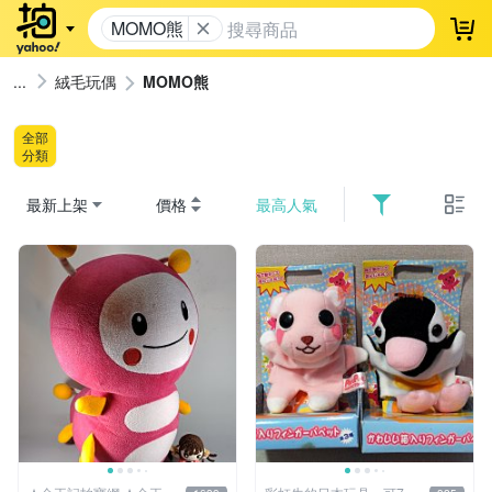
MOMO熊
登
絨毛玩偶
MOMO熊
全部
分類
最新上架
價格
最高人氣