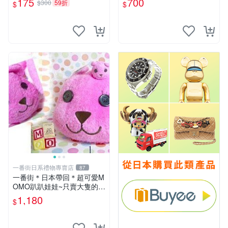
175
700
$300
59折
$
$
一番街日系禮物專賣店
87
一番街＊日本帶回＊超可愛M
OMO趴趴娃娃~只賣大隻的1
號~單隻價～生日禮物
1,180
$