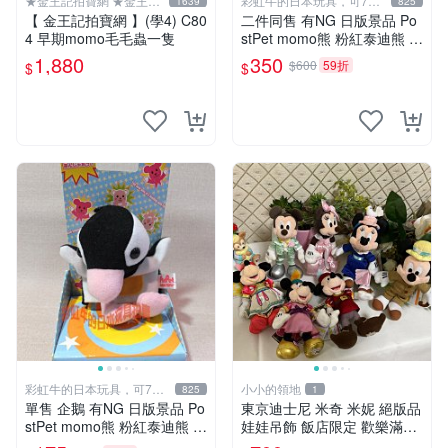
★金王記拍寶網 ★金王記
彩虹牛的日本玩具，可7取
1639
825
拍寶趣
付
【 金王記拍寶網 】(學4) C80
二件同售 有NG 日版景品 Po
4 早期momo毛毛蟲一隻
stPet momo熊 粉紅泰迪熊 妹
妹 comomo 企鵝 娃娃 布偶
1,880
350
$600
59折
$
$
手指頭 娃娃
彩虹牛的日本玩具，可7取
小小的領地
825
1
付
單售 企鵝 有NG 日版景品 Po
東京迪士尼 米奇 米妮 絕版品
stPet momo熊 粉紅泰迪熊 娃
娃娃吊飾 飯店限定 歡樂滿人
娃 布偶 手指頭 娃娃
間 復活節