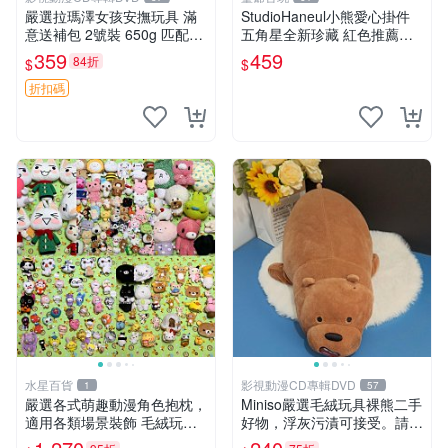
嚴選拉瑪澤女孩安撫玩具 滿
StudioHaneul小熊愛心掛件
意送補包 2號裝 650g 匹配嬰
五角星全新珍藏 紅色推薦收
幼童舒壓好伴侶 女孩專用 安
藏 玩具掛飾 掛件 新品
359
459
84折
$
$
心選擇 安撫玩偶 衝包 玩具
折扣碼
水星百貨
影視動漫CD專輯DVD
1
57
嚴選各式萌趣動漫角色抱枕，
Miniso嚴選毛絨玩具裸熊二手
適用各類場景裝飾 毛絨玩
好物，浮灰污漬可接受。請詳
具、卡通抱枕、趣味玩偶
閱照片再下單，售出不退不