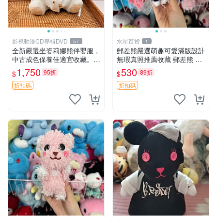
影視動漫CD專輯DVD
水星百貨
57
1
全新嚴選坐姿莉娜熊伴嬰服，
郵差熊嚴選萌趣可愛滿版設計
中古成色保養佳適宜收藏。無
無瑕真照推薦收藏 郵差熊 熊
盒子但品質完好，快速出貨。
抱枕 紅薯啵啵間
1,750
530
95折
89折
$
$
建議入手！ 中古 玩偶 滬漫
折扣碼
折扣碼