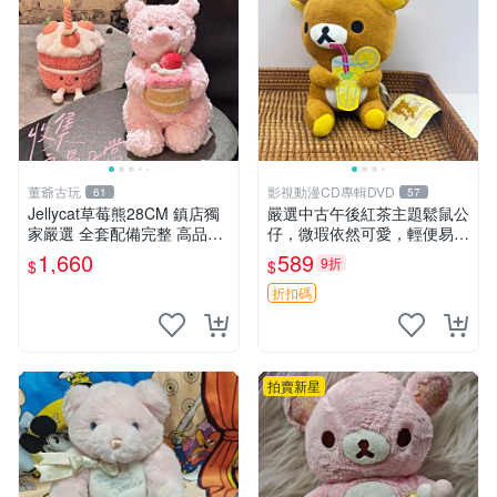
董爺古玩
影視動漫CD專輯DVD
61
57
Jellycat草莓熊28CM 鎮店獨
嚴選中古午後紅茶主題鬆鼠公
家嚴選 全套配備完整 高品質
仔，微瑕依然可愛，輕便易運
收藏好物 紋章 玩具熊 定制熊
送 二手收藏推薦 工廠直營 快
1,660
589
9折
$
$
遞到府 中古 玩偶 公仔
折扣碼
拍賣新星