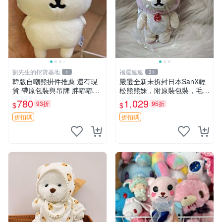
劉先生的挖寶基地
福運連連
1
31
韓版自嘲熊掛件推薦 還有現
嚴選全新未拆封日本SanX輕
貨 帶原包裝與吊牌 胖嘟嘟超
松熊熊妹，附原裝包裝，毛絨
可愛 毛絨手感佳 小熊掛件 自
質地極佳，細膩可愛，推薦收
780
1,029
93折
95折
$
$
嘲抱枕 小熊抱枕
藏兼送禮，適合女性好友或家
人，限量釋出。鬆熊、熊玩
折扣碼
折扣碼
偶、收藏品