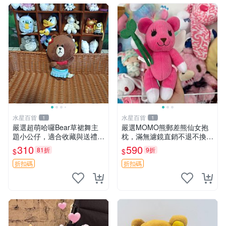
水星百貨
水星百貨
1
1
嚴選超萌哈囉Bear草裙舞主
嚴選MOMO熊郵差熊仙女抱
題小公仔，適合收藏與送禮 1
枕，滿無濾鏡直銷不退不換
00 克 哈囉Bear 草裙舞
經典造型可愛必備 紅薯啵啵
310
590
81折
9折
$
$
間抱枕 抱枕 時尚
折扣碼
折扣碼