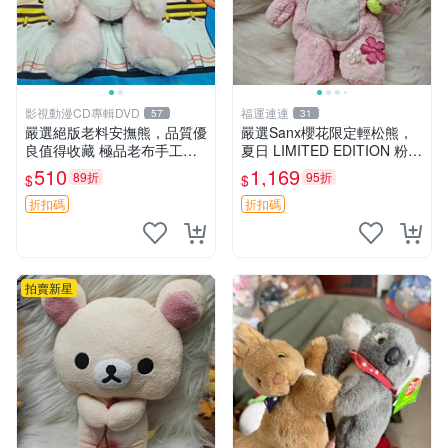
影視動漫CD專輯DVD
福運連連
57
31
嚴選絕版老料安撫熊，品質優
嚴選Sanx櫻花限定輕松熊，
良值得收藏 極品老布手工安
夏日 LIMITED EDITION 粉色
撫搖鈴玩具，適合哄睡寶貝
毛絨熊，背有拉鏈設計，肚內
510
1,169
89折
95折
$
$
超柔老料搖鈴熊，專為孩子設
填充豆袋，精致工藝呈現，狀
計的安心伴護 推薦絕版老布
態如新，適合收藏與送人 櫻
折扣碼
折扣碼
製工藝搖鈴熊，可當作童
花、
拍賣新星