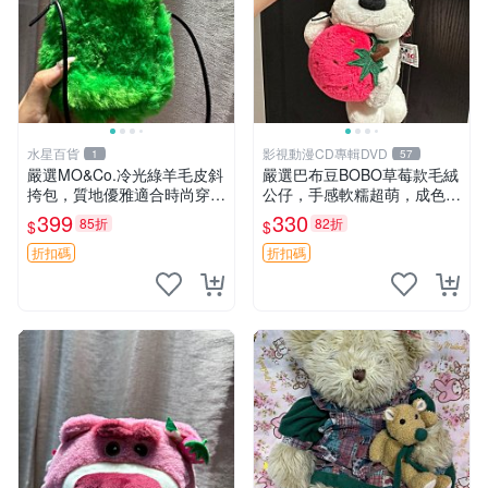
水星百貨
影視動漫CD專輯DVD
1
57
嚴選MO&Co.冷光綠羊毛皮斜
嚴選巴布豆BOBO草莓款毛絨
挎包，質地優雅適合時尚穿搭
公仔，手感軟糯超萌，成色優
冷光綠 皮包 斜挎包
良適合作為收藏品或包包配
399
330
85折
82折
$
$
飾。可視頻確認詳情。 巴布
豆 BOBO 草莓 毛絨公仔 收藏
折扣碼
折扣碼
包配飾