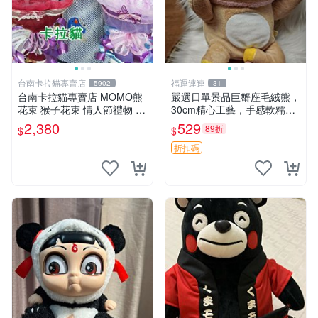
台南卡拉貓專賣店
福運連連
5902
31
台南卡拉貓專賣店 MOMO熊
嚴選日單景品巨蟹座毛絨熊，
花束 猴子花束 情人節禮物 二
30cm精心工藝，手感軟糯推
選一 可繡字 可今天寄明天到
薦收藏送人 巨蟹座 毛絨玩具
2,380
529
89折
$
$
精緻做工
折扣碼