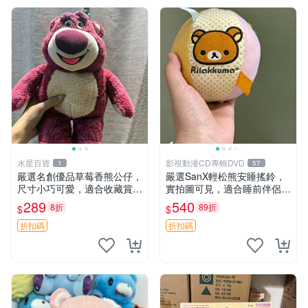
水星百貨
影視動漫CD專輯DVD
1
57
嚴選名創優品草莓香熊公仔，
嚴選SanX輕松熊安睡搖鈴，
尺寸小巧可愛，適合收藏賞玩
實拍圖可見，適合睡前伴侶，
30cm 玩具 公仔 草莓熊
Picks安撫好物 0325 懸吊 電
289
540
8折
89折
$
$
腦
折扣碼
折扣碼