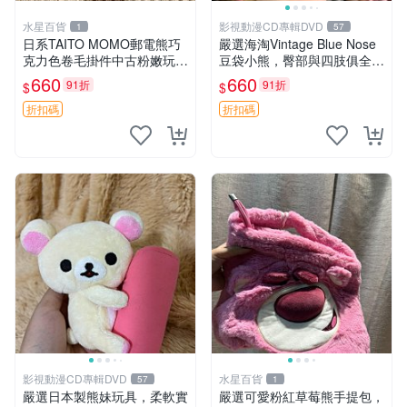
水星百貨
影視動漫CD專輯DVD
1
57
日系TAITO MOMO郵電熊巧
嚴選海淘Vintage Blue Nose
克力色卷毛掛件中古粉嫩玩偶
豆袋小熊，臀部與四肢俱全，
微瑕推薦 postpet momo 郵
坐高11公分，附原盒與吊牌
660
660
91折
91折
$
$
電熊 中古玩偶
收藏。藍鼻子小熊，值得擁有
玩具 憶熊
折扣碼
折扣碼
影視動漫CD專輯DVD
水星百貨
57
1
嚴選日本製熊妹玩具，柔軟實
嚴選可愛粉紅草莓熊手提包，