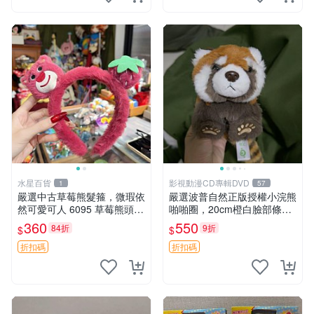
水星百貨
影視動漫CD專輯DVD
1
57
嚴選中古草莓熊髮箍，微瑕依
嚴選波普自然正版授權小浣熊
然可愛可人 6095 草莓熊頭飾
啪啪圈，20cm橙白臉部條紋
中古髮圈 熊寶 寶寶 娃娃熊髮
清晰，毛絨超萌贈品推薦。
360
550
84折
9折
$
$
箍 中古收藏 玩具髮夾
小浣熊 波普 圈環
折扣碼
折扣碼