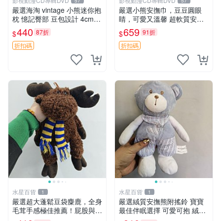
影視動漫CD專輯DVD
影視動漫CD專輯DVD
57
57
嚴選海淘 vintage 小熊迷你抱
嚴選小熊安撫巾，豆豆圓眼
枕 憶記臀部 豆包設計 4cm
睛，可愛又溫馨 超軟質安撫
高 推薦收藏 迷你豆包小熊、
巾，豆豆設計，哄睡好幫手
440
659
87折
91折
$
$
高臀部、豆袋抱枕
約克豆豆眼安撫巾 數碼豆豆
眼
折扣碼
折扣碼
水星百貨
水星百貨
1
1
嚴選超大蓬鬆豆袋麋鹿，全身
嚴選絨質安撫熊附搖鈴 寶寶
毛茸手感極佳推薦！屁股與四
最佳伴眠選擇 可愛可抱 絨毛
肢填充均勻，適合收藏與孩童
玩具 安撫熊 嬰兒用