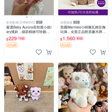
影視動漫CD專輯DVD
福運連連
57
31
嚴選Baby Aurora長頸鹿小抓r
英國Warmies小樹懶瓦姆安撫
ary搖鈴，細節精緻可聆聽清
玩偶，全新正品附原廠吊牌與
脆鈴音 軟萌可愛 定制紀念 金
防塵袋，內藏薰衣草可加熱，
229
1,560
74折
95折
$
$
屬搖鈴 新手媽咪推薦 長頸鹿
適合各個年齡層，冷暖兩用享
抓rary 搖鈴
受抱抱樂趣，不容錯過嚴選好
折扣碼
折扣碼
物 溫暖 冷感