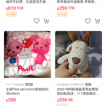
感伴手好禮，豆袋質地手感
附草莓掛件超吸睛 草莓熊手
佳，抱枕小熊 recom 推薦 白
提包 草莓掛件 可愛portunes
610
259
91折
77折
$
$
色豆袋 玩具
e
折扣碼
折扣碼
Y1711989293
影視動漫CD專輯DVD
883
57
全新Post pet momo熊抱枕約
2023 NIKI馴鹿嚴選舊款臀部
35x30cm
顆粒顯真跡，111號推薦珍藏
品 馴鹿 舊款 尾巴顆粒
399
559
9折
$
$
折扣碼