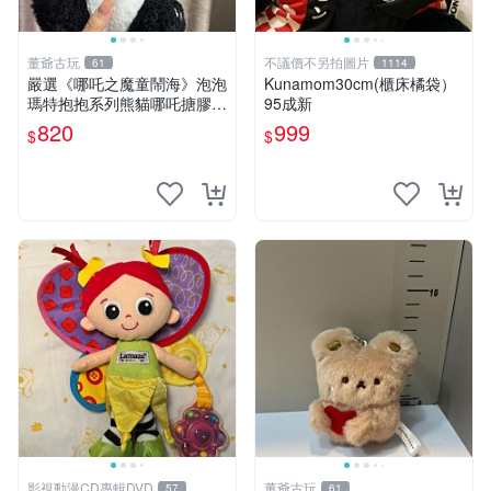
董爺古玩
不議價不另拍圖片
61
1114
嚴選《哪吒之魔童鬧海》泡泡
Kunamom30cm(櫃床橘袋）
瑪特抱抱系列熊貓哪吒搪膠臉
95成新
毛絨， STATE：如圖顯示 哪
820
999
$
$
吒 毛絨公仔 泡泡瑪特
影視動漫CD專輯DVD
董爺古玩
57
61