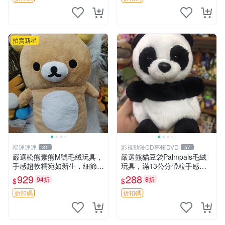
拍賣新星
福運連連
影視動漫CD專輯DVD
31
57
嚴選松熊素熊M號毛絨玩具，
嚴選熊貓豆袋Palmpals毛絨
手感超軟糯宛如新生，細節精
玩具，滿13公分帶粒手感極
緻完美無瑕，推薦送禮或珍
佳，電影主題周邊推薦 熊貓
929
288
94折
8折
$
$
藏，中古狀態保養得宜。 松
Palmpals 毛絨玩具 豆袋 劇場
熊 素熊 毛絨doll
版周邊
折扣碼
折扣碼