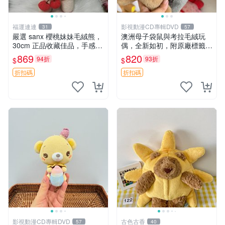
福運連連
影視動漫CD專輯DVD
31
57
嚴選 sanx 櫻桃妹妹毛絨熊，
澳洲母子袋鼠與考拉毛絨玩
30cm 正品收藏佳品，手感極
偶，全新如初，附原廠標籤，
軟，適合贈送與收藏 櫻桃妹
手感極軟，適合贈送親朋好
869
820
94折
93折
$
$
妹、sanx、毛絨熊
友。袋鼠與考拉正版，精緻尺
寸，適合作為收藏或家飾擺
折扣碼
折扣碼
設，增添暖意。 母子、袋
鼠、
影視動漫CD專輯DVD
古色古香
57
40