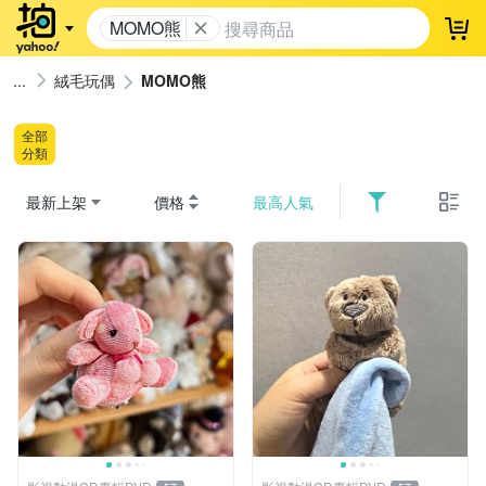
MOMO熊
登
絨毛玩偶
MOMO熊
全部
分類
最新上架
價格
最高人氣