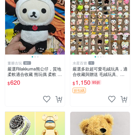
董爺古玩
水星百貨
61
1
嚴選Rilakkuma熊公仔，質地
嚴選多款超可愛毛絨玩具，適
柔軟適合收藏 熊玩偶 柔軟 公
合收藏與贈送 毛絨玩具、抱
仔 收藏
枕、公仔
620
1,150
95折
$
$
折扣碼