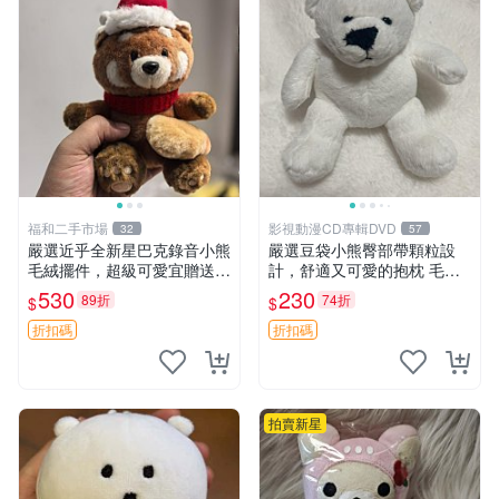
福和二手市場
影視動漫CD專輯DVD
32
57
嚴選近乎全新星巴克錄音小熊
嚴選豆袋小熊臀部帶顆粒設
毛絨擺件，超級可愛宜贈送掛
計，舒適又可愛的抱枕 毛絨
飾 錄音小熊 毛絨擺件 贈品
抱枕、臀部按摩、坐墊
530
230
89折
74折
$
$
折扣碼
折扣碼
拍賣新星