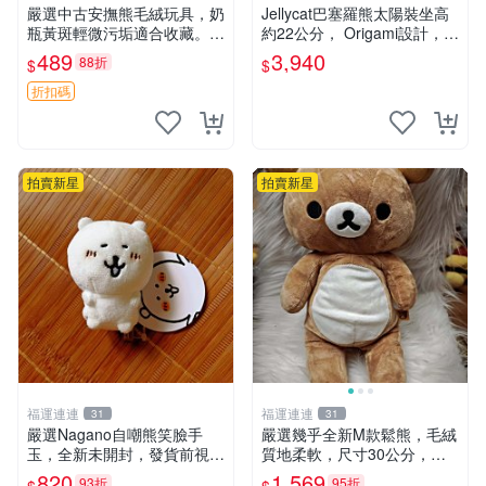
嚴選中古安撫熊毛絨玩具，奶
Jellycat巴塞羅熊太陽裝坐高
瓶黃斑輕微污垢適合收藏。默
約22公分， Origami設計，來
認兩日發貨，全國快遞隨機派
自越南。嚴選 Recommendat
489
3,940
88折
$
$
送。 成色如圖可放心購買，
ion！巴塞羅、 Origami熊、J
輕微瑕疵和臟污不影響使用。
elly
折扣碼
安撫熊 中古玩偶 毛
拍賣新星
拍賣新星
福運連連
福運連連
31
31
嚴選Nagano自嘲熊笑臉手
嚴選幾乎全新M款鬆熊，毛絨
玉，全新未開封，發貨前視頻
質地柔軟，尺寸30公分，做
確認，海南 廣西 貴州 嚴選N
工精緻可愛，適合收藏或贈送
820
1,569
93折
95折