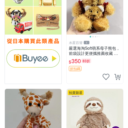
水星百貨
1
嚴選海淘Soft萌系母子熊包，
前袋設計更便攜推薦收藏 母
子熊 軟綿綿 包包
350
83折
$
折扣碼
拍賣新星