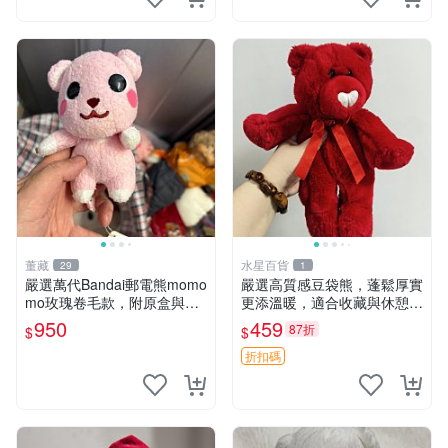
董藏
水星百貨
29
1
嚴選萬代Bandai郵電熊momo
嚴選高質感豆袋熊，蓬鬆厚實
mo玫瑰卷毛款，附原盒與吊
更添溫暖，適合收藏與休憩。
牌，粉嫩可愛入手即柔軟～
前胸填充飽滿，背部亦具優雅
950
459
87折
$
$
玫瑰卷毛 郵電熊 正品
設計。 豆袋熊 保暖 溫柔 蓬
松
折扣碼