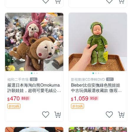
福和二手市場
影視動漫CD專輯DVD
32
57
嚴選日本海淘白熊Omokuma
Bieber比伯安撫綠色熊娃娃
許願娃娃，超萌可愛毛絨公仔
中古玩偶嚴選收藏款 微瑕輕
推薦收藏 白熊 Omokuma 毛
度使用 Bieber綠熊娃娃 中古
470
1,059
88折
95折
$
$
絨玩具 偽裝娃娃 玩具擺飾
玩偶 微瑕
折扣碼
折扣碼