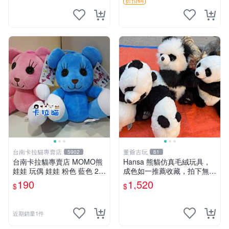
台南卡拉貓專賣店
董爺古玩
5902
61
台南卡拉貓專賣店 MOMO熊
Hansa 熊貓仿真毛絨玩具，
娃娃 玩偶 娃娃 粉色 藍色 2色
成色如一推薦收藏，拍下無疑
分售
心 熊貓 毛絨玩具 收藏
190
1,520
$
$
近期銷量1件