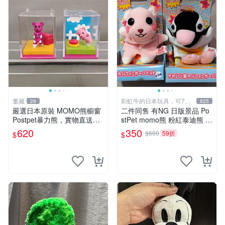
董藏
彩虹牛的日本玩具，可7取
29
825
付
嚴選日本原裝 MOMO熊櫥窗
二件同售 有NG 日版景品 Po
Postpet暴力熊，實物直送新
stPet momo熊 粉紅泰迪熊 妹
臺灣。MOMO熊 暴力熊 熊貓
妹 comomo 企鵝 娃娃 布偶
620
350
$600
59折
$
$
櫥窗
手指頭 娃娃