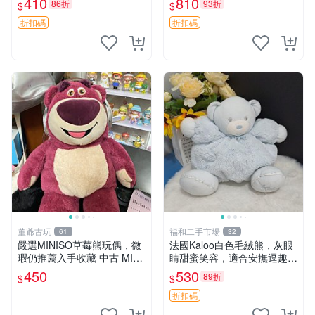
410
810
86折
93折
$
$
共賞。 麋鹿 豆袋 毛茸玩具
折扣碼
折扣碼
董爺古玩
福和二手市場
61
32
嚴選MINISO草莓熊玩偶，微
法國Kaloo白色毛絨熊，灰眼
瑕仍推薦入手收藏 中古 MINI
睛甜蜜笑容，適合安撫逗趣可
SO 草莓熊 玩具 收藏
愛，柔軟面料手感佳。14 白
450
530
89折
$
$
色安撫熊 毛絨玩具 寶寶逗樂
具
折扣碼