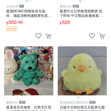
水星百貨
董爺古玩
1
61
嚴選MOMO熊郵差長毛抱
嚴選中古日單郵電熊郵票 拍
枕，滿版清晰無濾鏡實拍直
下即拍 中古郵品收藏推薦 郵
銷。每周新品到貨，不容錯
票 郵電熊 日本
550
520
9折
$
$
過！ 郵差熊 長毛 抱枕
折扣碼
董爺古玩
影視動漫CD專輯DVD
61
57
嚴選卷毛安撫熊，仿舊毛巾質
日版中古輕松熊豆豆眼鼻孔雞