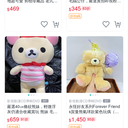
地超可愛 剪標珍藏品 老式毛
毛絨公仔，嚴選實拍即視粉絲
巾質地 安撫熊 款式
必買 公仔紙箱氣泡膜精心包
469
345
83折
$
$
裝快速發貨 輕松熊 公仔 雞毛
絨
折扣碼
影視動漫CD專輯DVD
影視動漫CD專輯DVD
57
57
嚴選40㎝條紋熊妹，輕微浮
永恆好友系列Forever Friend
灰仍適合收藏賞玩 熊妹 毛絨
s賀曼熊氣球款紫色玩偶（鼻
玩具 浮雕熊
子稍有磨損） 中古玩具 氣球
659
1,450
91折
95折
$
$
熊 玩偶
折扣碼
折扣碼