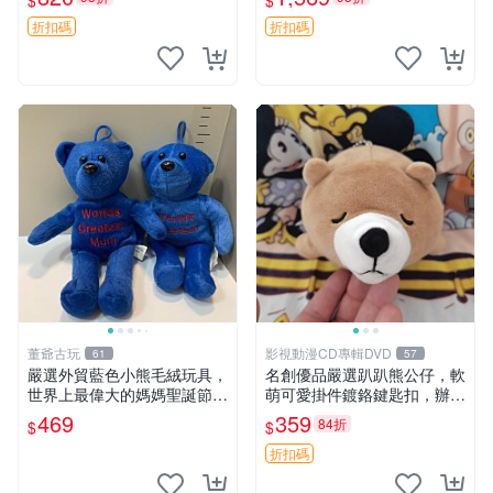
$
$
agano自嘲熊笑臉手玉，全新
親友。中古使用痕跡，手感依
未開封，發貨前視頻確認，四
然優良。 鬆熊 嬰熊 毛玩偶
折扣碼
折扣碼
川 重慶 內
董爺古玩
影視動漫CD專輯DVD
61
57
嚴選外貿藍色小熊毛絨玩具，
名創優品嚴選趴趴熊公仔，軟
世界上最偉大的媽媽聖誕節推
萌可愛掛件鍍鉻鍵匙扣，辦公
薦禮物 五角星 兒童玩具 母親
放松好選擇 趴趴熊 鍍鉻鍵匙
469
359
84折
$
$
節
扣 萬用掛件
折扣碼