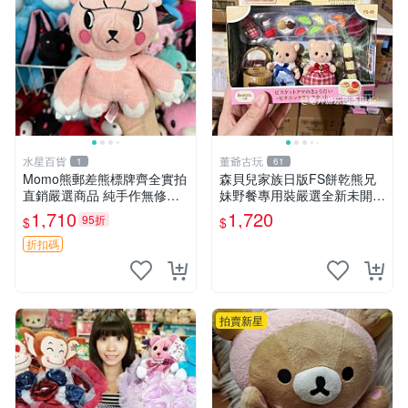
水星百貨
董爺古玩
1
61
Momo熊郵差熊標牌齊全實拍
森貝兒家族日版FS餅乾熊兄
直銷嚴選商品 純手作無修圖
妹野餐專用裝嚴選全新未開
可收藏 郵差熊 Momo熊 標牌
封，包含兩組大童款紙盒裝，
1,710
1,720
95折
$
$
商品
適合收藏與分享。 餅乾熊兄
妹、野餐、收藏
折扣碼
拍賣新星