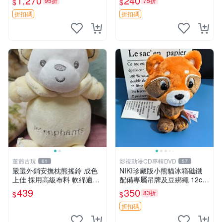
1,270
240
95折
75折
$
$
換。全新品相收藏推薦。 裸
熊 毛絨玩具 收藏
折扣碼
折扣碼
董爺古玩
影視動漫CD專輯DVD
61
57
嚴選外銷安撫枕熊搖鈴 成色
NIKI珍藏版小熊貓冰箱磁鐵
上佳 採用高級布料 軟綿適合
配備專屬吊牌及豆綁繩 12cm
收藏 安心選購 安撫枕 熊玩具
廢品嚴選 好評推薦 小熊貓冰
439
350
83折
$
$
搖鈴
箱貼 磁鐵掛件 冰箱飾品
折扣碼