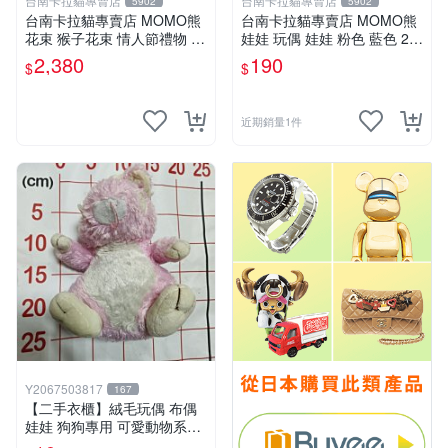
台南卡拉貓專賣店
台南卡拉貓專賣店
5902
5902
台南卡拉貓專賣店 MOMO熊
台南卡拉貓專賣店 MOMO熊
花束 猴子花束 情人節禮物 二
娃娃 玩偶 娃娃 粉色 藍色 2色
選一 可繡字 可今天寄明天到
分售
2,380
190
$
$
近期銷量1件
Y2067503817
167
【二手衣櫃】絨毛玩偶 布偶
娃娃 狗狗專用 可愛動物系列
耐咬耐磨玩具 玩偶 粉紅熊寵