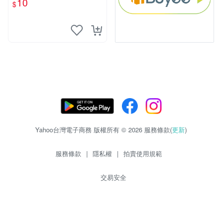
10
$
物玩具 1120929
Yahoo台灣電子商務 版權所有 © 2026 服務條款(
更新
)
服務條款
|
隱私權
|
拍賣使用規範
交易安全