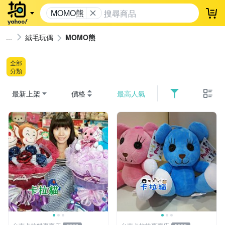
MOMO熊
登
絨毛玩偶
MOMO熊
全部
分類
最新上架
價格
最高人氣