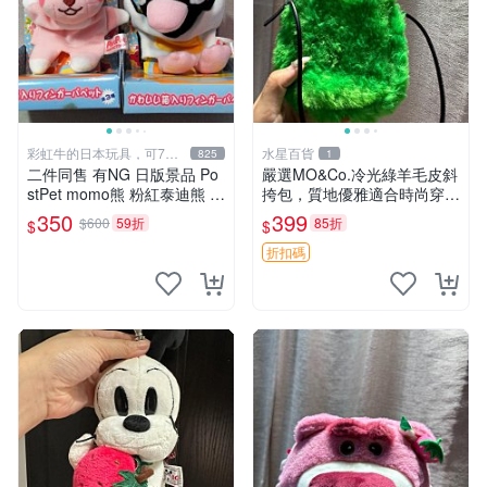
彩虹牛的日本玩具，可7取
水星百貨
825
1
付
二件同售 有NG 日版景品 Po
嚴選MO&Co.冷光綠羊毛皮斜
stPet momo熊 粉紅泰迪熊 妹
挎包，質地優雅適合時尚穿搭
妹 comomo 企鵝 娃娃 布偶
冷光綠 皮包 斜挎包
350
399
$600
59折
85折
$
$
手指頭 娃娃
折扣碼