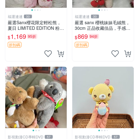
福運連連
福運連連
30
30
嚴選Sanx櫻花限定輕松熊，
嚴選 sanx 櫻桃妹妹毛絨熊，
夏日 LIMITED EDITION 粉色
30cm 正品收藏佳品，手感極
毛絨熊，背有拉鏈設計，肚內
軟，適合贈送與收藏 櫻桃妹
1,169
869
95折
94折
$
$
填充豆袋，精致工藝呈現，狀
妹、sanx、毛絨熊
態如新，適合收藏與送人 櫻
折扣碼
折扣碼
花、
影視動漫CD專輯DVD
影視動漫CD專輯DVD
57
57