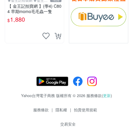
★金王記拍寶網 ★金王記
1639
拍寶趣
【 金王記拍寶網 】(學4) C80
4 早期momo毛毛蟲一隻
1,880
$
Yahoo台灣電子商務 版權所有 © 2026 服務條款(
更新
)
服務條款
|
隱私權
|
拍賣使用規範
交易安全