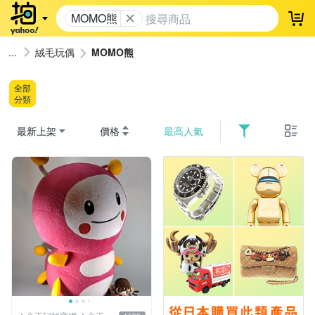
MOMO熊
登
絨毛玩偶
MOMO熊
全部
分類
最新上架
價格
最高人氣