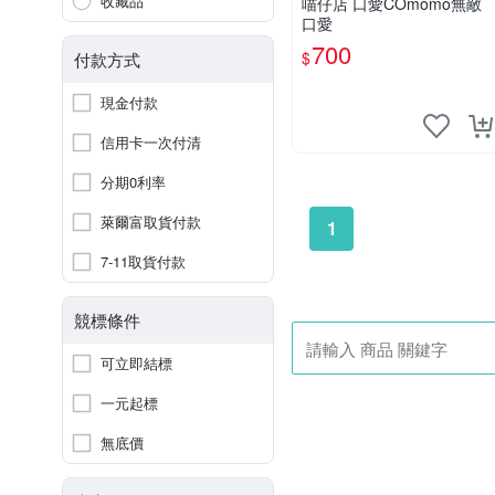
收藏品
喵仔店 口愛COmomo無敵
口愛
700
$
付款方式
現金付款
信用卡一次付清
分期0利率
萊爾富取貨付款
1
7-11取貨付款
競標條件
可立即結標
一元起標
無底價