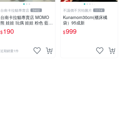
台南卡拉貓專賣店
不議價不另拍圖片
5902
1114
台南卡拉貓專賣店 MOMO
Kunamom30cm(櫃床橘
熊 娃娃 玩偶 娃娃 粉色 藍色
袋）95成新
2色分售
190
999
$
$
近期銷量1件