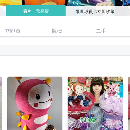
唱片一元起標
限量球員卡立即收藏
立即買
競標
二手