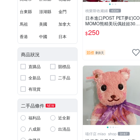
桃樂斯收藏鋪
台東縣
澎湖縣
金門
4334
日本進口POST PET夢幻CO
MOMO熊精美玩偶娃娃30c
馬祖
美國
加拿大
m
250
$
香港
中國
日本
競標
剩8天
商品狀況
直購品
競標品
全新品
二手品
有現貨
二手品條件
NEW
福利品
近全新
八成新
出清品
喵仔店 miao_shop
3167