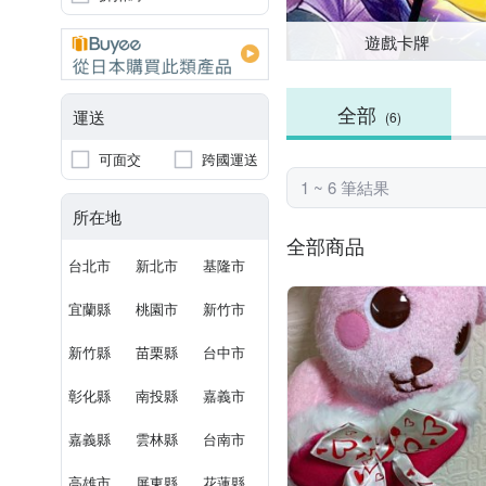
遊戲卡牌
全部
運送
(6)
可面交
跨國運送
1 ~ 6 筆結果
所在地
全部商品
台北市
新北市
基隆市
宜蘭縣
桃園市
新竹市
新竹縣
苗栗縣
台中市
彰化縣
南投縣
嘉義市
嘉義縣
雲林縣
台南市
高雄市
屏東縣
花蓮縣