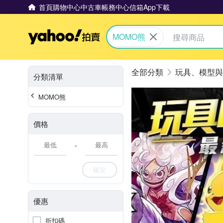
首頁
購物中心
中古車
帳務中心
信箱
App下載
Yahoo拍賣
MOMO熊
玩具、模型與
分類清單
MOMO熊
價格
-
確定
優惠
折扣碼