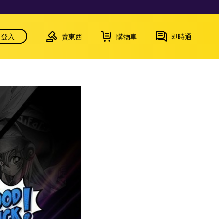
登入
賣東西
購物車
即時通