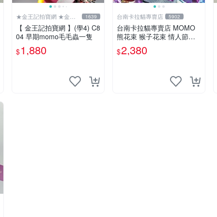
★金王記拍寶網 ★金王
台南卡拉貓專賣店
1639
5902
記拍寶趣
【 金王記拍寶網 】(學4) C8
台南卡拉貓專賣店 MOMO
04 早期momo毛毛蟲一隻
熊花束 猴子花束 情人節禮
物 二選一 可繡字 可今天寄
1,880
2,380
$
$
明天到