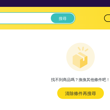
搜尋
找不到商品嗎？換換其他條件吧！
清除條件再搜尋