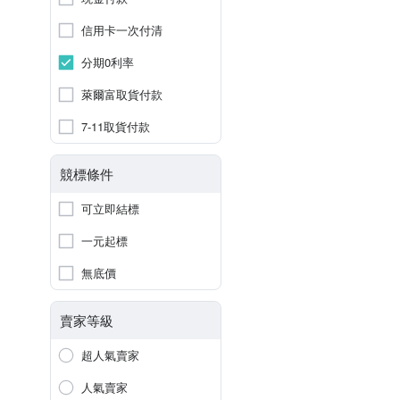
信用卡一次付清
分期0利率
萊爾富取貨付款
7-11取貨付款
競標條件
可立即結標
一元起標
無底價
賣家等級
超人氣賣家
人氣賣家