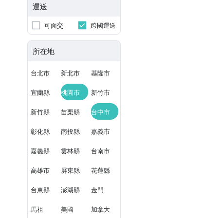
運送
可面交
跨國運送
所在地
台北市
新北市
基隆市
宜蘭縣
桃園市
新竹市
新竹縣
苗栗縣
台中市
彰化縣
南投縣
嘉義市
嘉義縣
雲林縣
台南市
高雄市
屏東縣
花蓮縣
台東縣
澎湖縣
金門
馬祖
美國
加拿大