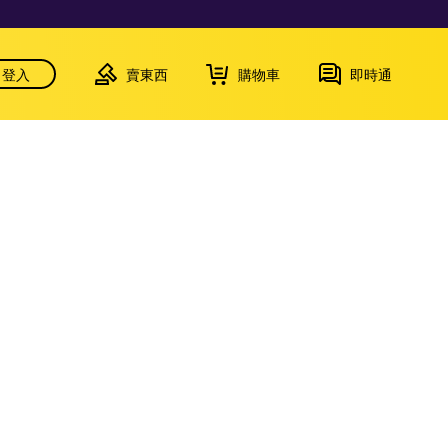
登入
賣東西
購物車
即時通