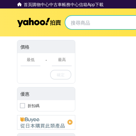
首頁
購物中心
中古車
帳務中心
信箱
App下載
Yahoo拍賣
價格
-
確定
優惠
折扣碼