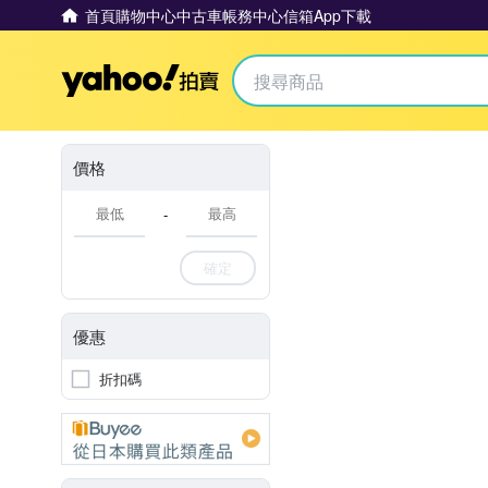
首頁
購物中心
中古車
帳務中心
信箱
App下載
Yahoo拍賣
價格
-
確定
優惠
折扣碼