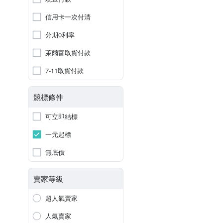
信用卡一次付清
分期0利率
萊爾富取貨付款
7-11取貨付款
競標條件
可立即結標
一元起標
無底價
賣家等級
超人氣賣家
人氣賣家