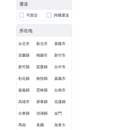
運送
可面交
跨國運送
所在地
台北市
新北市
基隆市
宜蘭縣
桃園市
新竹市
新竹縣
苗栗縣
台中市
彰化縣
南投縣
嘉義市
嘉義縣
雲林縣
台南市
高雄市
屏東縣
花蓮縣
台東縣
澎湖縣
金門
馬祖
美國
加拿大