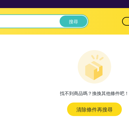
搜尋
找不到商品嗎？換換其他條件吧！
清除條件再搜尋