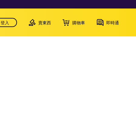
登入
賣東西
購物車
即時通