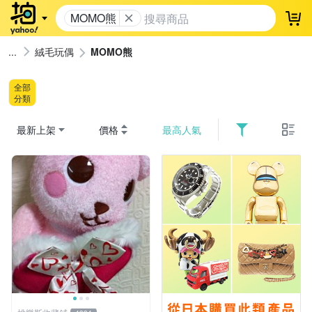
MOMO熊
登
絨毛玩偶
MOMO熊
全部
分類
最新上架
價格
最高人氣