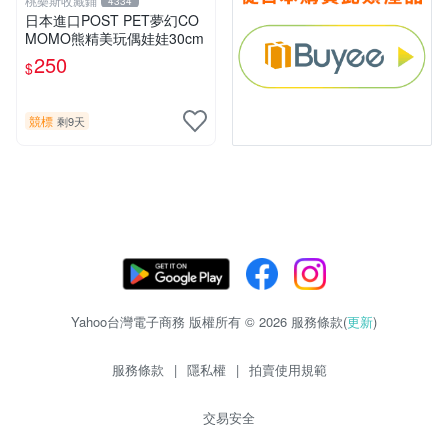
桃樂斯收藏鋪
4334
日本進口POST PET夢幻CO
MOMO熊精美玩偶娃娃30cm
250
$
競標
剩9天
Yahoo台灣電子商務 版權所有 © 2026 服務條款(
更新
)
服務條款
|
隱私權
|
拍賣使用規範
交易安全