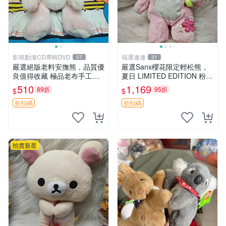
影視動漫CD專輯DVD
福運連連
57
31
嚴選絕版老料安撫熊，品質優
嚴選Sanx櫻花限定輕松熊，
良值得收藏 極品老布手工安
夏日 LIMITED EDITION 粉色
撫搖鈴玩具，適合哄睡寶貝
毛絨熊，背有拉鏈設計，肚內
510
1,169
89折
95折
$
$
超柔老料搖鈴熊，專為孩子設
填充豆袋，精致工藝呈現，狀
計的安心伴護 推薦絕版老布
態如新，適合收藏與送人 櫻
折扣碼
折扣碼
製工藝搖鈴熊，可當作童
花、
拍賣新星