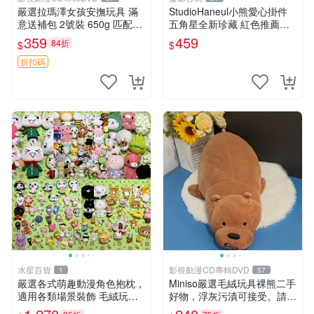
嚴選拉瑪澤女孩安撫玩具 滿
StudioHaneul小熊愛心掛件
意送補包 2號裝 650g 匹配嬰
五角星全新珍藏 紅色推薦收
幼童舒壓好伴侶 女孩專用 安
藏 玩具掛飾 掛件 新品
359
459
84折
$
$
心選擇 安撫玩偶 衝包 玩具
折扣碼
水星百貨
影視動漫CD專輯DVD
1
57
嚴選各式萌趣動漫角色抱枕，
Miniso嚴選毛絨玩具裸熊二手
適用各類場景裝飾 毛絨玩
好物，浮灰污漬可接受。請詳
具、卡通抱枕、趣味玩偶
閱照片再下單，售出不退不