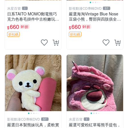
水星百貨
影視動漫CD專輯DVD
1
57
日系TAITO MOMO郵電熊巧
嚴選海淘Vintage Blue Nose
克力色卷毛掛件中古粉嫩玩偶
豆袋小熊，臀部與四肢俱全，
微瑕推薦 postpet momo 郵
坐高11公分，附原盒與吊牌
660
660
91折
91折
$
$
電熊 中古玩偶
收藏。藍鼻子小熊，值得擁有
玩具 憶熊
折扣碼
折扣碼
影視動漫CD專輯DVD
水星百貨
57
1
嚴選日本製熊妹玩具，柔軟實
嚴選可愛粉紅草莓熊手提包，