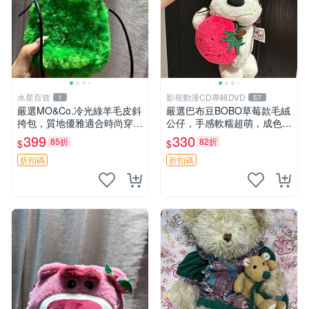
水星百貨
影視動漫CD專輯DVD
1
57
嚴選MO&Co.冷光綠羊毛皮斜
嚴選巴布豆BOBO草莓款毛絨
挎包，質地優雅適合時尚穿搭
公仔，手感軟糯超萌，成色優
冷光綠 皮包 斜挎包
良適合作為收藏品或包包配
399
330
85折
82折
$
$
飾。可視頻確認詳情。 巴布
豆 BOBO 草莓 毛絨公仔 收藏
折扣碼
折扣碼
包配飾