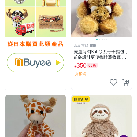
水星百貨
1
嚴選海淘Soft萌系母子熊包，
前袋設計更便攜推薦收藏 母
子熊 軟綿綿 包包
350
83折
$
折扣碼
拍賣新星