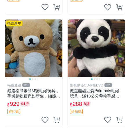
拍賣新星
福運連連
影視動漫CD專輯DVD
31
57
嚴選松熊素熊M號毛絨玩具，
嚴選熊貓豆袋Palmpals毛絨
手感超軟糯宛如新生，細節精
玩具，滿13公分帶粒手感極
緻完美無瑕，推薦送禮或珍
佳，電影主題周邊推薦 熊貓
929
288
94折
8折
$
$
藏，中古狀態保養得宜。 松
Palmpals 毛絨玩具 豆袋 劇場
熊 素熊 毛絨doll
版周邊
折扣碼
折扣碼