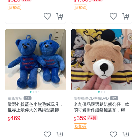
$
$
agano自嘲熊笑臉手玉，全新
親友。中古使用痕跡，手感依
未開封，發貨前視頻確認，四
然優良。 鬆熊 嬰熊 毛玩偶
折扣碼
折扣碼
川 重慶 內
董爺古玩
影視動漫CD專輯DVD
61
57
嚴選外貿藍色小熊毛絨玩具，
名創優品嚴選趴趴熊公仔，軟
世界上最偉大的媽媽聖誕節推
萌可愛掛件鍍鉻鍵匙扣，辦公
薦禮物 五角星 兒童玩具 母親
放松好選擇 趴趴熊 鍍鉻鍵匙
469
359
84折
$
$
節
扣 萬用掛件
折扣碼