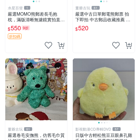
水星百貨
董爺古玩
1
61
嚴選MOMO熊郵差長毛抱
嚴選中古日單郵電熊郵票 拍
枕，滿版清晰無濾鏡實拍直
下即拍 中古郵品收藏推薦 郵
銷。每周新品到貨，不容錯
票 郵電熊 日本
550
520
9折
$
$
過！ 郵差熊 長毛 抱枕
折扣碼
董爺古玩
影視動漫CD專輯DVD
61
57
嚴選卷毛安撫熊，仿舊毛巾質
日版中古輕松熊豆豆眼鼻孔雞