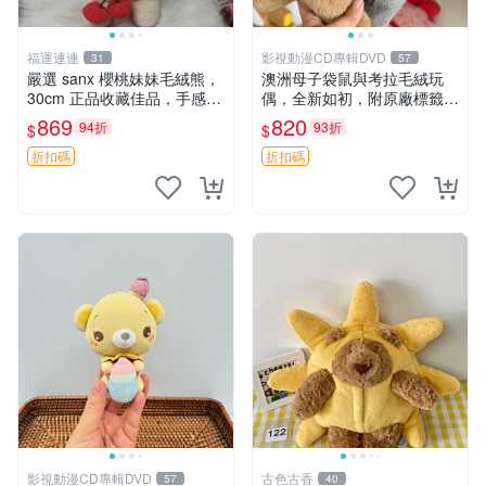
福運連連
影視動漫CD專輯DVD
31
57
嚴選 sanx 櫻桃妹妹毛絨熊，
澳洲母子袋鼠與考拉毛絨玩
30cm 正品收藏佳品，手感極
偶，全新如初，附原廠標籤，
軟，適合贈送與收藏 櫻桃妹
手感極軟，適合贈送親朋好
869
820
94折
93折
$
$
妹、sanx、毛絨熊
友。袋鼠與考拉正版，精緻尺
寸，適合作為收藏或家飾擺
折扣碼
折扣碼
設，增添暖意。 母子、袋
鼠、
影視動漫CD專輯DVD
古色古香
57
40