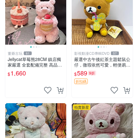
董爺古玩
影視動漫CD專輯DVD
61
57
Jellycat草莓熊28CM 鎮店獨
嚴選中古午後紅茶主題鬆鼠公
家嚴選 全套配備完整 高品質
仔，微瑕依然可愛，輕便易運
收藏好物 紋章 玩具熊 定制熊
送 二手收藏推薦 工廠直營 快
1,660
589
9折
$
$
遞到府 中古 玩偶 公仔
折扣碼
拍賣新星