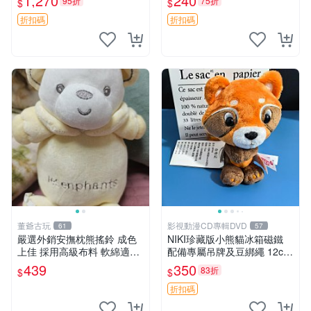
1,270
240
95折
75折
$
$
換。全新品相收藏推薦。 裸
熊 毛絨玩具 收藏
折扣碼
折扣碼
董爺古玩
影視動漫CD專輯DVD
61
57
嚴選外銷安撫枕熊搖鈴 成色
NIKI珍藏版小熊貓冰箱磁鐵
上佳 採用高級布料 軟綿適合
配備專屬吊牌及豆綁繩 12cm
收藏 安心選購 安撫枕 熊玩具
廢品嚴選 好評推薦 小熊貓冰
439
350
83折
$
$
搖鈴
箱貼 磁鐵掛件 冰箱飾品
折扣碼