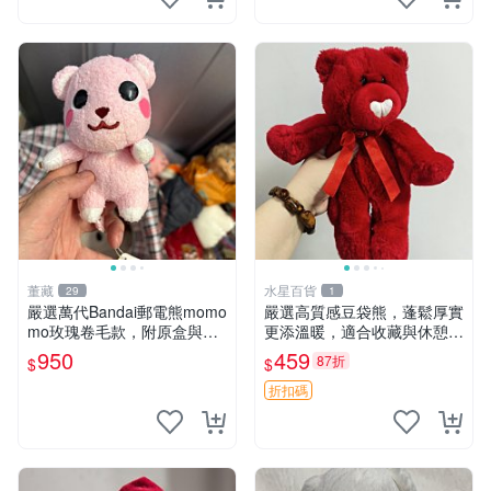
董藏
水星百貨
29
1
嚴選萬代Bandai郵電熊momo
嚴選高質感豆袋熊，蓬鬆厚實
mo玫瑰卷毛款，附原盒與吊
更添溫暖，適合收藏與休憩。
牌，粉嫩可愛入手即柔軟～
前胸填充飽滿，背部亦具優雅
950
459
87折
$
$
玫瑰卷毛 郵電熊 正品
設計。 豆袋熊 保暖 溫柔 蓬
松
折扣碼