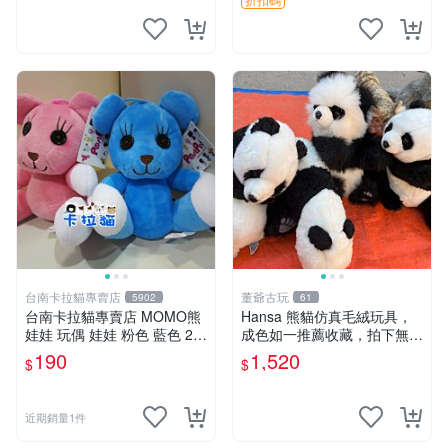
台南卡拉貓專賣店
董爺古玩
5902
61
台南卡拉貓專賣店 MOMO熊
Hansa 熊貓仿真毛絨玩具，
娃娃 玩偶 娃娃 粉色 藍色 2色
成色如一推薦收藏，拍下無疑
分售
心 熊貓 毛絨玩具 收藏
190
1,520
$
$
近期銷量1件