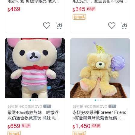
地超可愛 剪標珍藏品 老式毛
毛絨公仔，嚴選實拍即視粉絲
巾質地 安撫熊 款式
必買 公仔紙箱氣泡膜精心包
469
345
83折
$
$
裝快速發貨 輕松熊 公仔 雞毛
絨
折扣碼
影視動漫CD專輯DVD
影視動漫CD專輯DVD
57
57
嚴選40㎝條紋熊妹，輕微浮
永恆好友系列Forever Friend
灰仍適合收藏賞玩 熊妹 毛絨
s賀曼熊氣球款紫色玩偶（鼻
玩具 浮雕熊
子稍有磨損） 中古玩具 氣球
659
1,450
91折
95折
$
$
熊 玩偶
折扣碼
折扣碼