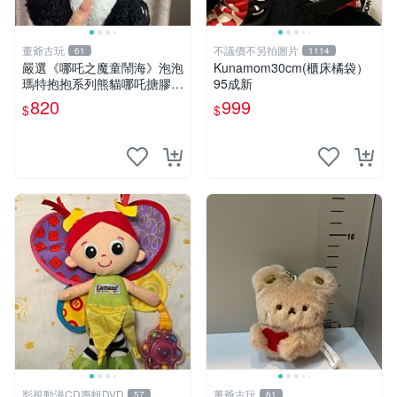
董爺古玩
不議價不另拍圖片
61
1114
嚴選《哪吒之魔童鬧海》泡泡
Kunamom30cm(櫃床橘袋）
瑪特抱抱系列熊貓哪吒搪膠臉
95成新
毛絨， STATE：如圖顯示 哪
820
999
$
$
吒 毛絨公仔 泡泡瑪特
影視動漫CD專輯DVD
董爺古玩
57
61