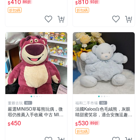
410
810
86折
93折
$
$
共賞。 麋鹿 豆袋 毛茸玩具
折扣碼
折扣碼
董爺古玩
福和二手市場
61
32
嚴選MINISO草莓熊玩偶，微
法國Kaloo白色毛絨熊，灰眼
瑕仍推薦入手收藏 中古 MINI
睛甜蜜笑容，適合安撫逗趣可
SO 草莓熊 玩具 收藏
愛，柔軟面料手感佳。14 白
450
530
89折
$
$
色安撫熊 毛絨玩具 寶寶逗樂
具
折扣碼