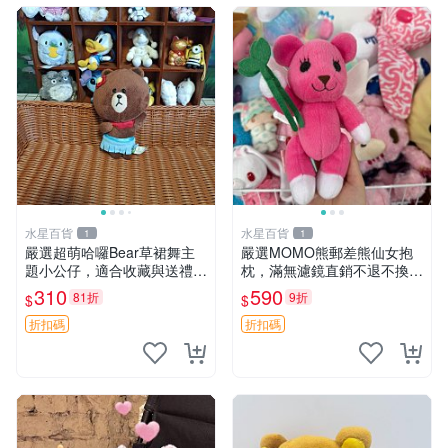
水星百貨
水星百貨
1
1
嚴選超萌哈囉Bear草裙舞主
嚴選MOMO熊郵差熊仙女抱
題小公仔，適合收藏與送禮 1
枕，滿無濾鏡直銷不退不換
00 克 哈囉Bear 草裙舞
經典造型可愛必備 紅薯啵啵
310
590
81折
9折
$
$
間抱枕 抱枕 時尚
折扣碼
折扣碼