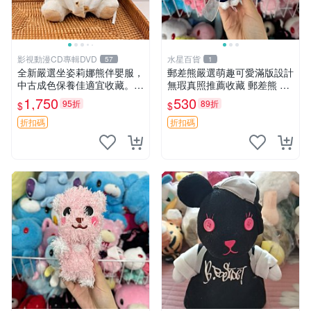
影視動漫CD專輯DVD
水星百貨
57
1
全新嚴選坐姿莉娜熊伴嬰服，
郵差熊嚴選萌趣可愛滿版設計
中古成色保養佳適宜收藏。無
無瑕真照推薦收藏 郵差熊 熊
盒子但品質完好，快速出貨。
抱枕 紅薯啵啵間
1,750
530
95折
89折
$
$
建議入手！ 中古 玩偶 滬漫
折扣碼
折扣碼