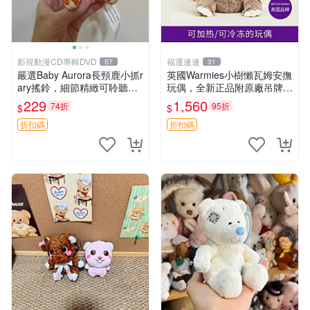
影視動漫CD專輯DVD
福運連連
57
31
嚴選Baby Aurora長頸鹿小抓r
英國Warmies小樹懶瓦姆安撫
ary搖鈴，細節精緻可聆聽清
玩偶，全新正品附原廠吊牌與
脆鈴音 軟萌可愛 定制紀念 金
防塵袋，內藏薰衣草可加熱，
229
1,560
74折
95折
$
$
屬搖鈴 新手媽咪推薦 長頸鹿
適合各個年齡層，冷暖兩用享
抓rary 搖鈴
受抱抱樂趣，不容錯過嚴選好
折扣碼
折扣碼
物 溫暖 冷感