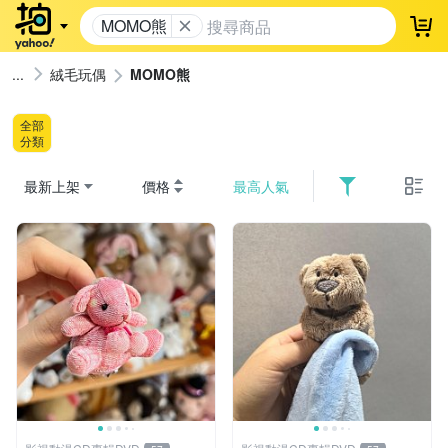
MOMO熊
登
絨毛玩偶
MOMO熊
全部
分類
最新上架
價格
最高人氣