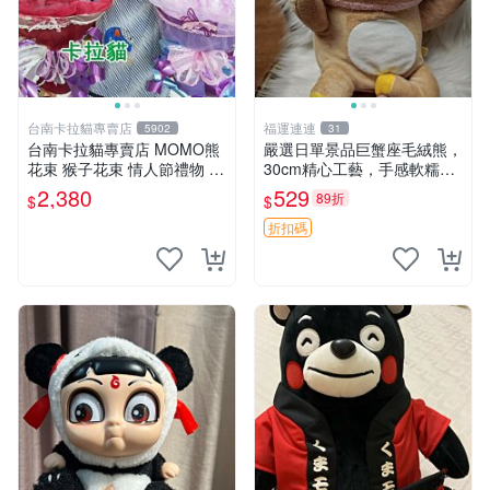
台南卡拉貓專賣店
福運連連
5902
31
台南卡拉貓專賣店 MOMO熊
嚴選日單景品巨蟹座毛絨熊，
花束 猴子花束 情人節禮物 二
30cm精心工藝，手感軟糯推
選一 可繡字 可今天寄明天到
薦收藏送人 巨蟹座 毛絨玩具
2,380
529
89折
$
$
精緻做工
折扣碼