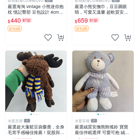
影視動漫CD專輯DVD
影視動漫CD專輯DVD
57
57
嚴選海淘 vintage 小熊迷你抱
嚴選小熊安撫巾，豆豆圓眼
枕 憶記臀部 豆包設計 4cm
睛，可愛又溫馨 超軟質安撫
高 推薦收藏 迷你豆包小熊、
巾，豆豆設計，哄睡好幫手
440
659
87折
91折
$
$
高臀部、豆袋抱枕
約克豆豆眼安撫巾 數碼豆豆
眼
折扣碼
折扣碼
水星百貨
水星百貨
1
1
嚴選超大蓬鬆豆袋麋鹿，全身
嚴選絨質安撫熊附搖鈴 寶寶
毛茸手感極佳推薦！屁股與四
最佳伴眠選擇 可愛可抱 絨毛
肢填充均勻，適合收藏與孩童
玩具 安撫熊 嬰兒用