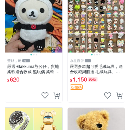
董爺古玩
水星百貨
61
1
嚴選Rilakkuma熊公仔，質地
嚴選多款超可愛毛絨玩具，適
柔軟適合收藏 熊玩偶 柔軟 公
合收藏與贈送 毛絨玩具、抱
仔 收藏
枕、公仔
620
1,150
95折
$
$
折扣碼