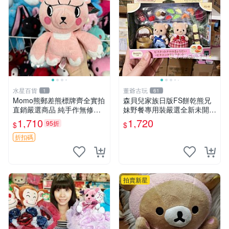
水星百貨
董爺古玩
1
61
Momo熊郵差熊標牌齊全實拍
森貝兒家族日版FS餅乾熊兄
直銷嚴選商品 純手作無修圖
妹野餐專用裝嚴選全新未開
可收藏 郵差熊 Momo熊 標牌
封，包含兩組大童款紙盒裝，
1,710
1,720
95折
$
$
商品
適合收藏與分享。 餅乾熊兄
妹、野餐、收藏
折扣碼
拍賣新星