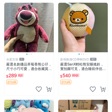
水星百貨
影視動漫CD專輯DVD
1
57
嚴選名創優品草莓香熊公仔，
嚴選SanX輕松熊安睡搖鈴，
尺寸小巧可愛，適合收藏賞玩
實拍圖可見，適合睡前伴侶，
30cm 玩具 公仔 草莓熊
Picks安撫好物 0325 懸吊 電
289
540
8折
89折
$
$
腦
折扣碼
折扣碼