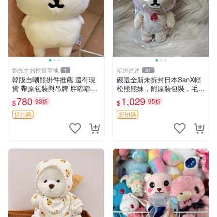
劉先生的挖寶基地
福運連連
1
31
韓版自嘲熊掛件推薦 還有現
嚴選全新未拆封日本SanX輕
貨 帶原包裝與吊牌 胖嘟嘟超
松熊熊妹，附原裝包裝，毛絨
可愛 毛絨手感佳 小熊掛件 自
質地極佳，細膩可愛，推薦收
780
1,029
93折
95折
$
$
嘲抱枕 小熊抱枕
藏兼送禮，適合女性好友或家
人，限量釋出。鬆熊、熊玩
折扣碼
折扣碼
偶、收藏品