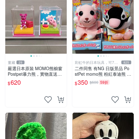
董藏
彩虹牛的日本玩具，可7取
29
825
付
嚴選日本原裝 MOMO熊櫥窗
二件同售 有NG 日版景品 Po
Postpet暴力熊，實物直送新
stPet momo熊 粉紅泰迪熊 妹
臺灣。MOMO熊 暴力熊 熊貓
妹 comomo 企鵝 娃娃 布偶
620
350
$600
59折
$
$
櫥窗
手指頭 娃娃