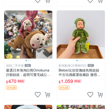
福和二手市場
影視動漫CD專輯DVD
32
57
嚴選日本海淘白熊Omokuma
Bieber比伯安撫綠色熊娃娃
許願娃娃，超萌可愛毛絨公仔
中古玩偶嚴選收藏款 微瑕輕
推薦收藏 白熊 Omokuma 毛
度使用 Bieber綠熊娃娃 中古
470
1,059
88折
95折
$
$
絨玩具 偽裝娃娃 玩具擺飾
玩偶 微瑕
折扣碼
折扣碼