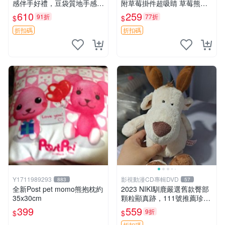
感伴手好禮，豆袋質地手感
附草莓掛件超吸睛 草莓熊手
佳，抱枕小熊 recom 推薦 白
提包 草莓掛件 可愛portunes
610
259
91折
77折
$
$
色豆袋 玩具
e
折扣碼
折扣碼
Y1711989293
影視動漫CD專輯DVD
883
57
全新Post pet momo熊抱枕約
2023 NIKI馴鹿嚴選舊款臀部
35x30cm
顆粒顯真跡，111號推薦珍藏
品 馴鹿 舊款 尾巴顆粒
399
559
9折
$
$
折扣碼