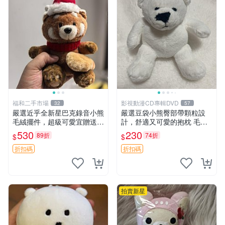
福和二手市場
影視動漫CD專輯DVD
32
57
嚴選近乎全新星巴克錄音小熊
嚴選豆袋小熊臀部帶顆粒設
毛絨擺件，超級可愛宜贈送掛
計，舒適又可愛的抱枕 毛絨
飾 錄音小熊 毛絨擺件 贈品
抱枕、臀部按摩、坐墊
530
230
89折
74折
$
$
折扣碼
折扣碼
拍賣新星