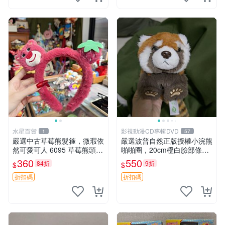
水星百貨
影視動漫CD專輯DVD
1
57
嚴選中古草莓熊髮箍，微瑕依
嚴選波普自然正版授權小浣熊
然可愛可人 6095 草莓熊頭飾
啪啪圈，20cm橙白臉部條紋
中古髮圈 熊寶 寶寶 娃娃熊髮
清晰，毛絨超萌贈品推薦。
360
550
84折
9折
$
$
箍 中古收藏 玩具髮夾
小浣熊 波普 圈環
折扣碼
折扣碼