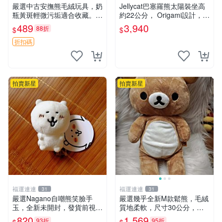
嚴選中古安撫熊毛絨玩具，奶
Jellycat巴塞羅熊太陽裝坐高
瓶黃斑輕微污垢適合收藏。默
約22公分， Origami設計，來
認兩日發貨，全國快遞隨機派
自越南。嚴選 Recommendat
489
3,940
88折
$
$
送。 成色如圖可放心購買，
ion！巴塞羅、 Origami熊、J
輕微瑕疵和臟污不影響使用。
elly
折扣碼
安撫熊 中古玩偶 毛
拍賣新星
拍賣新星
福運連連
福運連連
31
31
嚴選Nagano自嘲熊笑臉手
嚴選幾乎全新M款鬆熊，毛絨
玉，全新未開封，發貨前視頻
質地柔軟，尺寸30公分，做
確認，海南 廣西 貴州 嚴選N
工精緻可愛，適合收藏或贈送
820
1,569
93折
95折