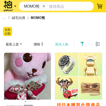
MOMO熊
登
絨毛玩偶
MOMO熊
全部
分類
最新上架
價格
最高人氣