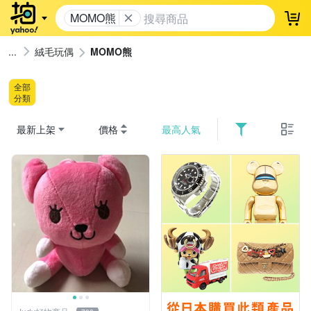
MOMO熊
登
絨毛玩偶
MOMO熊
全部
分類
最新上架
價格
最高人氣