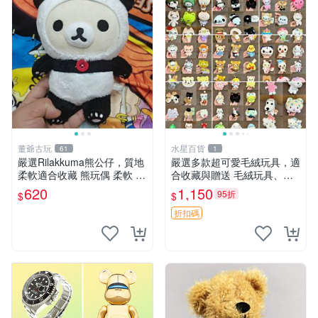
董爺古玩
水星百貨
61
1
嚴選Rilakkuma熊公仔，質地
嚴選多款超可愛毛絨玩具，適
柔軟適合收藏 熊玩偶 柔軟 公
合收藏與贈送 毛絨玩具、抱
仔 收藏
枕、公仔
620
1,150
95折
$
$
折扣碼