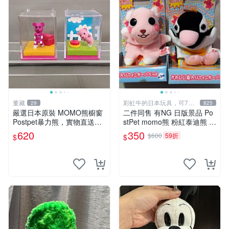
董藏
彩虹牛的日本玩具，可7取
29
825
付
嚴選日本原裝 MOMO熊櫥窗
二件同售 有NG 日版景品 Po
Postpet暴力熊，實物直送新
stPet momo熊 粉紅泰迪熊 妹
臺灣。MOMO熊 暴力熊 熊貓
妹 comomo 企鵝 娃娃 布偶
620
350
$600
59折
$
$
櫥窗
手指頭 娃娃