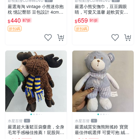
影視動漫CD專輯DVD
影視動漫CD專輯DVD
57
57
嚴選海淘 vintage 小熊迷你抱
嚴選小熊安撫巾，豆豆圓眼
枕 憶記臀部 豆包設計 4cm
睛，可愛又溫馨 超軟質安撫
高 推薦收藏 迷你豆包小熊、
巾，豆豆設計，哄睡好幫手
440
659
87折
91折
$
$
高臀部、豆袋抱枕
約克豆豆眼安撫巾 數碼豆豆
眼
折扣碼
折扣碼
水星百貨
水星百貨
1
1
嚴選超大蓬鬆豆袋麋鹿，全身
嚴選絨質安撫熊附搖鈴 寶寶
毛茸手感極佳推薦！屁股與四
最佳伴眠選擇 可愛可抱 絨毛
肢填充均勻，適合收藏與孩童
玩具 安撫熊 嬰兒用