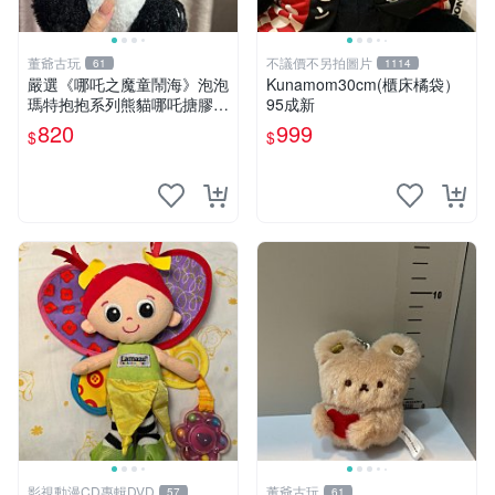
董爺古玩
不議價不另拍圖片
61
1114
嚴選《哪吒之魔童鬧海》泡泡
Kunamom30cm(櫃床橘袋）
瑪特抱抱系列熊貓哪吒搪膠臉
95成新
毛絨， STATE：如圖顯示 哪
820
999
$
$
吒 毛絨公仔 泡泡瑪特
影視動漫CD專輯DVD
董爺古玩
57
61