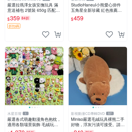
嚴選拉瑪澤女孩安撫玩具 滿
StudioHaneul小熊愛心掛件
意送補包 2號裝 650g 匹配嬰
五角星全新珍藏 紅色推薦收
幼童舒壓好伴侶 女孩專用 安
藏 玩具掛飾 掛件 新品
359
459
84折
$
$
心選擇 安撫玩偶 衝包 玩具
折扣碼
水星百貨
影視動漫CD專輯DVD
1
57
嚴選各式萌趣動漫角色抱枕，
Miniso嚴選毛絨玩具裸熊二手
適用各類場景裝飾 毛絨玩
好物，浮灰污漬可接受。請詳
具、卡通抱枕、趣味玩偶
閱照片再下單，售出不退不