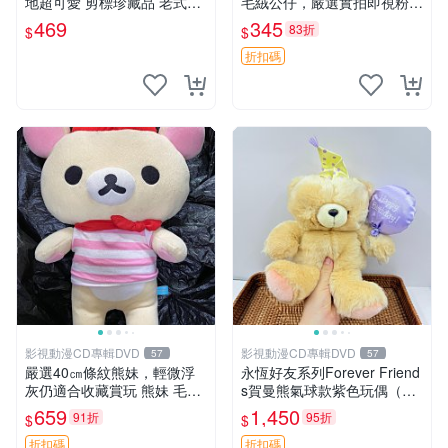
地超可愛 剪標珍藏品 老式毛
毛絨公仔，嚴選實拍即視粉絲
巾質地 安撫熊 款式
必買 公仔紙箱氣泡膜精心包
469
345
83折
$
$
裝快速發貨 輕松熊 公仔 雞毛
絨
折扣碼
影視動漫CD專輯DVD
影視動漫CD專輯DVD
57
57
嚴選40㎝條紋熊妹，輕微浮
永恆好友系列Forever Friend
灰仍適合收藏賞玩 熊妹 毛絨
s賀曼熊氣球款紫色玩偶（鼻
玩具 浮雕熊
子稍有磨損） 中古玩具 氣球
659
1,450
91折
95折
$
$
熊 玩偶
折扣碼
折扣碼