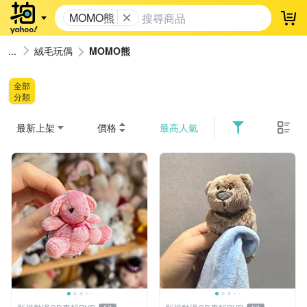
MOMO熊
登
絨毛玩偶
MOMO熊
全部
分類
最新上架
價格
最高人氣