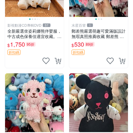
影視動漫CD專輯DVD
水星百貨
57
1
全新嚴選坐姿莉娜熊伴嬰服，
郵差熊嚴選萌趣可愛滿版設計
中古成色保養佳適宜收藏。無
無瑕真照推薦收藏 郵差熊 熊
盒子但品質完好，快速出貨。
抱枕 紅薯啵啵間
1,750
530
95折
89折
$
$
建議入手！ 中古 玩偶 滬漫
折扣碼
折扣碼