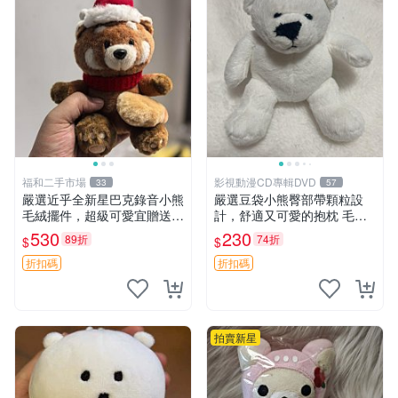
福和二手市場
影視動漫CD專輯DVD
33
57
嚴選近乎全新星巴克錄音小熊
嚴選豆袋小熊臀部帶顆粒設
毛絨擺件，超級可愛宜贈送掛
計，舒適又可愛的抱枕 毛絨
飾 錄音小熊 毛絨擺件 贈品
抱枕、臀部按摩、坐墊
530
230
89折
74折
$
$
折扣碼
折扣碼
拍賣新星