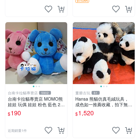
台南卡拉貓專賣店
董爺古玩
5902
61
台南卡拉貓專賣店 MOMO熊
Hansa 熊貓仿真毛絨玩具，
娃娃 玩偶 娃娃 粉色 藍色 2色
成色如一推薦收藏，拍下無疑
分售
心 熊貓 毛絨玩具 收藏
190
1,520
$
$
近期銷量1件