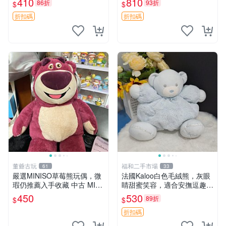
410
810
86折
93折
$
$
共賞。 麋鹿 豆袋 毛茸玩具
折扣碼
折扣碼
董爺古玩
福和二手市場
61
33
嚴選MINISO草莓熊玩偶，微
法國Kaloo白色毛絨熊，灰眼
瑕仍推薦入手收藏 中古 MINI
睛甜蜜笑容，適合安撫逗趣可
SO 草莓熊 玩具 收藏
愛，柔軟面料手感佳。14 白
450
530
89折
$
$
色安撫熊 毛絨玩具 寶寶逗樂
具
折扣碼