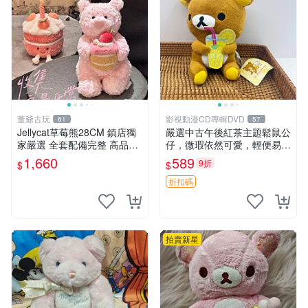
董爺古玩
影視動漫CD專輯DVD
61
57
Jellycat草莓熊28CM 鎮店獨
嚴選中古午後紅茶主題鬆鼠公
家嚴選 全套配備完整 高品質
仔，微瑕依然可愛，輕便易運
收藏好物 紋章 玩具熊 定制熊
送 二手收藏推薦 工廠直營 快
1,660
589
9折
$
$
遞到府 中古 玩偶 公仔
折扣碼
拍賣新星