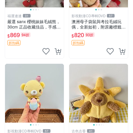
福運連連
影視動漫CD專輯DVD
31
57
嚴選 sanx 櫻桃妹妹毛絨熊，
澳洲母子袋鼠與考拉毛絨玩
30cm 正品收藏佳品，手感極
偶，全新如初，附原廠標籤，
軟，適合贈送與收藏 櫻桃妹
手感極軟，適合贈送親朋好
869
820
94折
93折
$
$
妹、sanx、毛絨熊
友。袋鼠與考拉正版，精緻尺
寸，適合作為收藏或家飾擺
折扣碼
折扣碼
設，增添暖意。 母子、袋
鼠、
影視動漫CD專輯DVD
古色古香
57
41