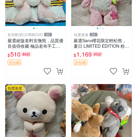
影視動漫CD專輯DVD
福運連連
57
31
嚴選絕版老料安撫熊，品質優
嚴選Sanx櫻花限定輕松熊，
良值得收藏 極品老布手工安
夏日 LIMITED EDITION 粉色
撫搖鈴玩具，適合哄睡寶貝
毛絨熊，背有拉鏈設計，肚內
510
1,169
89折
95折
$
$
超柔老料搖鈴熊，專為孩子設
填充豆袋，精致工藝呈現，狀
計的安心伴護 推薦絕版老布
態如新，適合收藏與送人 櫻
折扣碼
折扣碼
製工藝搖鈴熊，可當作童
花、
拍賣新星