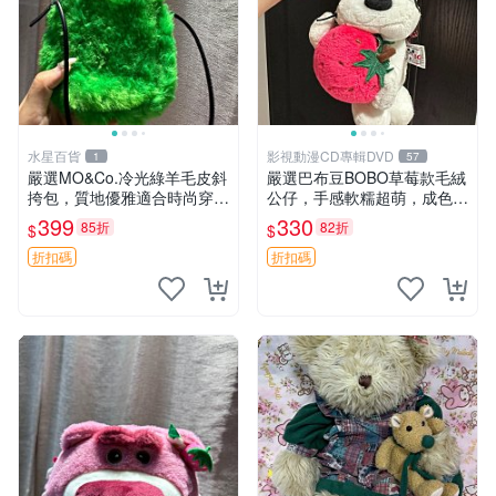
水星百貨
影視動漫CD專輯DVD
1
57
嚴選MO&Co.冷光綠羊毛皮斜
嚴選巴布豆BOBO草莓款毛絨
挎包，質地優雅適合時尚穿搭
公仔，手感軟糯超萌，成色優
冷光綠 皮包 斜挎包
良適合作為收藏品或包包配
399
330
85折
82折
$
$
飾。可視頻確認詳情。 巴布
豆 BOBO 草莓 毛絨公仔 收藏
折扣碼
折扣碼
包配飾