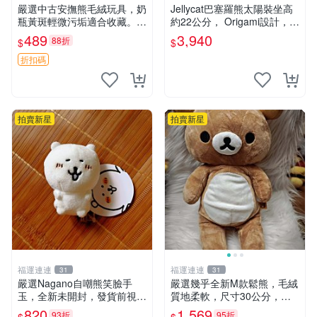
嚴選中古安撫熊毛絨玩具，奶
Jellycat巴塞羅熊太陽裝坐高
瓶黃斑輕微污垢適合收藏。默
約22公分， Origami設計，來
認兩日發貨，全國快遞隨機派
自越南。嚴選 Recommendat
489
3,940
88折
$
$
送。 成色如圖可放心購買，
ion！巴塞羅、 Origami熊、J
輕微瑕疵和臟污不影響使用。
elly
折扣碼
安撫熊 中古玩偶 毛
拍賣新星
拍賣新星
福運連連
福運連連
31
31
嚴選Nagano自嘲熊笑臉手
嚴選幾乎全新M款鬆熊，毛絨
玉，全新未開封，發貨前視頻
質地柔軟，尺寸30公分，做
確認，海南 廣西 貴州 嚴選N
工精緻可愛，適合收藏或贈送
820
1,569
93折
95折