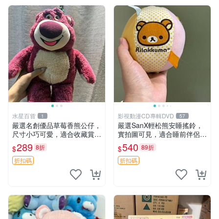
水星百貨
影視動漫CD專輯DVD
1
57
嚴選名創優品草莓香熊公仔，
嚴選SanX輕松熊安睡搖鈴，
尺寸小巧可愛，適合收藏賞玩
實拍圖可見，適合睡前伴侶，
30cm 玩具 公仔 草莓熊
Picks安撫好物 0325 懸吊 電
289
540
8折
89折
$
$
腦
折扣碼
折扣碼