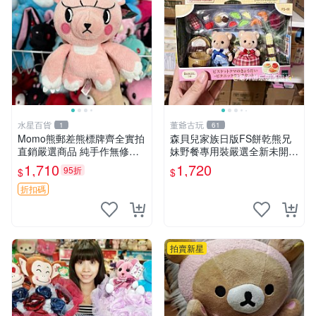
水星百貨
董爺古玩
1
61
Momo熊郵差熊標牌齊全實拍
森貝兒家族日版FS餅乾熊兄
直銷嚴選商品 純手作無修圖
妹野餐專用裝嚴選全新未開
可收藏 郵差熊 Momo熊 標牌
封，包含兩組大童款紙盒裝，
1,710
1,720
95折
$
$
商品
適合收藏與分享。 餅乾熊兄
妹、野餐、收藏
折扣碼
拍賣新星