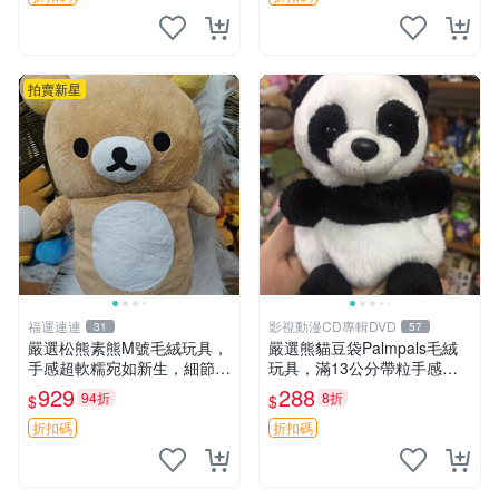
拍賣新星
福運連連
影視動漫CD專輯DVD
31
57
嚴選松熊素熊M號毛絨玩具，
嚴選熊貓豆袋Palmpals毛絨
手感超軟糯宛如新生，細節精
玩具，滿13公分帶粒手感極
緻完美無瑕，推薦送禮或珍
佳，電影主題周邊推薦 熊貓
929
288
94折
8折
$
$
藏，中古狀態保養得宜。 松
Palmpals 毛絨玩具 豆袋 劇場
熊 素熊 毛絨doll
版周邊
折扣碼
折扣碼