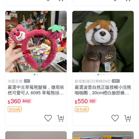
水星百貨
影視動漫CD專輯DVD
1
57
嚴選中古草莓熊髮箍，微瑕依
嚴選波普自然正版授權小浣熊
然可愛可人 6095 草莓熊頭飾
啪啪圈，20cm橙白臉部條紋
中古髮圈 熊寶 寶寶 娃娃熊髮
清晰，毛絨超萌贈品推薦。
360
550
84折
9折
$
$
箍 中古收藏 玩具髮夾
小浣熊 波普 圈環
折扣碼
折扣碼