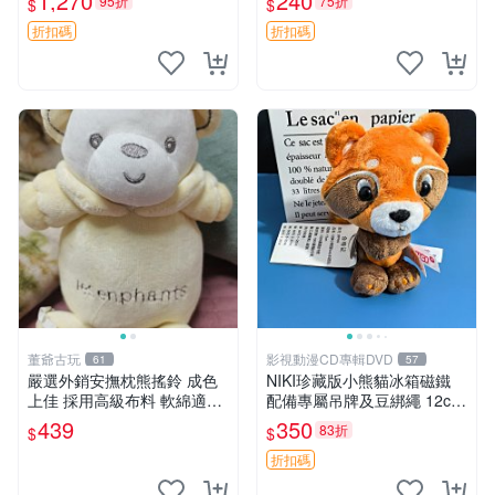
1,270
240
95折
75折
$
$
換。全新品相收藏推薦。 裸
熊 毛絨玩具 收藏
折扣碼
折扣碼
董爺古玩
影視動漫CD專輯DVD
61
57
嚴選外銷安撫枕熊搖鈴 成色
NIKI珍藏版小熊貓冰箱磁鐵
上佳 採用高級布料 軟綿適合
配備專屬吊牌及豆綁繩 12cm
收藏 安心選購 安撫枕 熊玩具
廢品嚴選 好評推薦 小熊貓冰
439
350
83折
$
$
搖鈴
箱貼 磁鐵掛件 冰箱飾品
折扣碼