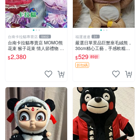
台南卡拉貓專賣店
福運連連
5902
31
台南卡拉貓專賣店 MOMO熊
嚴選日單景品巨蟹座毛絨熊，
花束 猴子花束 情人節禮物 二
30cm精心工藝，手感軟糯推
選一 可繡字 可今天寄明天到
薦收藏送人 巨蟹座 毛絨玩具
2,380
529
89折
$
$
精緻做工
折扣碼