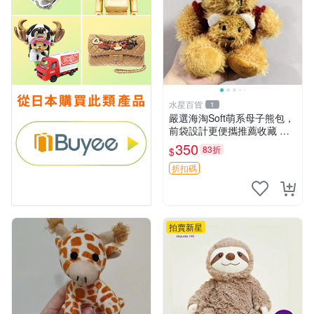
水星百貨
1
嚴選海淘Soft萌系母子熊包，
前袋設計更便攜推薦收藏 母
子熊 軟綿綿 包包
350
83折
$
折扣碼
拍賣新星