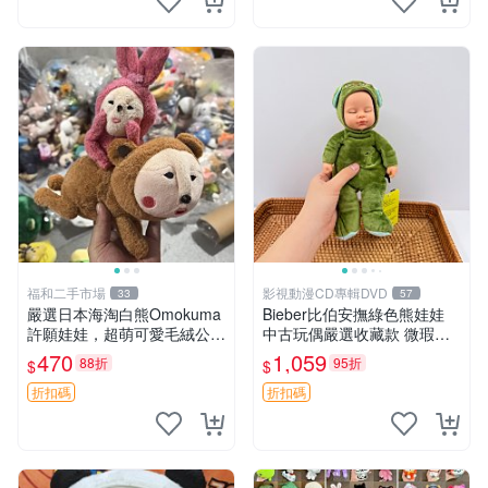
福和二手市場
影視動漫CD專輯DVD
33
57
嚴選日本海淘白熊Omokuma
Bieber比伯安撫綠色熊娃娃
許願娃娃，超萌可愛毛絨公仔
中古玩偶嚴選收藏款 微瑕輕
推薦收藏 白熊 Omokuma 毛
度使用 Bieber綠熊娃娃 中古
470
1,059
88折
95折
$
$
絨玩具 偽裝娃娃 玩具擺飾
玩偶 微瑕
折扣碼
折扣碼