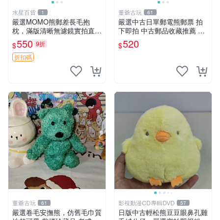
水星百貨
董爺古玩
1
61
嚴選MOMO熊郵差長毛抱
嚴選中古日單郵電熊郵票 拍
枕，滿版清晰無濾鏡實拍直
下即拍 中古郵品收藏推薦 郵
銷。每周新品到貨，不容錯
票 郵電熊 日本
550
520
9折
$
$
過！ 郵差熊 長毛 抱枕
折扣碼
董爺古玩
影視動漫CD專輯DVD
61
57
嚴選卷毛安撫熊，仿舊毛巾質
日版中古輕松熊豆豆眼鼻孔雞