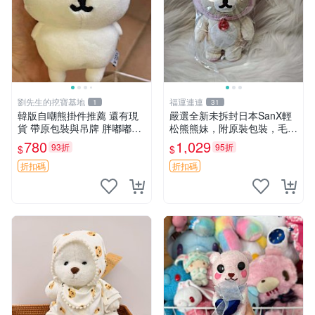
劉先生的挖寶基地
福運連連
1
31
韓版自嘲熊掛件推薦 還有現
嚴選全新未拆封日本SanX輕
貨 帶原包裝與吊牌 胖嘟嘟超
松熊熊妹，附原裝包裝，毛絨
可愛 毛絨手感佳 小熊掛件 自
質地極佳，細膩可愛，推薦收
780
1,029
93折
95折
$
$
嘲抱枕 小熊抱枕
藏兼送禮，適合女性好友或家
人，限量釋出。鬆熊、熊玩
折扣碼
折扣碼
偶、收藏品