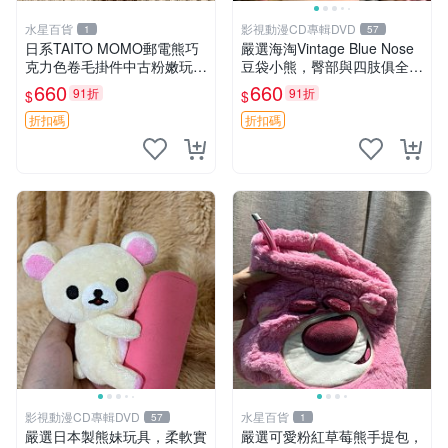
水星百貨
影視動漫CD專輯DVD
1
57
日系TAITO MOMO郵電熊巧
嚴選海淘Vintage Blue Nose
克力色卷毛掛件中古粉嫩玩偶
豆袋小熊，臀部與四肢俱全，
微瑕推薦 postpet momo 郵
坐高11公分，附原盒與吊牌
660
660
91折
91折
$
$
電熊 中古玩偶
收藏。藍鼻子小熊，值得擁有
玩具 憶熊
折扣碼
折扣碼
影視動漫CD專輯DVD
水星百貨
57
1
嚴選日本製熊妹玩具，柔軟實
嚴選可愛粉紅草莓熊手提包，