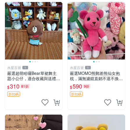
水星百貨
水星百貨
1
1
嚴選超萌哈囉Bear草裙舞主
嚴選MOMO熊郵差熊仙女抱
題小公仔，適合收藏與送禮 1
枕，滿無濾鏡直銷不退不換
00 克 哈囉Bear 草裙舞
經典造型可愛必備 紅薯啵啵
310
590
81折
9折
$
$
間抱枕 抱枕 時尚
折扣碼
折扣碼