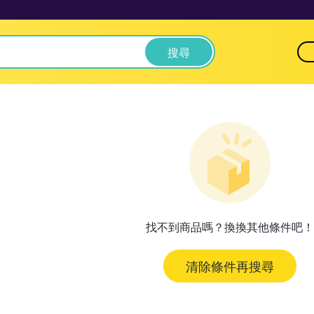
搜尋
找不到商品嗎？換換其他條件吧！
清除條件再搜尋