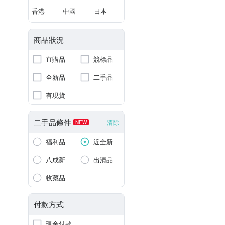
香港
中國
日本
商品狀況
直購品
競標品
全新品
二手品
有現貨
二手品條件
清除
NEW
福利品
近全新
八成新
出清品
收藏品
付款方式
現金付款