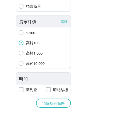
拍賣新星
賣家評價
清除
1-100
高於100
高於1,000
高於10,000
時間
新刊登
即將結標
清除所有條件