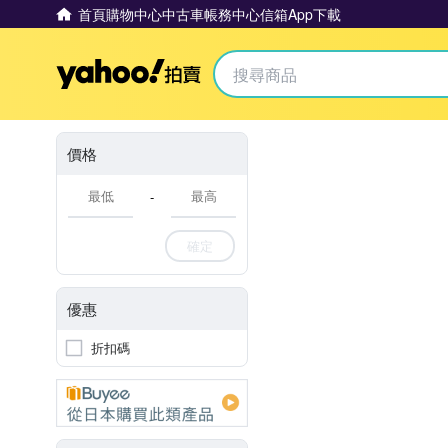
首頁
購物中心
中古車
帳務中心
信箱
App下載
Yahoo拍賣
價格
-
確定
優惠
折扣碼