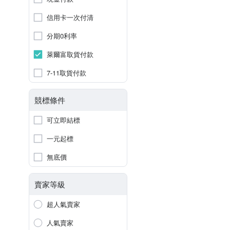
信用卡一次付清
分期0利率
萊爾富取貨付款
7-11取貨付款
競標條件
可立即結標
一元起標
無底價
賣家等級
超人氣賣家
人氣賣家