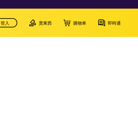
登入
賣東西
購物車
即時通