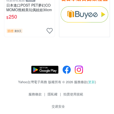
桃樂斯收藏鋪
4334
日本進口POST PET夢幻CO
MOMO熊精美玩偶娃娃30cm
250
$
競標
剩9天
Yahoo台灣電子商務 版權所有 © 2026 服務條款(
更新
)
服務條款
|
隱私權
|
拍賣使用規範
交易安全