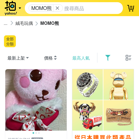
MOMO熊
登
絨毛玩偶
MOMO熊
全部
分類
最新上架
價格
最高人氣