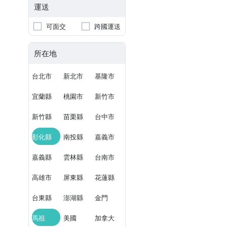
運送
可面交
跨國運送
所在地
台北市
新北市
基隆市
宜蘭縣
桃園市
新竹市
新竹縣
苗栗縣
台中市
彰化縣
南投縣
嘉義市
嘉義縣
雲林縣
台南市
高雄市
屏東縣
花蓮縣
台東縣
澎湖縣
金門
馬祖
美國
加拿大