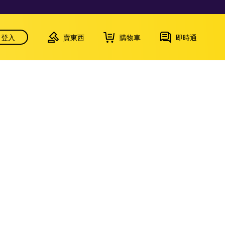
登入
賣東西
購物車
即時通