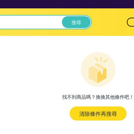
搜尋
找不到商品嗎？換換其他條件吧！
清除條件再搜尋