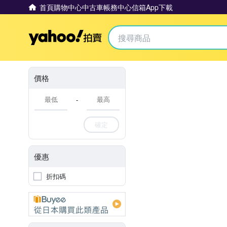
首頁
購物中心
中古車
帳務中心
信箱
App下載
Yahoo拍賣
價格
-
確定
優惠
折扣碼