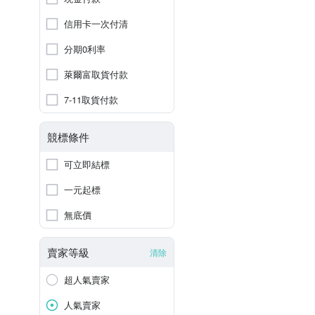
信用卡一次付清
分期0利率
萊爾富取貨付款
7-11取貨付款
競標條件
可立即結標
一元起標
無底價
賣家等級
清除
超人氣賣家
人氣賣家