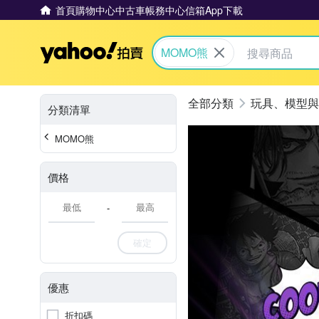
首頁
購物中心
中古車
帳務中心
信箱
App下載
Yahoo拍賣
MOMO熊
玩具、模型與
分類清單
MOMO熊
價格
-
確定
優惠
折扣碼