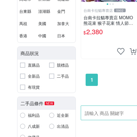
台南卡拉貓專賣店
台東縣
澎湖縣
金門
5902
台南卡拉貓專賣店 MOMO
熊花束 猴子花束 情人節禮
馬祖
美國
加拿大
物 二選一 可繡字 可今天寄
2,380
$
明天到
香港
中國
日本
商品狀況
直購品
競標品
全新品
二手品
1
有現貨
二手品條件
NEW
福利品
近全新
八成新
出清品