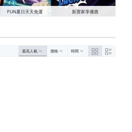
FUN夏日天天免運
新賣家享優惠
最高人氣
價格
時間