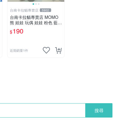
台南卡拉貓專賣店
5902
台南卡拉貓專賣店 MOMO
熊 娃娃 玩偶 娃娃 粉色 藍色
2色分售
190
$
近期銷量1件
搜尋