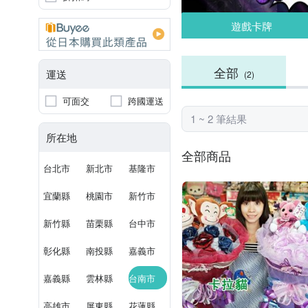
遊戲卡牌
全部
運送
(2)
可面交
跨國運送
1 ~ 2 筆結果
所在地
全部商品
台北市
新北市
基隆市
宜蘭縣
桃園市
新竹市
新竹縣
苗栗縣
台中市
彰化縣
南投縣
嘉義市
嘉義縣
雲林縣
台南市
高雄市
屏東縣
花蓮縣