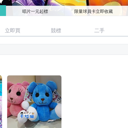
唱片一元起標
限量球員卡立即收藏
立即買
競標
二手