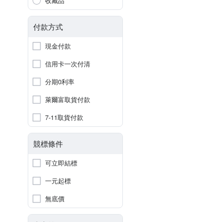
收藏品
付款方式
現金付款
信用卡一次付清
分期0利率
萊爾富取貨付款
7-11取貨付款
競標條件
可立即結標
一元起標
無底價