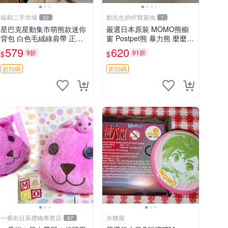
福和二手市場
劉先生的挖寶基地
32
1
星巴克星動集市萌熊款迷你
嚴選日本原裝 MOMO熊櫥
背包 白色毛絨綠肩帶 正式
窗 Postpet熊 暴力熊 麼麼
限量版 新品 上市未拆封 尺
熊，實物精緻收藏無損，二
579
620
9折
91折
$
$
寸約20公分 超適合收藏 迷
手誠意出售 暴力熊 MOMO
你背包 毛絨玩具 背包配件
熊 日本版 櫥趣熊熊偶
折扣碼
折扣碼
一番街日系禮物專賣店
水狸屋
87