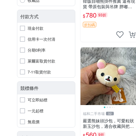
收藏品
韓版自嘲熊掛件推薦 還有現
貨 帶原包裝與吊牌 胖嘟嘟
超可愛 毛絨手感佳 小熊掛
780
93折
$
付款方式
件 自嘲抱枕 小熊抱枕
折扣碼
現金付款
信用卡一次付清
分期0利率
萊爾富取貨付款
7-11取貨付款
競標條件
可立即結標
一元起標
福和二手市場
32
嚴選熊妹頭沙包，可愛粒狀
無底價
新玉沙包，適合收藏與把玩
熊妹 沙包 玉石
560
9折
$