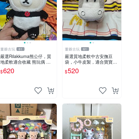
董爺古玩
董爺古玩
61
61
嚴選Rilakkuma熊公仔，質
嚴選質地柔軟中古安撫豆
地柔軟適合收藏 熊玩偶 柔
袋，小牛皮製，適合寶寶安
軟 公仔 收藏
心入眠。 安撫豆袋 小牛皮
620
520
$
$
寶寶安撫