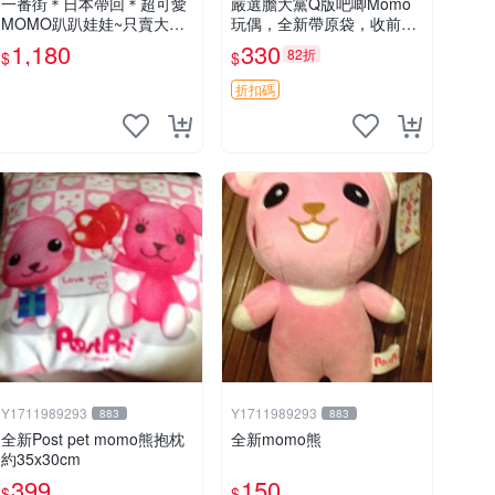
一番街＊日本帶回＊超可愛
嚴選膽大黨Q版吧唧Momo
MOMO趴趴娃娃~只賣大隻
玩偶，全新帶原袋，收前請
的1號~單隻價～生日禮物
詳讀收物須知。非偏遠地區
1,180
330
82折
$
$
同城可取。 膽大黨 Q版 陳
冠希 妙Q玩偶
折扣碼
Y1711989293
Y1711989293
883
883
全新Post pet momo熊抱枕
全新momo熊
約35x30cm
399
150
$
$