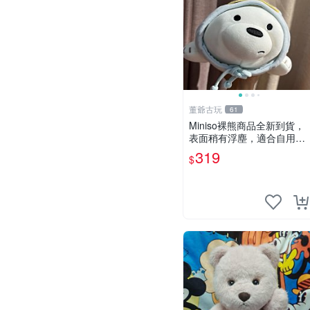
董爺古玩
61
Miniso裸熊商品全新到貨，
表面稍有浮塵，適合自用收
藏嚴選款。 裸熊 商品 裸熊
319
$
玩偶