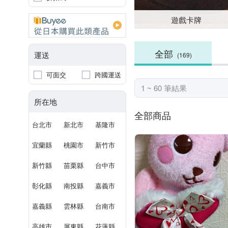
遊戲卡牌
全部
運送
(169)
可面交
跨國運送
1 ~ 60 筆結果
所在地
全部商品
台北市
新北市
基隆市
宜蘭縣
桃園市
新竹市
新竹縣
苗栗縣
台中市
彰化縣
南投縣
嘉義市
嘉義縣
雲林縣
台南市
高雄市
屏東縣
花蓮縣