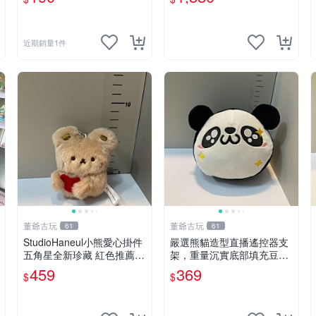
近期銷量1件
董爺古玩
董爺古玩
61
61
StudioHaneul小熊愛心掛件
嚴選熊貓造型直播遙控器支
五角星全新珍藏 紅色推薦收
架，重量沉實底部填充豆
藏 玩具掛飾 掛件 新品
袋，手機遙控器最佳架設選
459
369
$
$
擇推薦 直播遙控器支架 毛
絨玩具 支架架設