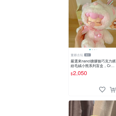
董爺古玩
61
嚴選來nanci搪膠臉巧克力繽
紛毛絨小熊系列盲盒，Crea
my櫻花巧藝盲盒 隱藏款Cre
2,050
$
amy櫻花巧藝 嬰熊盲盒娃娃
樂趣盲盒