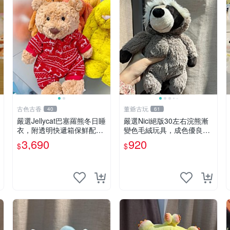
古色古香
董爺古玩
40
61
嚴選Jellycat巴塞羅熊冬日睡
嚴選Nici絕版30左右浣熊漸
衣，附透明快遞箱保鮮配
變色毛絨玩具，成色優良伴
送，童趣可愛可收藏 巴塞羅
隨原廠牌標 浣熊 玩具 毛絨
3,690
920
$
$
熊 睡衣 透明袋