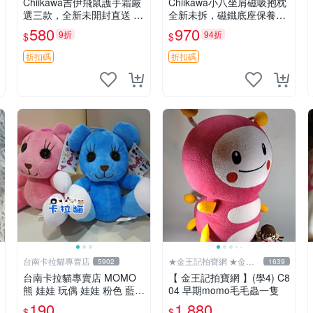
Chiikawa吉伊飛鼠護手霜厳
Chiikawa小八坐肩磁吸抱枕
選三款，全新未開封直送 飛
全新未拆，磁鐵底座保養品
鼠 護手霜 吉伊三款 新貨
專用 磁鐵 磁吸 抱枕
580
970
9折
94折
$
$
折扣碼
折扣碼
台南卡拉貓專賣店
★金王記拍寶網 ★金王
5902
1639
記拍寶趣
台南卡拉貓專賣店 MOMO
【 金王記拍寶網 】(學4) C8
熊 娃娃 玩偶 娃娃 粉色 藍色
04 早期momo毛毛蟲一隻
2色分售
190
1,880
$
$