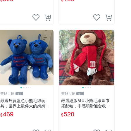
董爺古玩
董爺古玩
61
61
嚴選外貿藍色小熊毛絨玩
嚴選絕版M豆小熊毛線圍巾
具，世界上最偉大的媽媽聖
搭配帢，手感順滑適合收藏
誕節推薦禮物 五角星 兒童
絕版M豆小熊、圍巾、毛線
469
520
$
$
玩具 母親節
帢 經典好搭