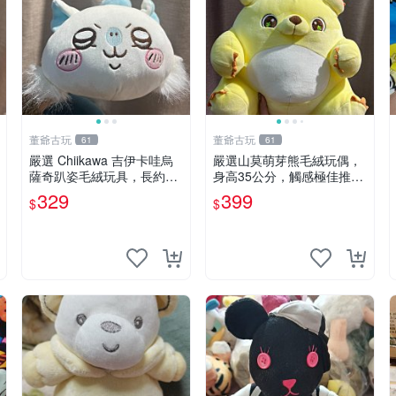
董爺古玩
董爺古玩
61
61
嚴選 Chiikawa 吉伊卡哇烏
嚴選山莫萌芽熊毛絨玩偶，
薩奇趴姿毛絨玩具，長約30
身高35公分，觸感極佳推薦
cm，質地超軟適合收藏 烏
收藏 萌芽熊 毛絨玩偶 串珠
329
399
$
$
薩奇 Chiikawa 毛絨 超軟
玩偶