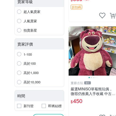
賣家等級
折扣碼
超人氣賣家
人氣賣家
拍賣新星
賣家評價
1-100
高於100
高於1,000
高於10,000
董爺古玩
61
嚴選MINISO草莓熊玩偶，
微瑕仍推薦入手收藏 中古 M
時間
INISO 草莓熊 玩具 收藏
450
$
新刊登
即將結標