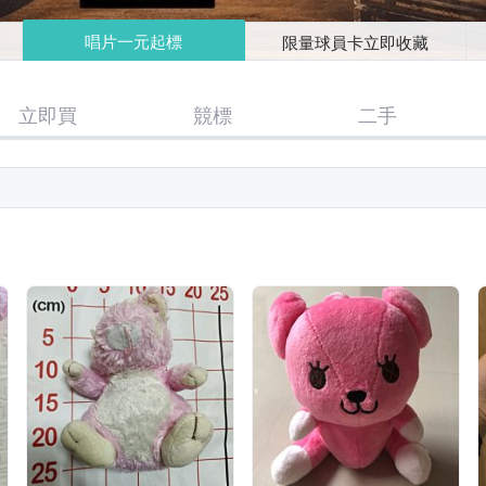
唱片一元起標
限量球員卡立即收藏
立即買
競標
二手