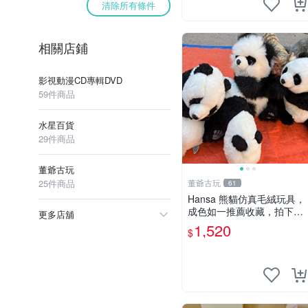
清除所有條件
相關店鋪
影視動漫CD專輯DVD
59件商品
水星百貨
29件商品
董爺古玩
25件商品
董爺古玩
61
Hansa 熊貓仿真毛絨玩具，
成色如一推薦收藏，拍下無
更多店舖
疑心 熊貓 毛絨玩具 收藏
1,520
$