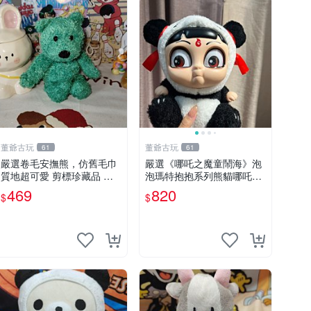
董爺古玩
董爺古玩
61
61
嚴選卷毛安撫熊，仿舊毛巾
嚴選《哪吒之魔童鬧海》泡
質地超可愛 剪標珍藏品 老
泡瑪特抱抱系列熊貓哪吒搪
式毛巾質地 安撫熊 款式
膠臉毛絨， STATE：如圖顯
469
820
$
$
示 哪吒 毛絨公仔 泡泡瑪特