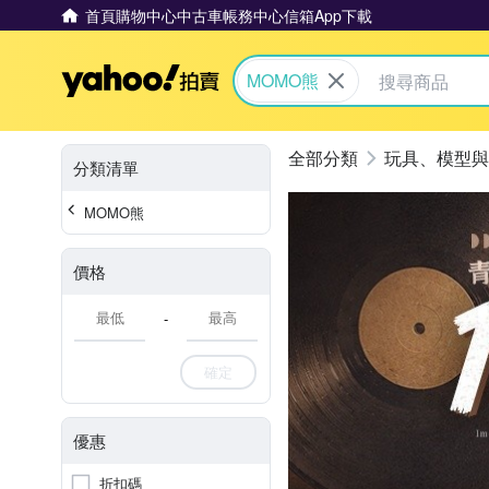
首頁
購物中心
中古車
帳務中心
信箱
App下載
Yahoo拍賣
MOMO熊
玩具、模型與
分類清單
MOMO熊
價格
-
確定
優惠
折扣碼