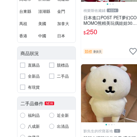
桃樂斯收藏鋪
台東縣
澎湖縣
金門
4334
日本進口POST PET夢幻CO
MOMO熊精美玩偶娃娃30c
馬祖
美國
加拿大
m
250
$
香港
中國
日本
競標
剩8天
商品狀況
直購品
競標品
全新品
二手品
有現貨
二手品條件
NEW
福利品
近全新
八成新
出清品
劉先生的挖寶基地
1