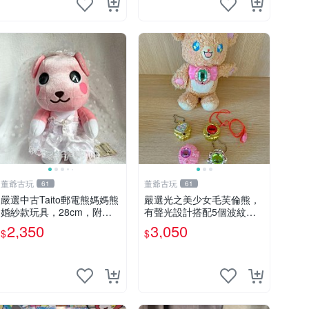
董爺古玩
董爺古玩
61
61
嚴選中古Taito郵電熊媽媽熊
嚴選光之美少女毛芙倫熊，
婚紗款玩具，28cm，附原
有聲光設計搭配5個波紋
盒，保存極佳實拍，婚紗細
石，成色完美如圖。爽快附
2,350
3,050
$
$
節清晰可見，偶像收藏推薦
電池，讓愛心不打折扣。 光
婚紗小花 玩具 模型
之美少女 毛芙倫熊 波紋石
有聲光