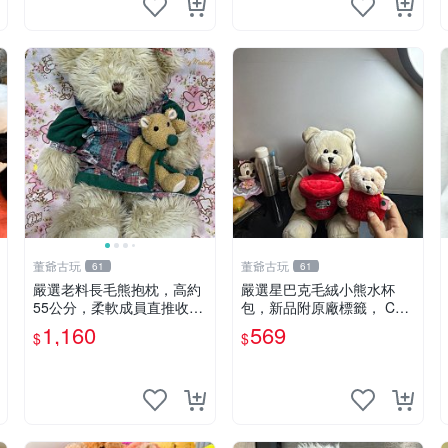
董爺古玩
董爺古玩
61
61
嚴選老料長毛熊抱枕，高約
嚴選星巴克毛絨小熊水杯
55公分，柔軟成員直推收藏
包，新品附原廠標籤， CO
長毛熊 柔軟熊抱枕 55公分
NDITION 良好，詳情請參閱
1,160
569
$
$
商品圖片。 星巴克 毛絨小
熊 水杯包