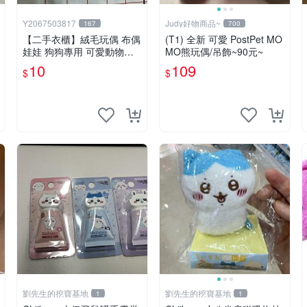
Y2067503817
Judy好物商品~
167
700
【二手衣櫃】絨毛玩偶 布偶
(T1) 全新 可愛 PostPet MO
娃娃 狗狗專用 可愛動物系
MO熊玩偶/吊飾~90元~
列 耐咬耐磨玩具 玩偶 粉紅
10
109
$
$
熊寵物玩具 1120929
劉先生的挖寶基地
劉先生的挖寶基地
1
1