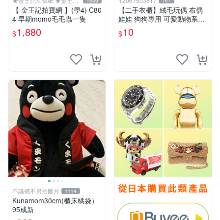
★金王記拍寶網 ★金王記
Y2067503817
1639
167
拍寶趣
【 金王記拍寶網 】(學4) C80
【二手衣櫃】絨毛玩偶 布偶
4 早期momo毛毛蟲一隻
娃娃 狗狗專用 可愛動物系列
耐咬耐磨玩具 玩偶 粉紅熊寵
1,880
10
$
$
物玩具 1120929
不議價不另拍圖片
1114
Kunamom30cm(櫃床橘袋）
95成新