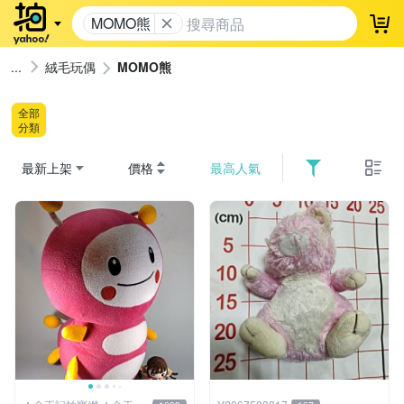
MOMO熊
登
絨毛玩偶
MOMO熊
全部
分類
最新上架
價格
最高人氣