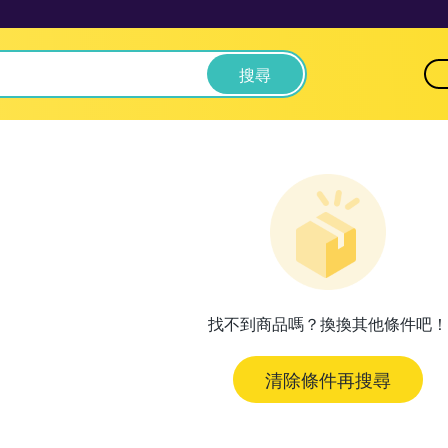
搜尋
找不到商品嗎？換換其他條件吧！
清除條件再搜尋