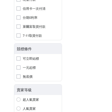
信用卡一次付清
分期0利率
萊爾富取貨付款
7-11取貨付款
競標條件
可立即結標
一元起標
無底價
賣家等級
超人氣賣家
人氣賣家