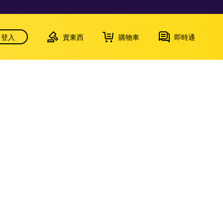
登入
賣東西
購物車
即時通