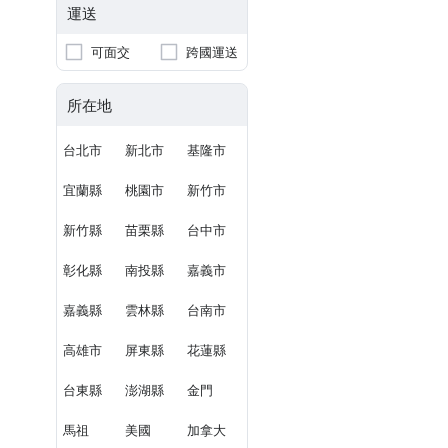
運送
可面交
跨國運送
所在地
台北市
新北市
基隆市
宜蘭縣
桃園市
新竹市
新竹縣
苗栗縣
台中市
彰化縣
南投縣
嘉義市
嘉義縣
雲林縣
台南市
高雄市
屏東縣
花蓮縣
台東縣
澎湖縣
金門
馬祖
美國
加拿大