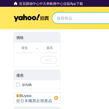
首頁
購物中心
中古車
帳務中心
信箱
App下載
Yahoo拍賣
價格
-
確定
優惠
折扣碼