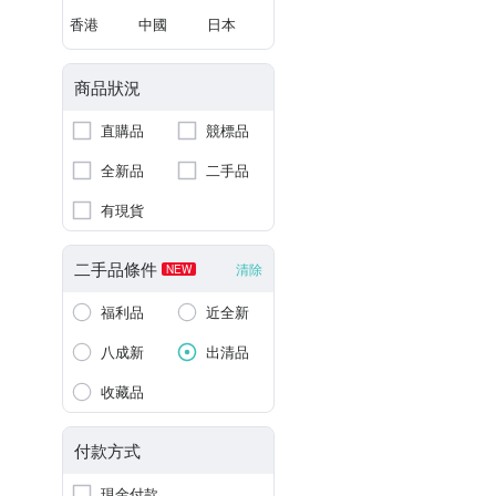
香港
中國
日本
商品狀況
直購品
競標品
全新品
二手品
有現貨
二手品條件
清除
NEW
福利品
近全新
八成新
出清品
收藏品
付款方式
現金付款