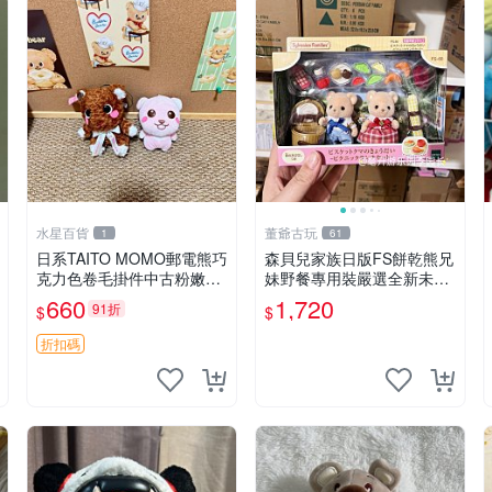
水星百貨
董爺古玩
1
61
日系TAITO MOMO郵電熊巧
森貝兒家族日版FS餅乾熊兄
克力色卷毛掛件中古粉嫩玩
妹野餐專用裝嚴選全新未開
偶微瑕推薦 postpet momo
封，包含兩組大童款紙盒
660
1,720
91折
$
$
郵電熊 中古玩偶
裝，適合收藏與分享。 餅乾
熊兄妹、野餐、收藏
折扣碼