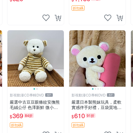
折扣碼
影視動漫CD專輯DVD
影視動漫CD專輯DVD
57
57
嚴選中古豆豆眼條紋安撫熊
嚴選日本製熊妹玩具，柔軟
毛絨公仔 色澤新鮮 微小瑕
實感伴手好禮，豆袋質地手
疵可收藏 中古 安撫熊 條紋
感佳，抱枕小熊 recom 推薦
369
610
84折
91折
$
$
公仔
白色豆袋 玩具
折扣碼
折扣碼