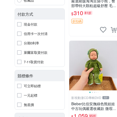
收藏品
嚴選絕版海淘豆袋小熊，臀
部帶特大顆粒超級舒壓 毛毛
摸起來格外順滑適合收藏 10
310
81折
$
付款方式
0%棉質 豆袋枕 豆袋、抱
枕、小熊
折扣碼
現金付款
信用卡一次付清
分期0利率
萊爾富取貨付款
7-11取貨付款
競標條件
可立即結標
一元起標
影視動漫CD專輯DVD
57
Bieber比伯安撫綠色熊娃娃
無底價
中古玩偶嚴選收藏款 微瑕輕
度使用 Bieber綠熊娃娃 中
1,059
95折
$