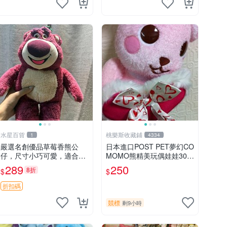
水星百貨
桃樂斯收藏鋪
1
4334
嚴選名創優品草莓香熊公
日本進口POST PET夢幻CO
仔，尺寸小巧可愛，適合收
MOMO熊精美玩偶娃娃30c
藏賞玩 30cm 玩具 公仔 草
m
289
250
8折
$
$
莓熊
折扣碼
競標
剩9小時