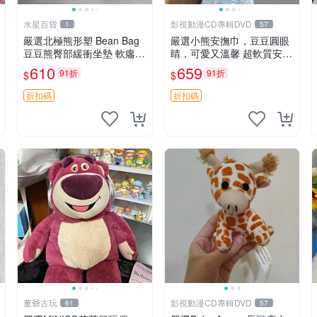
水星百貨
影視動漫CD專輯DVD
1
57
嚴選北極熊形塑 Bean Bag
嚴選小熊安撫巾，豆豆圓眼
豆豆熊臀部緩衝坐墊 軟癟癟
睛，可愛又溫馨 超軟質安撫
舒壓設計 保暖又實用 適合
巾，豆豆設計，哄睡好幫手
610
659
91折
91折
$
$
久坐放松 推薦居家使用 RU
約克豆豆眼安撫巾 數碼豆豆
SS系列 豆豆熊屁屁坐墊 3D
眼
折扣碼
折扣碼
顆粒結構
董爺古玩
影視動漫CD專輯DVD
61
57