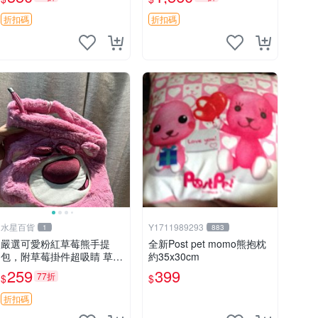
加熱，適合各個年齡層，冷
暖兩用享受抱抱樂趣，不容
折扣碼
折扣碼
錯過嚴選好物 溫暖 冷感
水星百貨
Y1711989293
1
883
嚴選可愛粉紅草莓熊手提
全新Post pet momo熊抱枕
包，附草莓掛件超吸睛 草莓
約35x30cm
熊手提包 草莓掛件 可愛port
259
399
77折
$
$
unese
折扣碼