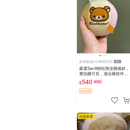
影視動漫CD專輯DVD
57
嚴選SanX輕松熊安睡搖鈴，
實拍圖可見，適合睡前伴
侶， Picks安撫好物 0325
540
89折
$
懸吊 電腦
折扣碼
拍賣新星