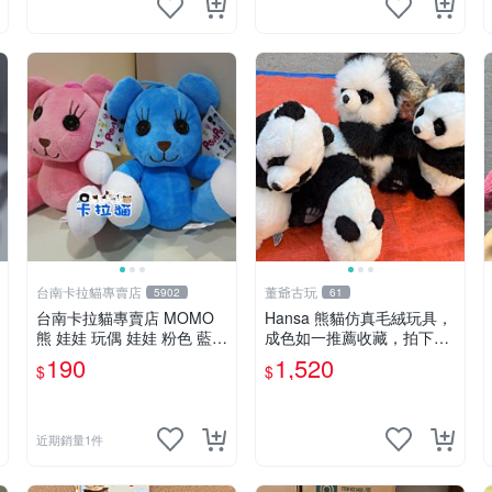
台南卡拉貓專賣店
董爺古玩
5902
61
台南卡拉貓專賣店 MOMO
Hansa 熊貓仿真毛絨玩具，
熊 娃娃 玩偶 娃娃 粉色 藍色
成色如一推薦收藏，拍下無
2色分售
疑心 熊貓 毛絨玩具 收藏
190
1,520
$
$
近期銷量1件