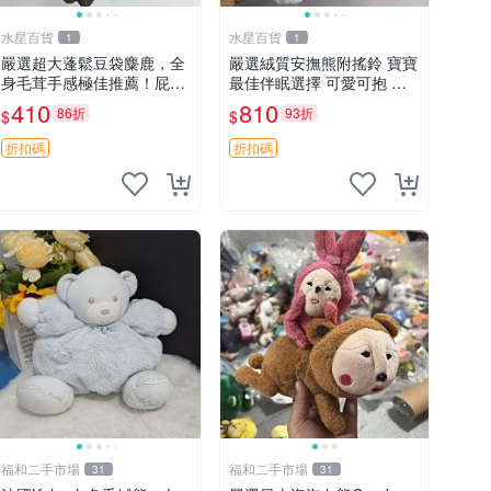
水星百貨
水星百貨
1
1
嚴選超大蓬鬆豆袋麋鹿，全
嚴選絨質安撫熊附搖鈴 寶寶
身毛茸手感極佳推薦！屁股
最佳伴眠選擇 可愛可抱 絨
與四肢填充均勻，適合收藏
毛玩具 安撫熊 嬰兒用
410
810
86折
93折
$
$
與孩童共賞。 麋鹿 豆袋 毛
茸玩具
折扣碼
折扣碼
福和二手市場
福和二手市場
31
31