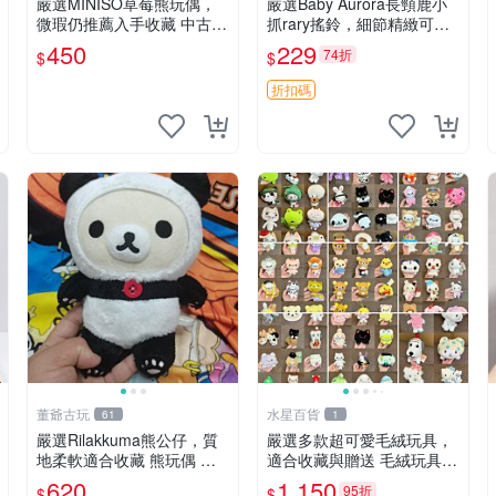
嚴選MINISO草莓熊玩偶，
嚴選Baby Aurora長頸鹿小
微瑕仍推薦入手收藏 中古 M
抓rary搖鈴，細節精緻可聆
INISO 草莓熊 玩具 收藏
聽清脆鈴音 軟萌可愛 定制
450
229
74折
$
$
紀念 金屬搖鈴 新手媽咪推
薦 長頸鹿 抓rary 搖鈴
折扣碼
董爺古玩
水星百貨
61
1
嚴選Rilakkuma熊公仔，質
嚴選多款超可愛毛絨玩具，
地柔軟適合收藏 熊玩偶 柔
適合收藏與贈送 毛絨玩具、
軟 公仔 收藏
抱枕、公仔
620
1,150
95折
$
$