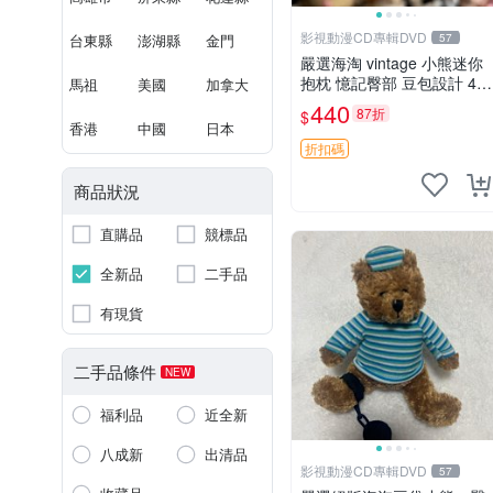
影視動漫CD專輯DVD
台東縣
澎湖縣
金門
57
嚴選海淘 vintage 小熊迷你
抱枕 憶記臀部 豆包設計 4c
馬祖
美國
加拿大
m 高 推薦收藏 迷你豆包小
440
87折
$
熊、高臀部、豆袋抱枕
香港
中國
日本
折扣碼
商品狀況
直購品
競標品
全新品
二手品
有現貨
二手品條件
NEW
福利品
近全新
八成新
出清品
影視動漫CD專輯DVD
57