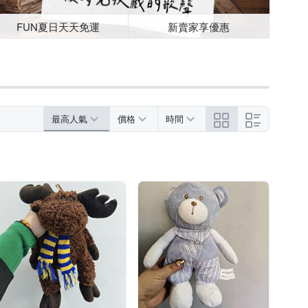
FUN夏日天天免運
新賣家享優惠
最高人氣
價格
時間