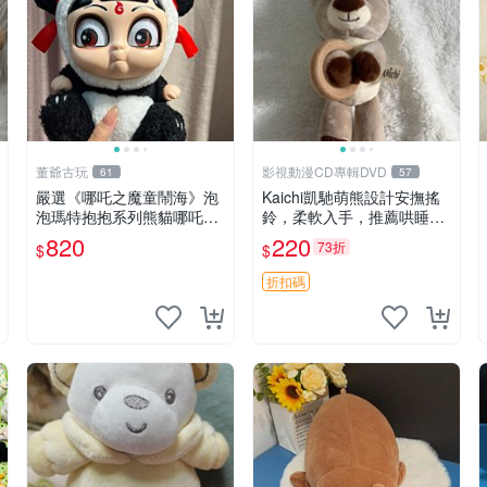
董爺古玩
影視動漫CD專輯DVD
61
57
嚴選《哪吒之魔童鬧海》泡
Kaichi凱馳萌熊設計安撫搖
泡瑪特抱抱系列熊貓哪吒搪
鈴，柔軟入手，推薦哄睡好
膠臉毛絨， STATE：如圖顯
選擇 熊公仔 安撫玩具 喂食
820
220
73折
$
$
示 哪吒 毛絨公仔 泡泡瑪特
環
折扣碼