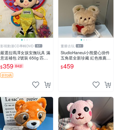
影視動漫CD專輯DVD
董爺古玩
57
61
嚴選拉瑪澤女孩安撫玩具 滿
StudioHaneul小熊愛心掛件
意送補包 2號裝 650g 匹配
五角星全新珍藏 紅色推薦收
嬰幼童舒壓好伴侶 女孩專用
藏 玩具掛飾 掛件 新品
359
459
84折
$
$
安心選擇 安撫玩偶 衝包 玩
具
折扣碼