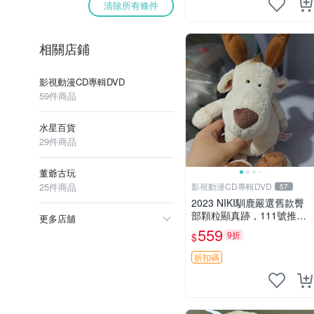
清除所有條件
相關店鋪
影視動漫CD專輯DVD
59件商品
水星百貨
29件商品
董爺古玩
25件商品
影視動漫CD專輯DVD
57
2023 NIKI馴鹿嚴選舊款臀
部顆粒顯真跡，111號推薦
更多店舖
珍藏品 馴鹿 舊款 尾巴顆粒
559
9折
$
折扣碼