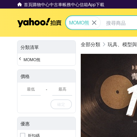
首頁
購物中心
中古車
帳務中心
信箱
App下載
Yahoo拍賣
MOMO熊
玩具、模型與
分類清單
MOMO熊
價格
-
確定
優惠
折扣碼