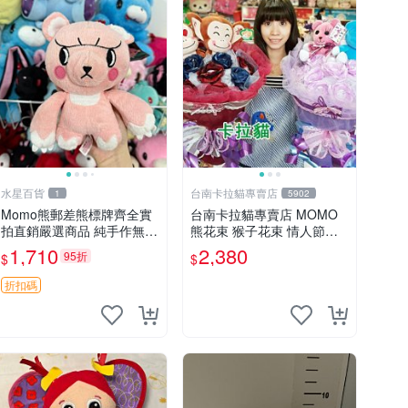
水星百貨
台南卡拉貓專賣店
1
5902
Momo熊郵差熊標牌齊全實
台南卡拉貓專賣店 MOMO
拍直銷嚴選商品 純手作無修
熊花束 猴子花束 情人節禮
圖可收藏 郵差熊 Momo熊
物 二選一 可繡字 可今天寄
1,710
2,380
95折
$
$
標牌 商品
明天到
折扣碼