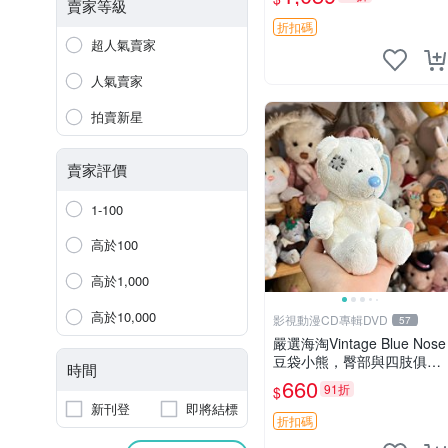
古玩偶 微瑕
賣家等級
折扣碼
超人氣賣家
人氣賣家
拍賣新星
賣家評價
1-100
高於100
高於1,000
高於10,000
影視動漫CD專輯DVD
57
嚴選海淘Vintage Blue Nose
豆袋小熊，臀部與四肢俱
時間
全，坐高11公分，附原盒與
660
91折
$
吊牌收藏。藍鼻子小熊，值
新刊登
即將結標
得擁有 玩具 憶熊
折扣碼