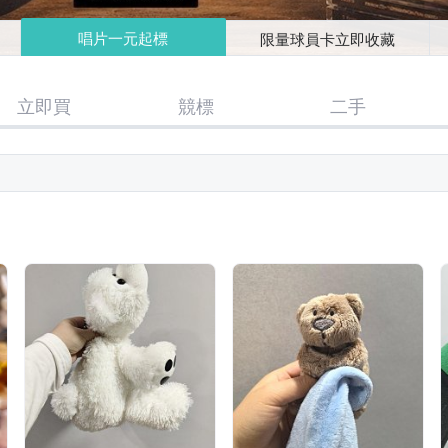
唱片一元起標
限量球員卡立即收藏
立即買
競標
二手