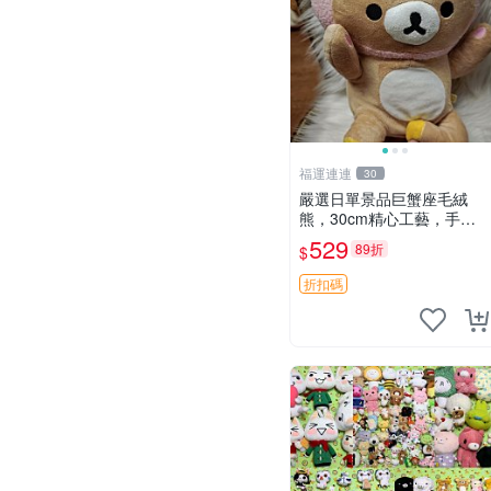
福運連連
30
嚴選日單景品巨蟹座毛絨
熊，30cm精心工藝，手感
軟糯推薦收藏送人 巨蟹座
529
89折
$
毛絨玩具 精緻做工
折扣碼