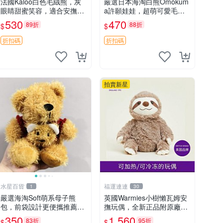
法國Kaloo白色毛絨熊，灰
嚴選日本海淘白熊Omokum
眼睛甜蜜笑容，適合安撫逗
a許願娃娃，超萌可愛毛絨
趣可愛，柔軟面料手感佳。
公仔推薦收藏 白熊 Omoku
530
470
89折
88折
$
$
14 白色安撫熊 毛絨玩具 寶
ma 毛絨玩具 偽裝娃娃 玩具
寶逗樂具
擺飾
折扣碼
折扣碼
拍賣新星
水星百貨
福運連連
1
30
嚴選海淘Soft萌系母子熊
英國Warmies小樹懶瓦姆安
包，前袋設計更便攜推薦收
撫玩偶，全新正品附原廠吊
藏 母子熊 軟綿綿 包包
牌與防塵袋，內藏薰衣草可
350
1,560
83折
95折
$
$