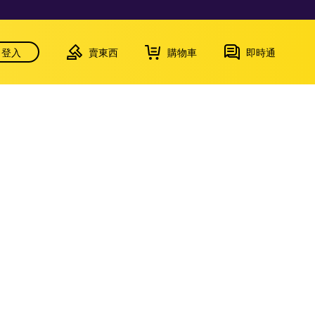
登入
賣東西
購物車
即時通