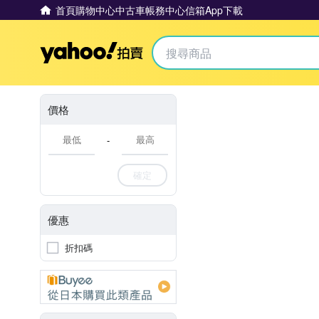
首頁
購物中心
中古車
帳務中心
信箱
App下載
Yahoo拍賣
價格
-
確定
優惠
折扣碼