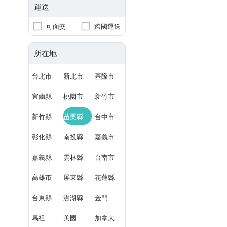
運送
可面交
跨國運送
所在地
台北市
新北市
基隆市
宜蘭縣
桃園市
新竹市
新竹縣
苗栗縣
台中市
彰化縣
南投縣
嘉義市
嘉義縣
雲林縣
台南市
高雄市
屏東縣
花蓮縣
台東縣
澎湖縣
金門
馬祖
美國
加拿大