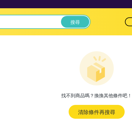
搜尋
找不到商品嗎？換換其他條件吧！
清除條件再搜尋