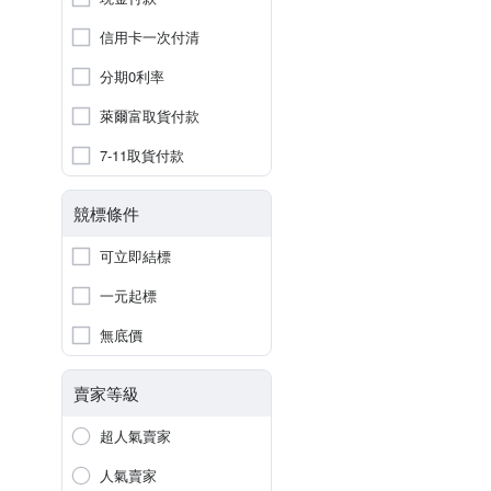
信用卡一次付清
分期0利率
萊爾富取貨付款
7-11取貨付款
競標條件
可立即結標
一元起標
無底價
賣家等級
超人氣賣家
人氣賣家