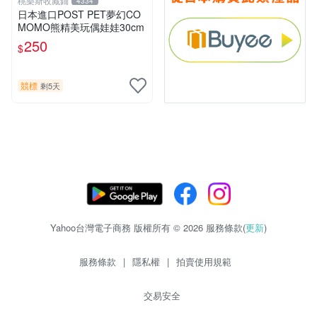
桃樂斯收藏鋪
4334
日本進口POST PET夢幻CO
MOMO熊精美玩偶娃娃30cm
250
$
競標
剩5天
Yahoo台灣電子商務 版權所有 © 2026 服務條款(
更新
)
服務條款
|
隱私權
|
拍賣使用規範
交易安全