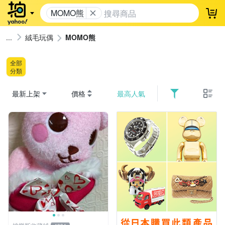
MOMO熊
登
絨毛玩偶
MOMO熊
全部
分類
最新上架
價格
最高人氣