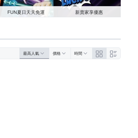
FUN夏日天天免運
新賣家享優惠
最高人氣
價格
時間