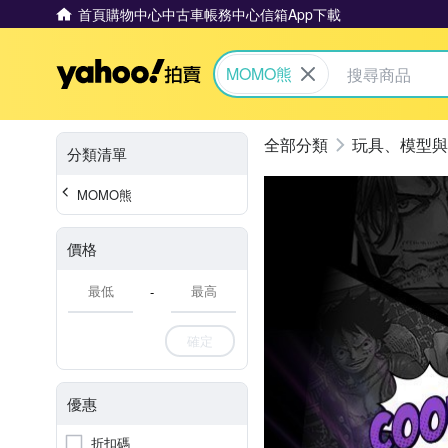
首頁
購物中心
中古車
帳務中心
信箱
App下載
Yahoo拍賣
MOMO熊
玩具、模型與
分類清單
MOMO熊
價格
-
確定
優惠
折扣碼