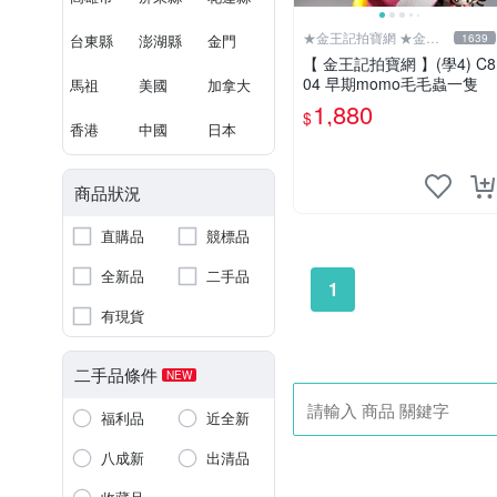
★金王記拍寶網 ★金王
台東縣
澎湖縣
金門
1639
記拍寶趣
【 金王記拍寶網 】(學4) C8
04 早期momo毛毛蟲一隻
馬祖
美國
加拿大
1,880
$
香港
中國
日本
商品狀況
直購品
競標品
全新品
二手品
1
有現貨
二手品條件
NEW
福利品
近全新
八成新
出清品