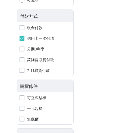
收藏品
付款方式
現金付款
信用卡一次付清
分期0利率
萊爾富取貨付款
7-11取貨付款
競標條件
可立即結標
一元起標
無底價