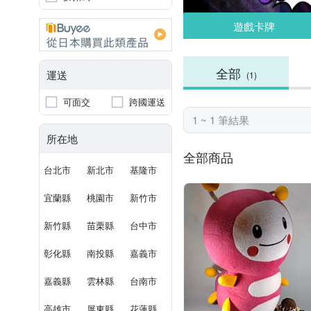
遊戲卡牌
全部
運送
(1)
可面交
跨國運送
1 ~ 1 筆結果
所在地
全部商品
台北市
新北市
基隆市
宜蘭縣
桃園市
新竹市
新竹縣
苗栗縣
台中市
彰化縣
南投縣
嘉義市
嘉義縣
雲林縣
台南市
高雄市
屏東縣
花蓮縣