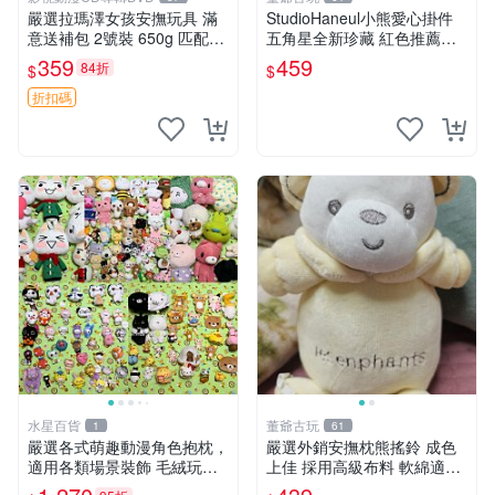
嚴選拉瑪澤女孩安撫玩具 滿
StudioHaneul小熊愛心掛件
意送補包 2號裝 650g 匹配嬰
五角星全新珍藏 紅色推薦收
幼童舒壓好伴侶 女孩專用 安
藏 玩具掛飾 掛件 新品
359
459
84折
$
$
心選擇 安撫玩偶 衝包 玩具
折扣碼
水星百貨
董爺古玩
1
61
嚴選各式萌趣動漫角色抱枕，
嚴選外銷安撫枕熊搖鈴 成色
適用各類場景裝飾 毛絨玩
上佳 採用高級布料 軟綿適合
具、卡通抱枕、趣味玩偶
收藏 安心選購 安撫枕 熊玩具