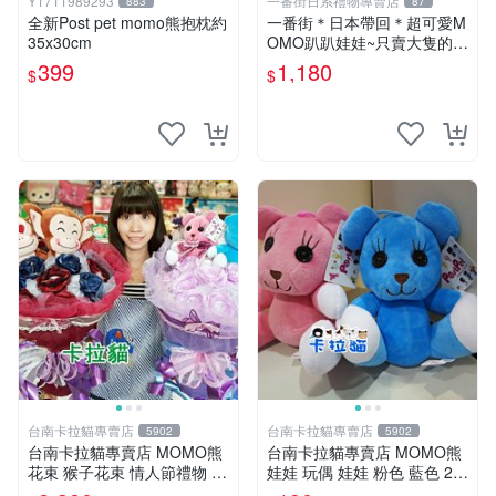
Y1711989293
一番街日系禮物專賣店
883
87
全新Post pet momo熊抱枕約
一番街＊日本帶回＊超可愛M
35x30cm
OMO趴趴娃娃~只賣大隻的1
號~單隻價～生日禮物
399
1,180
$
$
台南卡拉貓專賣店
台南卡拉貓專賣店
5902
5902
台南卡拉貓專賣店 MOMO熊
台南卡拉貓專賣店 MOMO熊
花束 猴子花束 情人節禮物 二
娃娃 玩偶 娃娃 粉色 藍色 2色
選一 可繡字 可今天寄明天到
分售