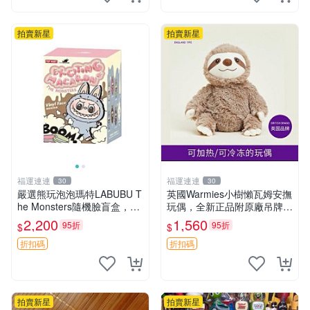
拍賣新星
拍賣新星
福運連連
福運連連
30
30
嚴選熊玩泡泡瑪特LABUBU T
英國Warmies小樹懶瓦姆安撫
he Monsters隨機臉盲盒，萌
玩偶，全新正品附原廠吊牌與
趣馬卡龍設計 芝麻豆豆 LAB
防塵袋，內藏薰衣草可加熱，
2,200
1,560
95折
95折
$
$
UBU LABUBU THE MONST
適合各個年齡層，冷暖兩用享
ERS 橙色豆
受抱抱樂趣，不容錯過嚴選好
折扣碼
折扣碼
物 溫暖 冷感
拍賣新星
拍賣新星