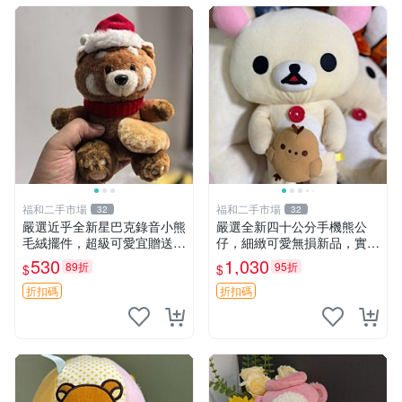
福和二手市場
福和二手市場
32
32
嚴選近乎全新星巴克錄音小熊
嚴選全新四十公分手機熊公
毛絨擺件，超級可愛宜贈送掛
仔，細緻可愛無損新品，實拍
飾 錄音小熊 毛絨擺件 贈品
展現萌趣風采 潘朵拉 熊抱枕
530
1,030
89折
95折
$
$
折扣碼
折扣碼