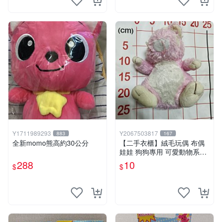
Y1711989293
Y2067503817
883
167
全新momo熊高約30公分
【二手衣櫃】絨毛玩偶 布偶
娃娃 狗狗專用 可愛動物系列
耐咬耐磨玩具 玩偶 粉紅熊寵
288
10
$
$
物玩具 1120929