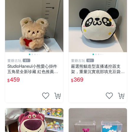
董爺古玩
董爺古玩
61
61
StudioHaneul小熊愛心掛件
嚴選熊貓造型直播遙控器支
五角星全新珍藏 紅色推薦收
架，重量沉實底部填充豆袋，
藏 玩具掛飾 掛件 新品
手機遙控器最佳架設選擇推薦
459
369
$
$
直播遙控器支架 毛絨玩具 支
架架設