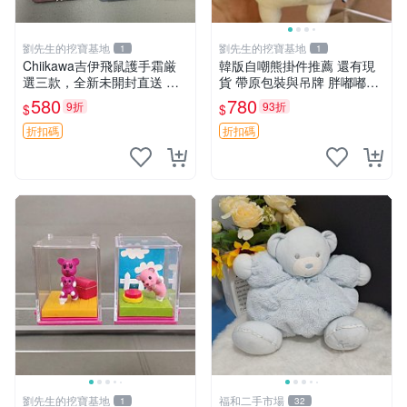
劉先生的挖寶基地
劉先生的挖寶基地
1
1
Chiikawa吉伊飛鼠護手霜厳
韓版自嘲熊掛件推薦 還有現
選三款，全新未開封直送 飛
貨 帶原包裝與吊牌 胖嘟嘟超
鼠 護手霜 吉伊三款 新貨
可愛 毛絨手感佳 小熊掛件 自
580
780
9折
93折
$
$
嘲抱枕 小熊抱枕
折扣碼
折扣碼
劉先生的挖寶基地
福和二手市場
1
32