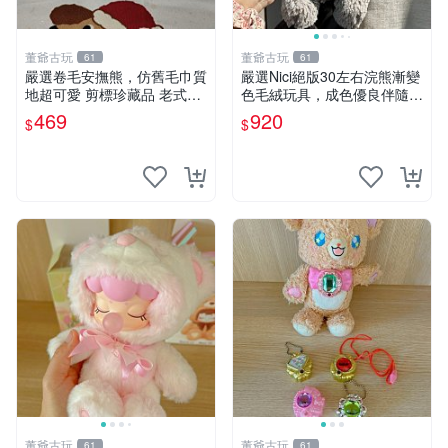
董爺古玩
董爺古玩
61
61
嚴選卷毛安撫熊，仿舊毛巾質
嚴選Nici絕版30左右浣熊漸變
地超可愛 剪標珍藏品 老式毛
色毛絨玩具，成色優良伴隨原
巾質地 安撫熊 款式
廠牌標 浣熊 玩具 毛絨
469
920
$
$
董爺古玩
董爺古玩
61
61