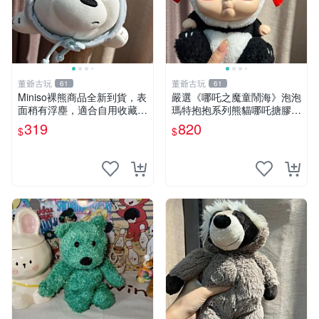
董爺古玩
董爺古玩
61
61
Miniso裸熊商品全新到貨，表
嚴選《哪吒之魔童鬧海》泡泡
面稍有浮塵，適合自用收藏嚴
瑪特抱抱系列熊貓哪吒搪膠臉
選款。 裸熊 商品 裸熊玩偶
毛絨， STATE：如圖顯示 哪
319
820
$
$
吒 毛絨公仔 泡泡瑪特