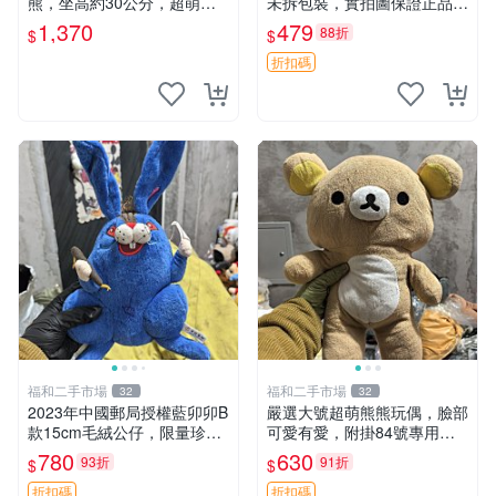
熊，坐高約30公分，超萌可
未拆包裝，實拍圖保證正品
愛收藏首選 天使郵電熊 Mom
豆袋玩具 嚴選 M家 豆袋熊
1,370
479
88折
$
$
o熊 玩具
折扣碼
福和二手市場
福和二手市場
32
32
2023年中國郵局授權藍卯卯B
嚴選大號超萌熊熊玩偶，臉部
款15cm毛絨公仔，限量珍藏
可愛有愛，附掛84號專用
版 毛絨玩具 新年禮品 藍卯卯
袋，適合收藏與送禮 寶寶熊
780
630
93折
91折
$
$
限量版 15cm
玩具 熊抱枕
折扣碼
折扣碼