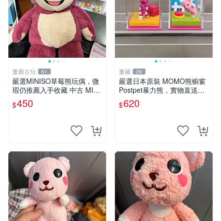
董爺古玩
董藏
61
29
嚴選MINISO草莓熊玩偶，微
嚴選日本原裝 MOMO熊櫥窗
瑕仍推薦入手收藏 中古 MINI
Postpet暴力熊，實物直送新
SO 草莓熊 玩具 收藏
臺灣。MOMO熊 暴力熊 熊貓
450
620
$
$
櫥窗