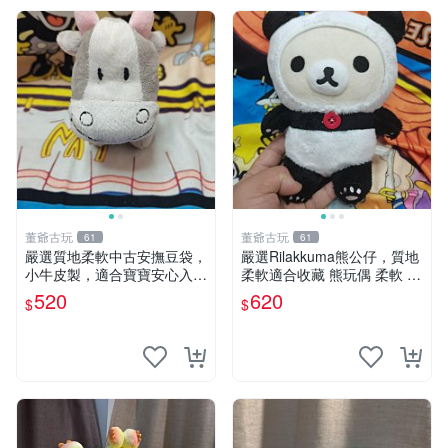
董爺古玩
董爺古玩
61
61
嚴選質地柔軟中古安撫豆袋，
嚴選Rilakkuma熊公仔，質地
小牛皮製，適合寶寶安心入
柔軟適合收藏 熊玩偶 柔軟 公
眠。 安撫豆袋 小牛皮 寶寶安
仔 收藏
520
620
$
$
撫