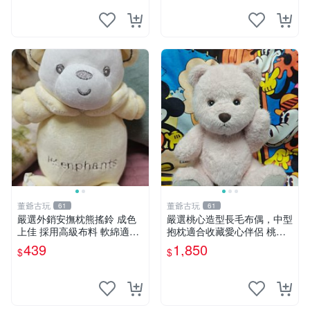
妹、野餐、收藏
董爺古玩
董爺古玩
61
61
嚴選外銷安撫枕熊搖鈴 成色
嚴選桃心造型長毛布偶，中型
上佳 採用高級布料 軟綿適合
抱枕適合收藏愛心伴侶 桃心
收藏 安心選購 安撫枕 熊玩具
抱枕 布娃娃 猛咬布偶
439
1,850
$
$
搖鈴