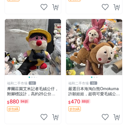
福和二手市場
福和二手市場
32
32
摩爾莊園艾米記者毛絨公仔，
嚴選日本海淘白熊Omokuma
附腳標設計，高約25公分，
許願娃娃，超萌可愛毛絨公仔
全新未拆封，限量珍藏。艾米
推薦收藏 白熊 Omokuma 毛
880
470
94折
88折
$
$
記者 毛絨公仔 超萌玩偶
絨玩具 偽裝娃娃 玩具擺飾
折扣碼
折扣碼