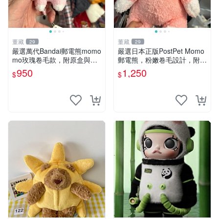
董藏
董藏
29
29
嚴選萬代Bandai郵電熊momo
嚴選日本正版PostPet Momo
mo玫瑰卷毛款，附原盒與吊
郵電熊，粉嫩卷毛設計，附原
牌，粉嫩可愛入手即柔軟～
裝包裝與吊牌，超Recomme
950
1,250
$
$
玫瑰卷毛 郵電熊 正品
nded收藏品 1095 玩偶 包裝