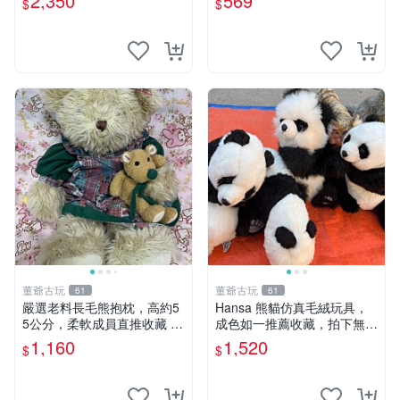
2,350
569
$
$
清晰可見，偶像收藏推薦 婚
片。 星巴克 毛絨小熊 水杯包
紗小花 玩具 模型
董爺古玩
董爺古玩
61
61
嚴選老料長毛熊抱枕，高約5
Hansa 熊貓仿真毛絨玩具，
5公分，柔軟成員直推收藏 長
成色如一推薦收藏，拍下無疑
毛熊 柔軟熊抱枕 55公分
心 熊貓 毛絨玩具 收藏
1,160
1,520
$
$