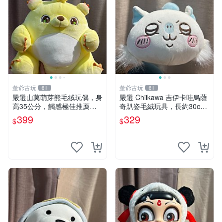
董爺古玩
董爺古玩
61
61
嚴選山莫萌芽熊毛絨玩偶，身
嚴選 Chiikawa 吉伊卡哇烏薩
高35公分，觸感極佳推薦收
奇趴姿毛絨玩具，長約30c
藏 萌芽熊 毛絨玩偶 串珠玩偶
m，質地超軟適合收藏 烏薩
399
329
$
$
奇 Chiikawa 毛絨 超軟