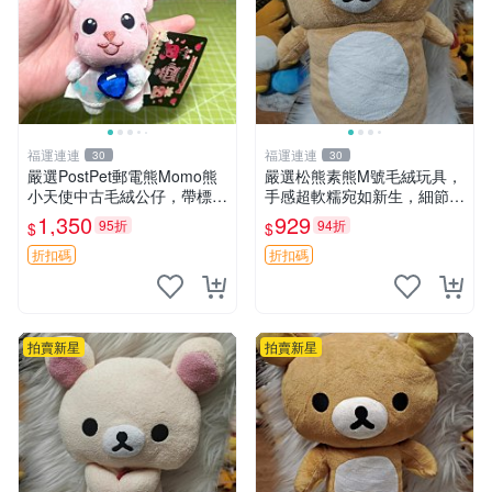
福運連連
福運連連
30
30
嚴選PostPet郵電熊Momo熊
嚴選松熊素熊M號毛絨玩具，
小天使中古毛絨公仔，帶標牌
手感超軟糯宛如新生，細節精
保存完好。絕版稀有少見收藏
緻完美無瑕，推薦送禮或珍
1,350
929
95折
94折
$
$
品，微瑕可接受，狀態如圖。
藏，中古狀態保養得宜。 松
所見即所得，毛絨精品嚴選推
熊 素熊 毛絨doll
折扣碼
折扣碼
薦。 中古收藏
拍賣新星
拍賣新星