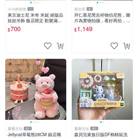
小小的領地
泉古堂
1
8
東京迪士尼 米奇 米妮 絕版品
拜仁慕尼黑吉祥物伯尼熊，圖
娃娃吊飾 飯店限定 歡樂滿人
片為實物拍攝，看好再拍，不
間 復活節
退不換-187978
700
1,149
$
$
董爺古玩
董爺古玩
61
61
Jellycat草莓熊28CM 鎮店獨
森貝兒家族日版DF棉棉鼠洗