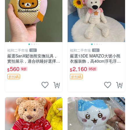
福和二手市場
福和二手市場
32
32
嚴選SanX鬆弛熊安撫玩具，
嚴選13DE MARZO大號小熊
實拍展示，適合哄睡好選擇
衣服裝飾，高40cm浮毛浮
電腦玩具 安撫用品
灰，詳觀後再拍。二手收藏請
560
2,160
9折
95折
$
$
珍惜。 13DE MARZO 二手
小熊 衣服裝飾
折扣碼
折扣碼