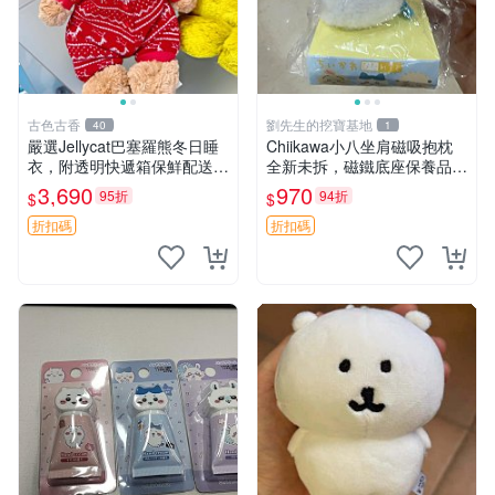
古色古香
劉先生的挖寶基地
40
1
嚴選Jellycat巴塞羅熊冬日睡
Chiikawa小八坐肩磁吸抱枕
衣，附透明快遞箱保鮮配送，
全新未拆，磁鐵底座保養品專
童趣可愛可收藏 巴塞羅熊 睡
用 磁鐵 磁吸 抱枕
3,690
970
95折
94折
$
$
衣 透明袋
折扣碼
折扣碼