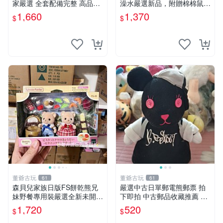
家嚴選 全套配備完整 高品質
澡水嚴選新品，附贈棉棉鼠媽
收藏好物 紋章 玩具熊 定制熊
媽與嬰兒及配件。-paper盒
1,660
1,370
$
$
裝，輕便設計方便攜帶。 棉
棉鼠 棉玩 公仔
董爺古玩
董爺古玩
61
61
森貝兒家族日版FS餅乾熊兄
嚴選中古日單郵電熊郵票 拍
妹野餐專用裝嚴選全新未開
下即拍 中古郵品收藏推薦 郵
封，包含兩組大童款紙盒裝，
票 郵電熊 日本
1,720
520
$
$
適合收藏與分享。 餅乾熊兄