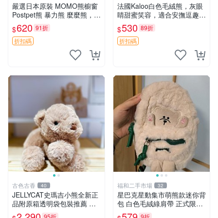
嚴選日本原裝 MOMO熊櫥窗
法國Kaloo白色毛絨熊，灰眼
Postpet熊 暴力熊 麼麼熊，實
睛甜蜜笑容，適合安撫逗趣可
物精緻收藏無損，二手誠意出
愛，柔軟面料手感佳。14 白
620
530
91折
89折
$
$
售 暴力熊 MOMO熊 日本版
色安撫熊 毛絨玩具 寶寶逗樂
櫥趣熊熊偶
具
折扣碼
折扣碼
古色古香
福和二手市場
40
32
JELLYCAT史瑪吉小熊全新正
星巴克星動集市萌熊款迷你背
品附原箱透明袋包裝推薦 透
包 白色毛絨綠肩帶 正式限量
明袋 包裝盒 史瑪吉小熊
版 新品 上市未拆封 尺寸約20
2,290
579
95折
9折