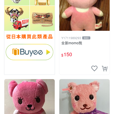
Y1711989293
883
全新momo熊
150
$