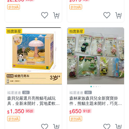
$
$
公分 超適合收藏 迷你背包 毛
絨玩具 背包配件
折扣碼
折扣碼
拍賣新星
拍賣新星
福運連連
福運連連
30
30
森貝兒嚴選月亮熊貓毛絨玩
森林家族森貝兒全新寶寶掛
具，全新未開封，質地柔軟適
件，熊貓主題未開封，巧克力
合收藏 月亮熊貓 毛絨玩具 新
兔牛奶兔郁金香兔貓吉娃娃嚴
1,350
650
95折
91折
$
$
款 儲倉直銷
選，適合收藏 熊貓 森林 寶寶
折扣碼
折扣碼