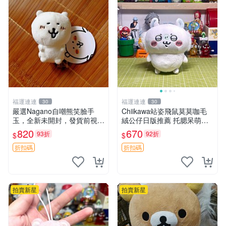
福運連連
福運連連
30
30
嚴選Nagano自嘲熊笑臉手
Chiikawa站姿飛鼠莫莫咖毛
玉，全新未開封，發貨前視頻
絨公仔日版推薦 托腮呆萌可
確認，海南 廣西 貴州 嚴選N
愛 15cm豆袋底部 當代嚴選
820
670
93折
92折
$
$
agano自嘲熊笑臉手玉，全新
毛絨玩具 公仔 莫莫卡 像人
未開封，發貨前視頻確認，四
折扣碼
折扣碼
川 重慶 內
拍賣新星
拍賣新星