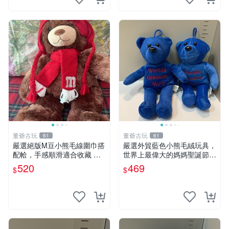
董爺古玩
董爺古玩
61
61
嚴選絕版M豆小熊毛線圍巾搭
嚴選外貿藍色小熊毛絨玩具，
配帢，手感順滑適合收藏 絕
世界上最偉大的媽媽聖誕節推
版M豆小熊、圍巾、毛線帢
薦禮物 五角星 兒童玩具 母親
520
469
$
$
經典好搭
節