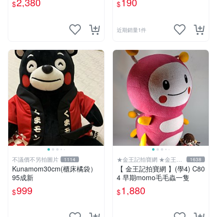
2,380
190
$
$
近期銷量1件
不議價不另拍圖片
★金王記拍寶網 ★金王記
1114
1638
拍寶趣
Kunamom30cm(櫃床橘袋）
【 金王記拍寶網 】(學4) C80
95成新
4 早期momo毛毛蟲一隻
999
1,880
$
$