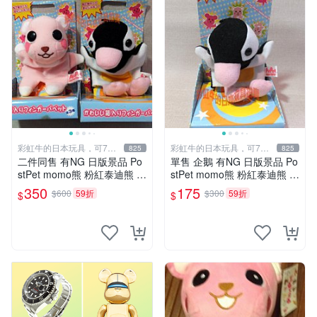
彩虹牛的日本玩具，可7取
彩虹牛的日本玩具，可7取
825
825
付
付
二件同售 有NG 日版景品 Po
單售 企鵝 有NG 日版景品 Po
stPet momo熊 粉紅泰迪熊 妹
stPet momo熊 粉紅泰迪熊 娃
妹 comomo 企鵝 娃娃 布偶
娃 布偶 手指頭 娃娃
350
175
$600
59折
$300
59折
$
$
手指頭 娃娃