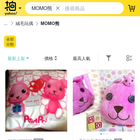
MOMO熊
登
絨毛玩偶
MOMO熊
全部
分類
最新上架
價格
最高人氣