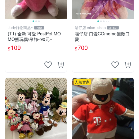
Judy好物商品~
喵仔店 miao_shop
700
3167
(T1) 全新 可愛 PostPet MO
喵仔店 口愛COmomo無敵口
MO熊玩偶/吊飾~90元~
愛
109
700
$
$
人氣賣家