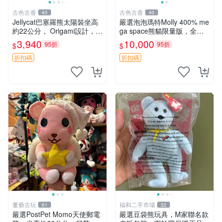
古色古香
古色古香
40
40
Jellycat巴塞羅熊太陽裝坐高
嚴選泡泡瑪特Molly 400% me
約22公分， Origami設計，來
ga space熊貓限量版，全新
自越南。嚴選 Recommendat
附原Packaging。拍下即視頻
3,940
10,000
95折
95折
$
$
ion！巴塞羅、 Origami熊、J
確認。 泡泡瑪特 Molly 400%
elly
熊貓 新
折扣碼
折扣碼
董爺古玩
福和二手市場
61
32
嚴選PostPet Momo天使郵電
嚴選豆袋熊玩具，M家聯名款