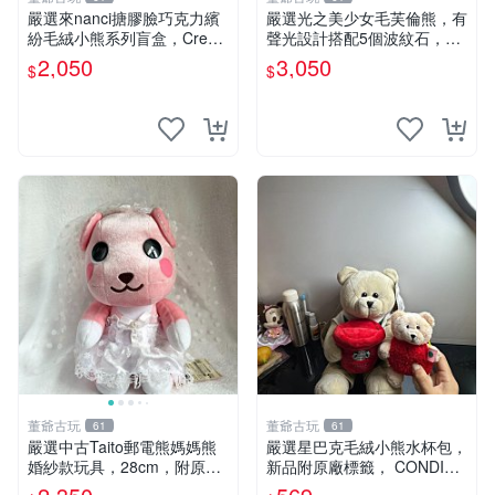
嚴選來nanci搪膠臉巧克力繽
嚴選光之美少女毛芙倫熊，有
紛毛絨小熊系列盲盒，Crea
聲光設計搭配5個波紋石，成
my櫻花巧藝盲盒 隱藏款Crea
色完美如圖。爽快附電池，讓
2,050
3,050
$
$
my櫻花巧藝 嬰熊盲盒娃娃 樂
愛心不打折扣。 光之美少女
趣盲盒
毛芙倫熊 波紋石 有聲光
董爺古玩
董爺古玩
61
61
嚴選中古Taito郵電熊媽媽熊
嚴選星巴克毛絨小熊水杯包，
婚紗款玩具，28cm，附原
新品附原廠標籤， CONDITI
盒，保存極佳實拍，婚紗細節
ON 良好，詳情請參閱商品圖