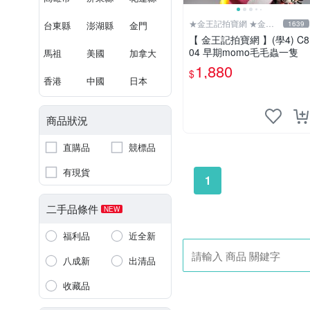
★金王記拍寶網 ★金王
台東縣
澎湖縣
金門
1639
記拍寶趣
【 金王記拍寶網 】(學4) C8
04 早期momo毛毛蟲一隻
馬祖
美國
加拿大
1,880
$
香港
中國
日本
商品狀況
直購品
競標品
有現貨
1
二手品條件
NEW
福利品
近全新
八成新
出清品
收藏品