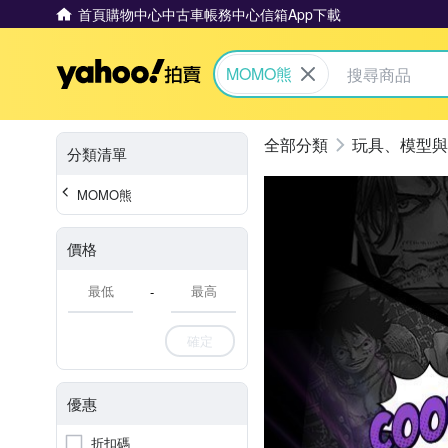
首頁
購物中心
中古車
帳務中心
信箱
App下載
Yahoo拍賣
MOMO熊
玩具、模型與
分類清單
MOMO熊
價格
-
確定
優惠
折扣碼