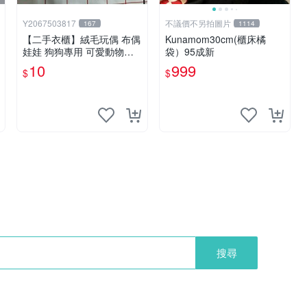
Y2067503817
不議價不另拍圖片
167
1114
【二手衣櫃】絨毛玩偶 布偶
Kunamom30cm(櫃床橘
娃娃 狗狗專用 可愛動物系
袋）95成新
列 耐咬耐磨玩具 玩偶 粉紅
10
999
$
$
熊寵物玩具 1120929
搜尋