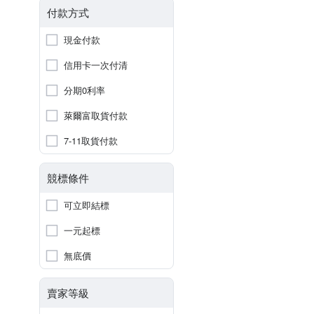
付款方式
現金付款
信用卡一次付清
分期0利率
萊爾富取貨付款
7-11取貨付款
競標條件
可立即結標
一元起標
無底價
賣家等級