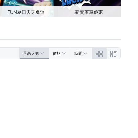
FUN夏日天天免運
新賣家享優惠
最高人氣
價格
時間