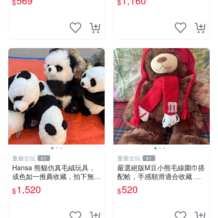
569
1,160
$
$
片。 星巴克 毛絨小熊 水杯包
董爺古玩
董爺古玩
61
61
Hansa 熊貓仿真毛絨玩具，
嚴選絕版M豆小熊毛線圍巾搭
成色如一推薦收藏，拍下無疑
配帢，手感順滑適合收藏 絕
心 熊貓 毛絨玩具 收藏
版M豆小熊、圍巾、毛線帢
1,520
520
$
$
經典好搭