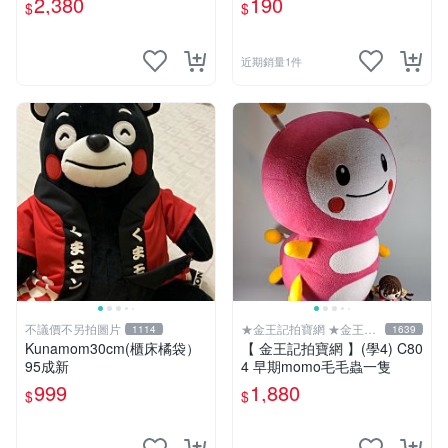
2,380
190
$
$
近期銷量1件
不議價不另拍圖片
★金王記拍寶網 ★金王記
1114
1639
拍寶趣
Kunamom30cm(櫃床橘袋）
【 金王記拍寶網 】(學4) C80
95成新
4 早期momo毛毛蟲一隻
999
1,880
$
$