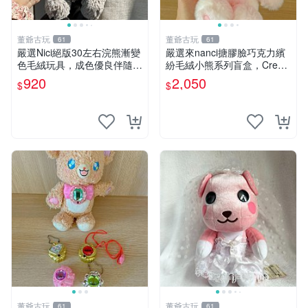
董爺古玩
董爺古玩
61
61
嚴選Nici絕版30左右浣熊漸變
嚴選來nanci搪膠臉巧克力繽
色毛絨玩具，成色優良伴隨原
紛毛絨小熊系列盲盒，Crea
廠牌標 浣熊 玩具 毛絨
my櫻花巧藝盲盒 隱藏款Crea
920
2,050
$
$
my櫻花巧藝 嬰熊盲盒娃娃 樂
趣盲盒
董爺古玩
董爺古玩
61
61