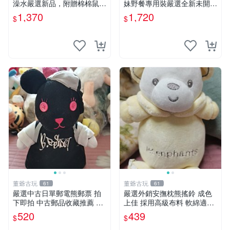
澡水嚴選新品，附贈棉棉鼠媽
妹野餐專用裝嚴選全新未開
媽與嬰兒及配件。-paper盒
封，包含兩組大童款紙盒裝，
1,370
1,720
$
$
裝，輕便設計方便攜帶。 棉
適合收藏與分享。 餅乾熊兄
棉鼠 棉玩 公仔
妹、野餐、收藏
董爺古玩
董爺古玩
61
61
嚴選中古日單郵電熊郵票 拍
嚴選外銷安撫枕熊搖鈴 成色
下即拍 中古郵品收藏推薦 郵
上佳 採用高級布料 軟綿適合
票 郵電熊 日本
收藏 安心選購 安撫枕 熊玩具
520
439
$
$
搖鈴