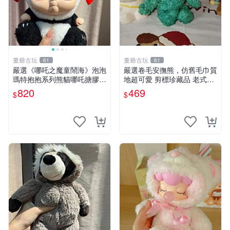
董爺古玩
董爺古玩
61
61
嚴選《哪吒之魔童鬧海》泡泡
嚴選卷毛安撫熊，仿舊毛巾質
瑪特抱抱系列熊貓哪吒搪膠臉
地超可愛 剪標珍藏品 老式毛
毛絨， STATE：如圖顯示 哪
巾質地 安撫熊 款式
820
469
$
$
吒 毛絨公仔 泡泡瑪特