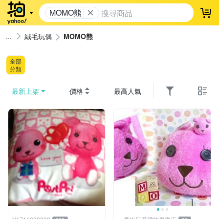
MOMO熊
登
絨毛玩偶
MOMO熊
全部
分類
最新上架
價格
最高人氣