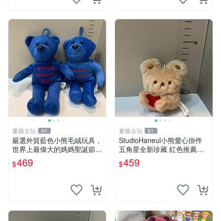
董爺古玩
董爺古玩
61
61
嚴選外貿藍色小熊毛絨玩具，
StudioHaneul小熊愛心掛件
世界上最偉大的媽媽聖誕節推
五角星全新珍藏 紅色推薦收
薦禮物 五角星 兒童玩具 母親
藏 玩具掛飾 掛件 新品
469
459
$
$
節