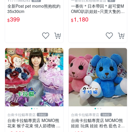
Y1711989293
一番街日系禮物專賣店
883
87
全新Post pet momo熊抱枕約
一番街＊日本帶回＊超可愛M
35x30cm
OMO趴趴娃娃~只賣大隻的1
號~單隻價～生日禮物
399
1,180
$
$
台南卡拉貓專賣店
台南卡拉貓專賣店
5902
5902
台南卡拉貓專賣店 MOMO熊
台南卡拉貓專賣店 MOMO熊
花束 猴子花束 情人節禮物 二
娃娃 玩偶 娃娃 粉色 藍色 2色
選一 可繡字 可今天寄明天到
分售