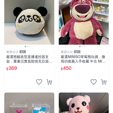
董爺古玩
董爺古玩
61
61
嚴選熊貓造型直播遙控器支
嚴選MINISO草莓熊玩偶，微
架，重量沉實底部填充豆袋，
瑕仍推薦入手收藏 中古 MINI
手機遙控器最佳架設選擇推薦
SO 草莓熊 玩具 收藏
369
450
$
$
直播遙控器支架 毛絨玩具 支
架架設