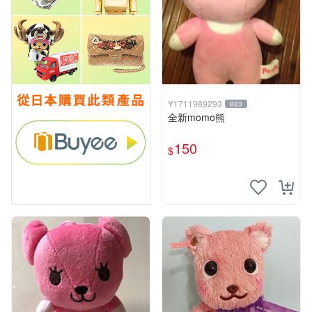
Y1711989293
883
全新momo熊
150
$