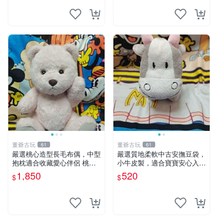
董爺古玩
董爺古玩
61
61
嚴選桃心造型長毛布偶，中型
嚴選質地柔軟中古安撫豆袋，
抱枕適合收藏愛心伴侶 桃心
小牛皮製，適合寶寶安心入
抱枕 布娃娃 猛咬布偶
眠。 安撫豆袋 小牛皮 寶寶安
1,850
520
$
$
撫