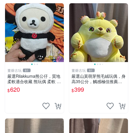
董爺古玩
董爺古玩
61
61
嚴選Rilakkuma熊公仔，質地
嚴選山莫萌芽熊毛絨玩偶，身
柔軟適合收藏 熊玩偶 柔軟 公
高35公分，觸感極佳推薦收
仔 收藏
藏 萌芽熊 毛絨玩偶 串珠玩偶
620
399
$
$