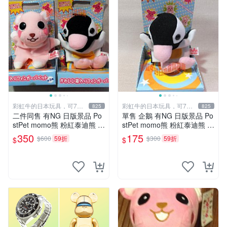
彩虹牛的日本玩具，可7取
彩虹牛的日本玩具，可7取
825
825
付
付
二件同售 有NG 日版景品 Po
單售 企鵝 有NG 日版景品 Po
stPet momo熊 粉紅泰迪熊 妹
stPet momo熊 粉紅泰迪熊 娃
妹 comomo 企鵝 娃娃 布偶
娃 布偶 手指頭 娃娃
350
175
$600
59折
$300
59折
$
$
手指頭 娃娃