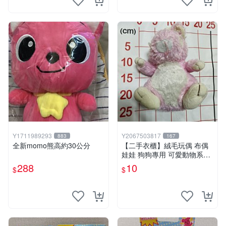
Y1711989293
Y2067503817
883
167
全新momo熊高約30公分
【二手衣櫃】絨毛玩偶 布偶
娃娃 狗狗專用 可愛動物系列
耐咬耐磨玩具 玩偶 粉紅熊寵
288
10
$
$
物玩具 1120929