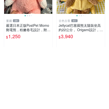
董藏
古色古香
29
41
嚴選日本正版PostPet Momo
Jellycat巴塞羅熊太陽裝坐高
郵電熊，粉嫩卷毛設計，附原
約22公分， Origami設計，來
裝包裝與吊牌，超Recomme
自越南。嚴選 Recommendat
1,250
3,940
$
$
nded收藏品 1095 玩偶 包裝
ion！巴塞羅、 Origami熊、J
elly