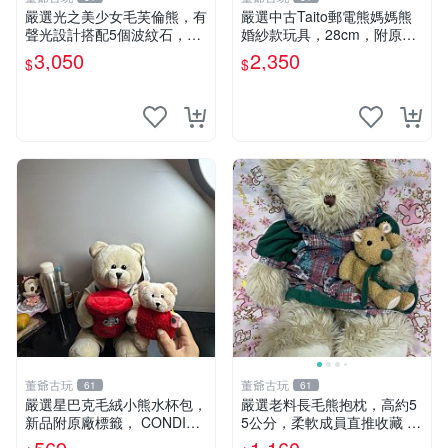
嚴選光之美少女毛芙倫熊，有
嚴選中古Taito郵電熊媽媽熊
聲光設計搭配5個波紋石，成
婚紗款玩具，28cm，附原
色完美如圖。爽快附電池，讓
盒，保存極佳實拍，婚紗細節
3,050
2,350
$
$
愛心不打折扣。 光之美少女
清晰可見，偶像收藏推薦 婚
毛芙倫熊 波紋石 有聲光
紗小花 玩具 模型
董爺古玩
董爺古玩
61
61
嚴選星巴克毛絨小熊水杯包，
嚴選老料長毛熊抱枕，高約5
新品附原廠標籤， CONDITI
5公分，柔軟成員直推收藏 長
ON 良好，詳情請參閱商品圖
毛熊 柔軟熊抱枕 55公分