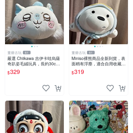
董爺古玩
董爺古玩
61
61
嚴選 Chiikawa 吉伊卡哇烏薩
Miniso裸熊商品全新到貨，表
奇趴姿毛絨玩具，長約30c
面稍有浮塵，適合自用收藏嚴
m，質地超軟適合收藏 烏薩
選款。 裸熊 商品 裸熊玩偶
329
319
$
$
奇 Chiikawa 毛絨 超軟