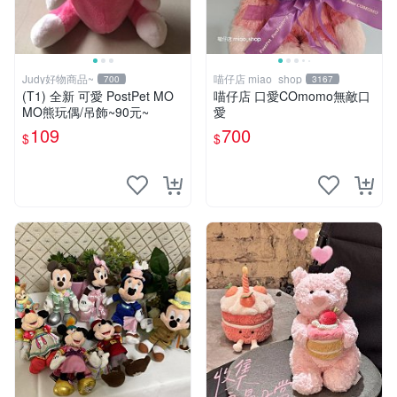
Judy好物商品~
喵仔店 miao_shop
700
3167
(T1) 全新 可愛 PostPet MO
喵仔店 口愛COmomo無敵口
MO熊玩偶/吊飾~90元~
愛
109
700
$
$