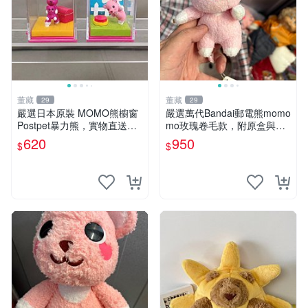
董藏
董藏
29
29
嚴選日本原裝 MOMO熊櫥窗
嚴選萬代Bandai郵電熊momo
Postpet暴力熊，實物直送新
mo玫瑰卷毛款，附原盒與吊
臺灣。MOMO熊 暴力熊 熊貓
牌，粉嫩可愛入手即柔軟～
620
950
$
$
櫥窗
玫瑰卷毛 郵電熊 正品