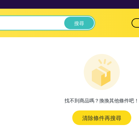
搜尋
找不到商品嗎？換換其他條件吧！
清除條件再搜尋