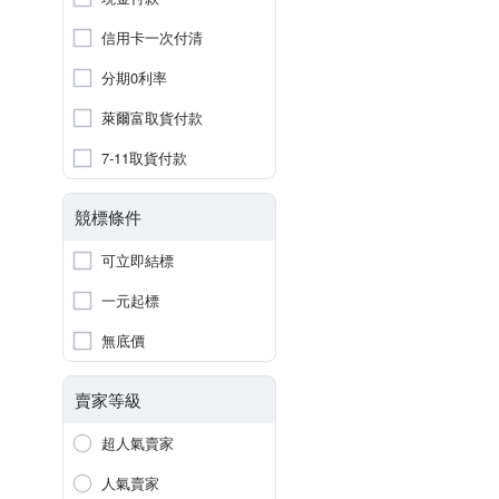
信用卡一次付清
分期0利率
萊爾富取貨付款
7-11取貨付款
競標條件
可立即結標
一元起標
無底價
賣家等級
超人氣賣家
人氣賣家