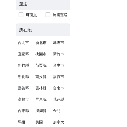
運送
可面交
跨國運送
所在地
台北市
新北市
基隆市
宜蘭縣
桃園市
新竹市
新竹縣
苗栗縣
台中市
彰化縣
南投縣
嘉義市
嘉義縣
雲林縣
台南市
高雄市
屏東縣
花蓮縣
台東縣
澎湖縣
金門
馬祖
美國
加拿大