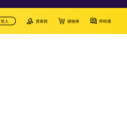
登入
賣東西
購物車
即時通