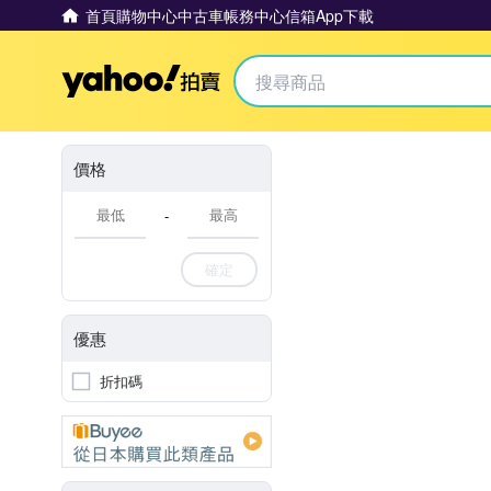
首頁
購物中心
中古車
帳務中心
信箱
App下載
Yahoo拍賣
價格
-
確定
優惠
折扣碼