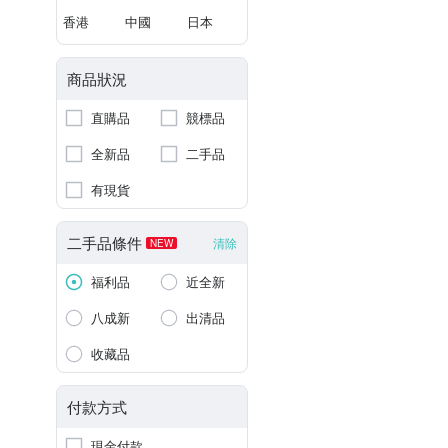
香港
中國
日本
商品狀況
直購品
競標品
全新品
二手品
有現貨
二手品條件
清除
NEW
福利品
近全新
八成新
出清品
收藏品
付款方式
現金付款